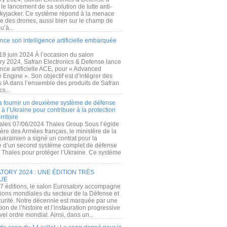
e lancement de sa solution de lutte anti-
kyjacker. Ce système répond à la menace
te des drones, aussi bien sur le champ de
u’à...
nce son intelligence artificielle embarquée
 19 juin 2024 À l’occasion du salon
ry 2024, Safran Electronics & Defense lance
gence artificielle ACE, pour « Advanced
 Engine ». Son objectif est d’intégrer des
s IA dans l’ensemble des produits de Safran
cs...
a fournir un deuxième système de défense
à l’Ukraine pour contribuer à la protection
rritoire
ales 07/06/2024 Thales Group Sous l’égide
ère des Armées français, le ministère de la
ukrainien a signé un contrat pour la
re d’un second système complet de défense
 Thales pour protéger l’Ukraine. Ce système
ORY 2024 : UNE ÉDITION TRÈS
UE
7 éditions, le salon Eurosatory accompagne
tions mondiales du secteur de la Défense et
curité. Notre décennie est marquée par une
ion de l’histoire et l’instauration progressive
el ordre mondial. Ainsi, dans un...