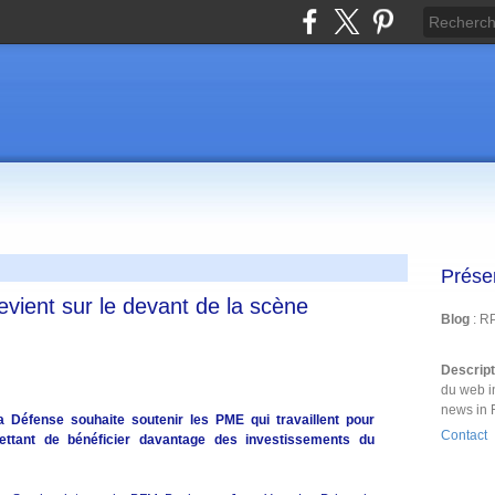
Prése
evient sur le devant de la scène
Blog
: R
Descrip
du web i
news in 
a Défense souhaite soutenir les PME qui travaillent pour
Contact
mettant de bénéficier davantage des investissements du