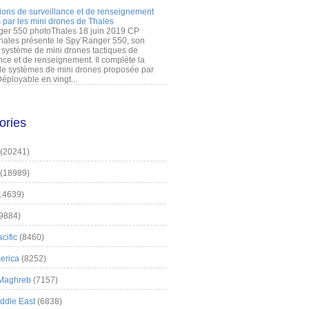
ions de surveillance et de renseignement
 par les mini drones de Thales
er 550 photoThales 18 juin 2019 CP
hales présente le Spy’Ranger 550, son
système de mini drones tactiques de
nce et de renseignement. Il complète la
 systèmes de mini drones proposée par
éployable en vingt...
ories
(20241)
(18989)
14639)
9884)
cific
(8460)
erica
(8252)
 Maghreb
(7157)
iddle East
(6838)