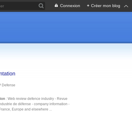
Connexion
+
Créer mon blog
ntation
P Defense
tion
: Web review defence industry - Revue
ndustrie de défense - company information -
France, Europe and elsewhere ...