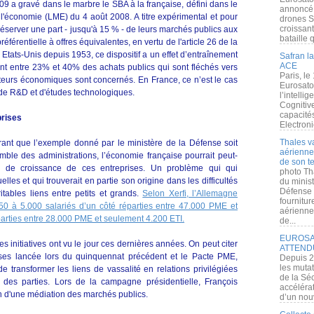
09 a gravé dans le marbre le SBA à la française, défini dans le
annoncé l
 l'économie (LME) du 4 août 2008. A titre expérimental et pour
drones S
croissan
réserver une part - jusqu'à 15 % - de leurs marchés publics aux
bataille q
éférentielle à offres équivalentes, en vertu de l'article 26 de la
tats-Unis depuis 1953, ce dispositif a un effet d’entraînement
Safran la
ACE
ont entre 23% et 40% des achats publics qui sont fléchés vers
Paris, le
ecteurs économiques sont concernés. En France, ce n’est le cas
Eurosato
de R&D et d'études technologiques.
l’intelli
Cognitive
capacité
prises
Electroni
Thales v
ant que l’exemple donné par le ministère de la Défense soit
aérienne 
emble des administrations, l’économie française pourrait peut-
de son te
e de croissance de ces entreprises. Un problème qui qui
photo Th
elles et qui trouverait en partie son origine dans les difficultés
du minist
Défense 
tables liens entre petits et grands.
Selon Xerfi, l’Allemagne
fournitu
50 à 5.000 salariés d’un côté réparties entre 47.000 PME et
aérienne
parties entre 28.000 PME et seulement 4.200 ETI.
de...
EUROSAT
 initiatives ont vu le jour ces dernières années. On peut citer
ATTEND
rises lancée lors du quinquennat précédent et le Pacte PME,
Depuis 2
les muta
e transformer les liens de vassalité en relations privilégiées
de la Sé
des parties. Lors de la campagne présidentielle, François
accélérat
ion d'une médiation des marchés publics.
d’un nouv