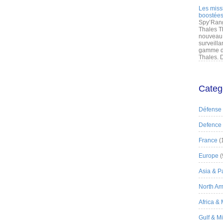
Les miss
boostées
Spy’Rang
Thales T
nouveau 
surveilla
gamme de
Thales. D
Categ
Défense
Defence
France
(
Europe
(
Asia & Pa
North Am
Africa &
Gulf & M