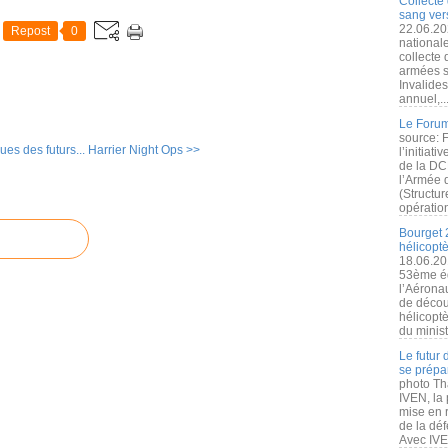
Collecte 
sang vers
22.06.20
Repost
0
nationale
collecte
armées s
Invalide
annuel,..
Le Forum
source: 
es des futurs...
Harrier Night Ops >>
l’initiat
de la DC
l’Armée 
(Structur
opération
Bourget 
hélicopt
18.06.20
53ème éd
l’Aérona
de découv
hélicopt
du minist
Le futur
se prépa
photo Th
IVEN, la 
mise en r
de la dé
Avec IVEN