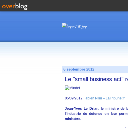
6 septembre 2012
Le "small business act" r
05/09/2012
Fabien Piliu – LaTribune.fr
Jean-Yves Le Drian, le ministre de l
l'industrie de défense en leur per
ministère.