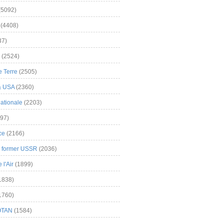
(5092)
(4408)
37)
(2524)
 Terre
(2505)
& USA
(2360)
ationale
(2203)
97)
ce
(2166)
& former USSR
(2036)
l'Air
(1899)
1838)
1760)
OTAN
(1584)