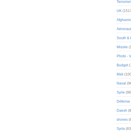
Terroris
UK
(151
Afghanist
Aéronau
South & 
Missile
(
Photo - 
Budget
(
Mali
(100
Naval
(9
Syrie
(96
Défense 
Daesh
(8
drones
(
Syria
(83