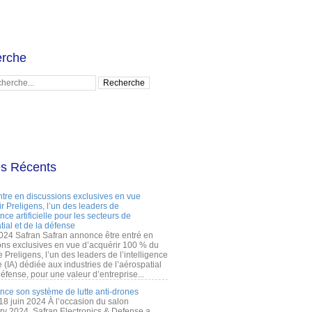
rche
es Récents
ntre en discussions exclusives en vue
r Preligens, l’un des leaders de
gence artificielle pour les secteurs de
tial et de la défense
2024 Safran Safran annonce être entré en
ons exclusives en vue d’acquérir 100 % du
e Preligens, l’un des leaders de l’intelligence
lle (IA) dédiée aux industries de l’aérospatial
défense, pour une valeur d’entreprise...
ance son système de lutte anti-drones
 18 juin 2024 À l’occasion du salon
ry 2024, Safran Electronics & Defense a