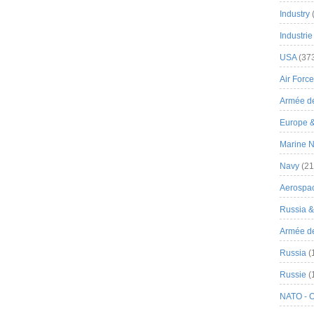
Industry
Industrie
USA
(37
Air Force
Armée de
Europe 
Marine N
Navy
(21
Aerospa
Russia 
Armée de 
Russia
(
Russie
(
NATO - 