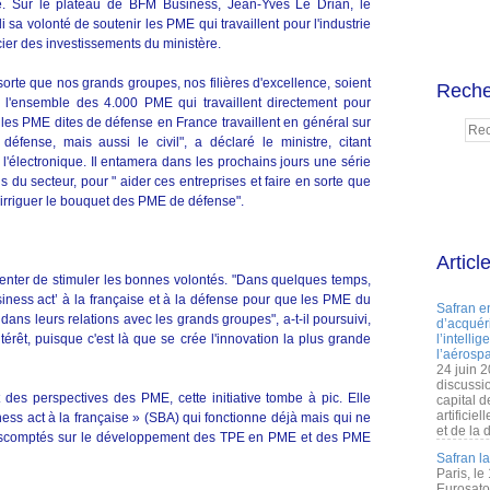
olée. Sur le plateau de BFM Business, Jean-Yves Le Drian, le
 sa volonté de soutenir les PME qui travaillent pour l'industrie
ier des investissements du ministère.
sorte que nos grands groupes, nos filières d'excellence, soient
Reche
ué l'ensemble des 4.000 PME qui travaillent directement pour
ue les PME dites de défense en France travaillent en général sur
défense, mais aussi le civil", a déclaré le ministre, citant
l'électronique. Il entamera dans les prochains jours une série
s du secteur, pour " aider ces entreprises et faire en sorte que
 irriguer le bouquet des PME de défense".
Articl
enter de stimuler les bonnes volontés. "Dans quelques temps,
siness act’ à la française et à la défense pour que les PME du
Safran e
ans leurs relations avec les grands groupes", a-t-il poursuivi,
d’acquéri
térêt, puisque c'est là que se crée l'innovation la plus grande
l’intelli
l’aérospa
24 juin 
discussi
 des perspectives des PME, cette initiative tombe à pic. Elle
capital d
artificie
ness act à la française » (SBA) qui fonctionne déjà mais qui ne
et de la 
 escomptés sur le développement des TPE en PME et des PME
Safran l
Paris, le
Eurosato