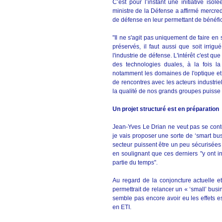
C’est pour l’instant une initiative is
ministre de la Défense a affirmé mercredi
de défense en leur permettant de bénéfic
"Il ne s'agit pas uniquement de faire en 
préservés, il faut aussi que soit irrig
l'industrie de défense. L'intérêt c'est q
des technologies duales, à la fois la 
notamment les domaines de l'optique et 
de rencontres avec les acteurs industriel
la qualité de nos grands groupes puisse
Un projet structuré est en préparation
Jean-Yves Le Drian ne veut pas se cont
je vais proposer une sorte de ‘smart bu
secteur puissent être un peu sécurisées d
en soulignant que ces derniers "y ont in
partie du temps".
Au regard de la conjoncture actuelle et
permettrait de relancer un « ‘small’ busi
semble pas encore avoir eu les effets
en ETI.