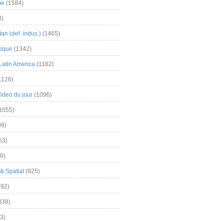
me
(1584)
3)
an (def. indus.)
(1465)
tique
(1342)
Latin America
(1182)
1126)
Video du jour
(1096)
1055)
9)
63)
0)
& Spatial
(925)
92)
838)
3)