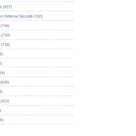
er
(827)
m Défense Sécurité
(782)
(748)
A
(730)
y
(726)
5)
5)
54)
(646)
9)
(615)
)
4)