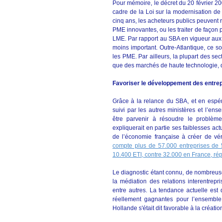
Pour mémoire, le décret du 20 février 20
cadre de la Loi sur la modernisation de
cinq ans, les acheteurs publics peuvent 
PME innovantes, ou les traiter de façon pr
LME. Par rapport au SBA en vigueur aux E
moins important. Outre-Atlantique, ce s
les PME. Par ailleurs, la plupart des s
que des marchés de haute technologie, 
Favoriser le développement des entre
Grâce à la relance du SBA, et en espér
suivi par les autres ministères et l’ens
être parvenir à résoudre le problèm
expliquerait en partie ses faiblesses actu
de l’économie française à créer de véri
compte plus de 57.000 entreprises de 
10.400 ETI, contre 32.000 en France, ré
Le diagnostic étant connu, de nombreuses
la médiation des relations interentrep
entre autres. La tendance actuelle est d
réellement gagnantes pour l’ensemble 
Hollande s'était dit favorable à la créat