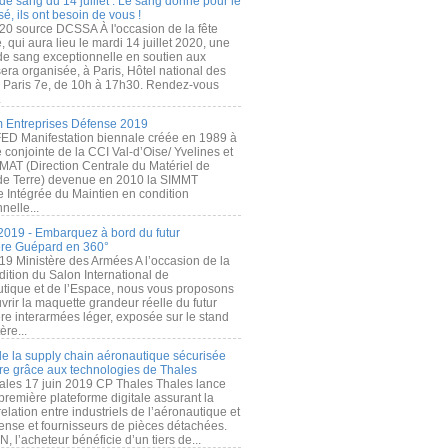
de sang du 14 juillet : Le sang donné pour le
é, ils ont besoin de vous !
20 source DCSSA À l'occasion de la fête
, qui aura lieu le mardi 14 juillet 2020, une
 de sang exceptionnelle en soutien aux
era organisée, à Paris, Hôtel national des
s Paris 7e, de 10h à 17h30. Rendez-vous
.
 Entreprises Défense 2019
FED Manifestation biennale créée en 1989 à
ive conjointe de la CCI Val-d’Oise/ Yvelines et
MAT (Direction Centrale du Matériel de
de Terre) devenue en 2010 la SIMMT
e Intégrée du Maintien en condition
nelle...
2019 - Embarquez à bord du futur
ère Guépard en 360°
19 Ministère des Armées A l’occasion de la
ition du Salon International de
utique et de l’Espace, nous vous proposons
rir la maquette grandeur réelle du futur
ère interarmées léger, exposée sur le stand
ère...
 de la supply chain aéronautique sécurisée
re grâce aux technologies de Thales
ales 17 juin 2019 CP Thales Thales lance
première plateforme digitale assurant la
elation entre industriels de l’aéronautique et
fense et fournisseurs de pièces détachées.
, l’acheteur bénéficie d’un tiers de...