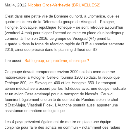
Mai 4, 2012
Nicolas Gros-Verheyde (BRUXELLES2)
C’est dans une petite vile de Bohême du nord, à Litomeřice, que les
quatre ministres de la Défense du groupe de Visegrad – Pologne,
Hongrie, Slovaquie, république Tchèque – se sont retrouvé aujourd’hui
(vendredi 4 mai) pour signer l’accord de mise en place d’un battlegroup
commun à l’horizon 2016. Le groupe de Visegrad (V4) prend la
« garde » dans la force de réaction rapide de l’UE au premier semestre
2016, ainsi que précisé dans le planning diffusé sur B2.
Lire aussi :
Battlegroup, un problème, chronique ?
Ce groupe devrait comprendre environ 3000 soldats avec comme
nation-cadre la Pologne. Celle-ci fournira 1200 soldats, la république
Tchèque 800, les Slovaques 400 et les Hongrois 350. Le transport
aérien médical sera assuré par les Tchèques avec une équipe médicale
et un avion Casa aménagé pour le transport de blessés. Ceux-ci
fourniront également une unité de combat de Pandurs selon le chef
d’Etat-Major, Vlastimil Picek. L’Autriche pourrait aussi apporter une
assistance en matière de logistique.
Les 4 pays prévoient également de mettre en place une équipe
conjointe pour faire des achats en commun – notamment des radars