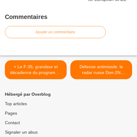
Commentaires
Ajouter un commentaire
< Le F-35, grandeur et
Défense antimissile: le
décadence du programme
radar russe Don-2N
militaire vedette américain
pourrait servir à l'OTAN >
Hébergé par Overblog
Top articles
Pages
Contact
Signaler un abus