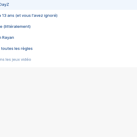
 DayZ
 a 13 ans (et vous l'avez ignoré)
e (littéralement)
im Rayan
 toutes les règles
s les jeux vidéo
us choquant de Rockstar ? - Le scandale BULLY
e plus moche de Steam
du RÊVE tourne au CAUCHEMAR
pendant 8 heures
it… à tort
umiliés par un jeu vidéo
ire - Final Fantasy 8