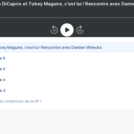
 DiCaprio et Tobey Maguire, c'est lui ! Rencontre avec Dam
bey Maguire, c'est lui ! Rencontre avec Damien Witecka
e 6
e 5
e 4
e 3
s créatrices de la VF !
e 2
e 1
e Mektoub My Love arrive enfin ! Rencontre avec Shaïn Boumedine et Sal