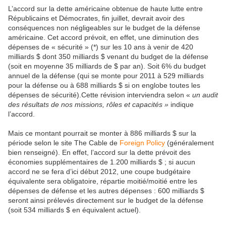
L’accord sur la dette américaine obtenue de haute lutte entre
Républicains et Démocrates, fin juillet, devrait avoir des
conséquences non négligeables sur le budget de la défense
américaine. Cet accord prévoit, en effet, une diminution des
dépenses de « sécurité » (*) sur les 10 ans à venir de 420
milliards $ dont 350 milliards $ venant du budget de la défense
(soit en moyenne 35 milliards de $ par an). Soit 6% du budget
annuel de la défense (qui se monte pour 2011 à 529 milliards
pour la défense ou à 688 milliards $ si on englobe toutes les
dépenses de sécurité).Cette révision interviendra selon «
un audit
des résultats de nos missions, rôles et capacités »
indique
l’accord.
Mais ce montant pourrait se monter à 886 milliards $ sur la
période selon le site The Cable de
Foreign Policy
(généralement
bien renseigné). En effet, l’accord sur la dette prévoit des
économies supplémentaires de 1.200 milliards $ ; si aucun
accord ne se fera d’ici début 2012, une coupe budgétaire
équivalente sera obligatoire, répartie moitié/moitié entre les
dépenses de défense et les autres dépenses : 600 milliards $
seront ainsi prélevés directement sur le budget de la défense
(soit 534 milliards $ en équivalent actuel).