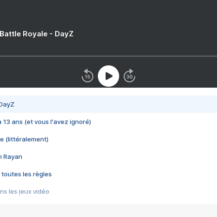
 Battle Royale - DayZ
 DayZ
 a 13 ans (et vous l'avez ignoré)
e (littéralement)
im Rayan
 toutes les règles
s les jeux vidéo
us choquant de Rockstar ? - Le scandale BULLY