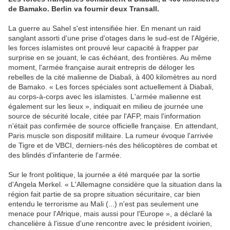
de Bamako. Berlin va fournir deux Transall.
La guerre au Sahel s'est intensifiée hier. En menant un raid
sanglant assorti d'une prise d'otages dans le sud-est de l'Algérie,
les forces islamistes ont prouvé leur capacité à frapper par
surprise en se jouant, le cas échéant, des frontières. Au même
moment, l'armée française aurait entrepris de déloger les
rebelles de la cité malienne de Diabali, à 400 kilomètres au nord
de Bamako. « Les forces spéciales sont actuellement à Diabali,
au corps-à-corps avec les islamistes. L'armée malienne est
également sur les lieux », indiquait en milieu de journée une
source de sécurité locale, citée par l'AFP, mais l'information
n'était pas confirmée de source officielle française. En attendant,
Paris muscle son dispositif militaire. La rumeur évoque l'arrivée
de Tigre et de VBCI, derniers-nés des hélicoptères de combat et
des blindés d'infanterie de l'armée.
Sur le front politique, la journée a été marquée par la sortie
d'Angela Merkel. « L'Allemagne considère que la situation dans la
région fait partie de sa propre situation sécuritaire, car bien
entendu le terrorisme au Mali (...) n'est pas seulement une
menace pour l'Afrique, mais aussi pour l'Europe », a déclaré la
chancelière à l'issue d'une rencontre avec le président ivoirien,