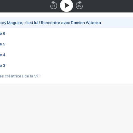
bey Maguire, c'est lui ! Rencontre avec Damien Witecka
e 6
e 5
e 4
e 3
s créatrices de la VF !
e 2
e 1
e Mektoub My Love arrive enfin ! Rencontre avec Shaïn Boumedine et Sal
i : après Toni en famille
elle réalise le bouleversant Dites lui que je l'aime