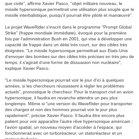
que civile", affirme Xavier Pasco, "objet militaire nouveau, le
missile hypersonique permettrait une utilisation plus souple que le
missile interbalistique, puisqu'il pourrait être piloté et manœuvré".
Le projet WaveRider s'inscrit dans le programme "Prompt Global
Strike" (frappe mondiale immédiate), évoqué pour la première
fois par l'administration Bush en 2001, qui vise à développer une
capacité de frappe dans un délai très court, sur des cibles très
éloignées. "Le missile hypersonique permettrait aux Etats-Unis
d'envoyer des bombes sur des cibles très précises en très peu de
temps, il s'agirait d'une forme de dissuasion non nucléaire",
explique Xavier Pasco.
"Le missile hypersonique pourrait voir le jour d'ici à quelques
années, si les chercheurs réussissent à régler les problèmes
actuels", pronostique le chercheur. Pour le transport civil en avion
hypersonique, il faudra en revanche attendre un peu plus
longtemps. Même si "une version du WaveRider pour transporter
des charges et non des hommes pourrait voir le jour plus
rapidement", précise Xavier Pasco. Il faudra être encore plus
patient pour voir apparaître l'autre rêve hypersonique américain :
l'avion spatial, un nouveau moyen d'accéder à l'espace, qui
fonctionnerait avec un turboréacteur, un statoréacteur et un