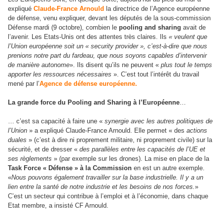
expliqué
Claude-France Arnould
la directrice de l’Agence européenne
de défense, venu expliquer, devant les députés de la sous-commission
Défense mardi (9 octobre), combien le
pooling and sharing
avait de
l’avenir. Les Etats-Unis ont des attentes très claires. Ils
« veulent que
l’Union européenne soit un « security provider », c’est-à-dire que nous
prenions notre part du fardeau, que nous soyons capables d’intervenir
de manière autonome
». Ils disent qu’ils ne peuvent «
plus tout le temps
apporter les ressources nécessaires
». C’est tout l’intérêt du travail
mené par l’
Agence de défense européenne.
La grande force du Pooling and Sharing à l’Européenne
…
… c’est sa capacité à faire une «
synergie avec les autres politiques de
l’Union
» a expliqué Claude-France Arnould. Elle permet « des
actions
duales
» (c’est à dire ni proprement militaire, ni proprement civile) sur la
sécurité, et de dresser «
des parallèles entre les capacités de l’UE et
ses règlements
» (par exemple sur les drones). La mise en place de la
Task Force « Défense » à la Commission
en est un autre exemple.
«
Nous pouvons également travailler sur la base industrielle. Il y a un
lien entre la santé de notre industrie et les besoins de nos forces.
»
C’est un secteur qui contribue à l’emploi et à l’économie, dans chaque
Etat membre, a insisté CF Arnould.