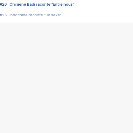
#26 : Chimène Badi raconte "Entre nous"
#25 : Indochine raconte "3e sexe"
#24 : Zaho raconte "C'est chelou"
#23 : Patrick Bruel raconte "Au café des délices"
#22 : Kyo raconte "Le chemin"
#21 : Nolwenn Leroy raconte "Cassé"
#20 : Patrick Hernandez raconte "Born to be alive"
#19 : Lorie raconte "Près de moi"
#18 : Michael Jones raconte "A nos actes manqués" (avec Jean-Jacque
#17 : Khaled raconte "Aïcha"
#16 : Corneille raconte "Parce qu'on vient de loin"
#15 : Indochine raconte "L'aventurier"
14 : Lorie raconte "Sur un air latino"