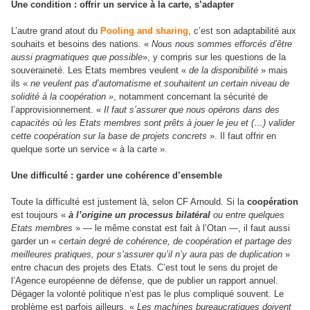
Une condition : offrir un service à la carte, s’adapter
L’autre grand atout du
Pooling and sharing
, c’est son adaptabilité aux
souhaits et besoins des nations. «
Nous nous sommes efforcés d’être
aussi pragmatiques que possible
», y compris sur les questions de la
souveraineté. Les Etats membres veulent «
de la disponibilité
» mais
ils «
ne veulent pas d’automatisme et souhaitent un certain niveau de
solidité à la coopération »
, notamment concernant la sécurité de
l’approvisionnement. «
Il faut s’assurer que nous opérons dans des
capacités où les Etats membres sont prêts à jouer le jeu et (…) valider
cette coopération sur la base de projets concrets
». Il faut offrir en
quelque sorte un service « à la carte ».
Une difficulté : garder une cohérence d’ensemble
Toute la difficulté est justement là, selon CF Arnould. Si la
coopération
est toujours «
à l’origine un processus bilatéral
ou entre quelques
Etats membres
» — le même constat est fait à l’Otan —, il faut aussi
garder un «
certain degré de cohérence, de coopération et partage des
meilleures pratiques, pour s’assurer qu’il n’y aura pas de duplication
»
entre chacun des projets des Etats. C’est tout le sens du projet de
l’Agence européenne de défense, que de publier un rapport annuel.
Dégager la volonté politique n’est pas le plus compliqué souvent. Le
problème est parfois ailleurs. «
Les machines bureaucratiques doivent