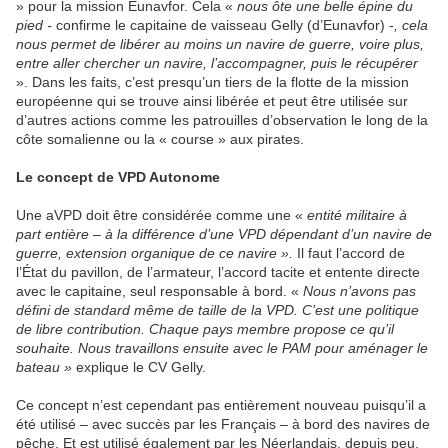
» pour la mission Eunavfor. Cela «
nous ôte une belle épine du
pied -
confirme le capitaine de vaisseau Gelly (d’Eunavfor) -
, cela
nous permet de libérer au moins un navire de guerre, voire plus,
entre aller chercher un navire, l’accompagner, puis le récupérer
». Dans les faits, c’est presqu’un tiers de la flotte de la mission
européenne qui se trouve ainsi libérée et peut être utilisée sur
d’autres actions comme les patrouilles d’observation le long de la
côte somalienne ou la « course » aux pirates.
Le concept de VPD Autonome
Une aVPD doit être considérée comme une «
entité militaire à
part entière – à la différence d’une VPD dépendant d’un navire de
guerre, extension organique de ce navire ».
Il faut l’accord de
l’État du pavillon, de l’armateur, l’accord tacite et entente directe
avec le capitaine, seul responsable à bord. «
Nous n’avons pas
défini de standard même de taille de la VPD. C’est une politique
de libre contribution. Chaque pays membre propose ce qu’il
souhaite. Nous travaillons ensuite avec le PAM pour aménager le
bateau »
explique le CV Gelly.
Ce concept n’est cependant pas entièrement nouveau puisqu’il a
été utilisé – avec succès par les Français – à bord des navires de
pêche. Et est utilisé également par les Néerlandais, depuis peu,