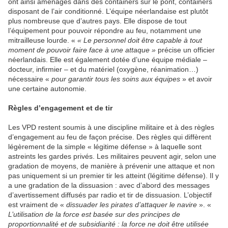
ont ainsi aménagés dans des containers sur le pont, containers
disposant de l’air conditionné. L’équipe néerlandaise est plutôt
plus nombreuse que d’autres pays. Elle dispose de tout
l’équipement pour pouvoir répondre au feu, notamment une
mitrailleuse lourde. «
« Le personnel doit être capable à tout
moment de pouvoir faire face à une attaque »
précise un officier
néerlandais. Elle est également dotée d’une équipe médiale –
docteur, infirmier – et du matériel (oxygène, réanimation…)
nécessaire «
pour garantir tous les soins aux équipes
» et avoir
une certaine autonomie.
Règles d’engagement et de tir
Les VPD restent soumis à une discipline militaire et à des règles
d’engagement au feu de façon précise. Des règles qui diffèrent
légèrement de la simple « légitime défense » à laquelle sont
astreints les gardes privés. Les militaires peuvent agir, selon une
gradation de moyens, de manière à prévenir une attaque et non
pas uniquement si un premier tir les atteint (légitime défense). Il y
a une gradation de la dissuasion : avec d’abord des messages
d’avertissement diffusés par radio et tir de dissuasion. L’objectif
est vraiment de «
dissuader les pirates d’attaquer le navire
». «
L’utilisation de la force est basée sur des principes de
proportionnalité et de subsidiarité : la force ne doit être utilisée