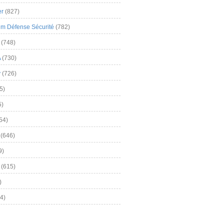
er
(827)
m Défense Sécurité
(782)
(748)
A
(730)
y
(726)
5)
5)
54)
(646)
9)
(615)
)
4)