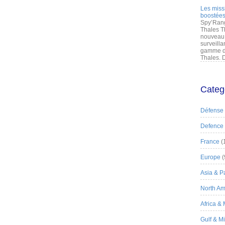
Les miss
boostées
Spy’Rang
Thales T
nouveau 
surveilla
gamme de
Thales. D
Categ
Défense
Defence
France
(
Europe
(
Asia & Pa
North Am
Africa &
Gulf & M