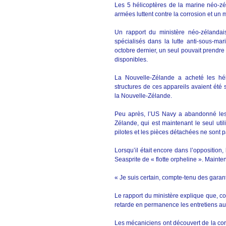
Les 5 hélicoptères de la marine néo-zél
armées luttent contre la corrosion et un 
Un rapport du ministère néo-zélanda
spécialisés dans la lutte anti-sous-ma
octobre dernier, un seul pouvait prendre 
disponibles.
La Nouvelle-Zélande a acheté les hé
structures de ces appareils avaient été 
la Nouvelle-Zélande.
Peu après, l’US Navy a abandonné les S
Zélande, qui est maintenant le seul uti
pilotes et les pièces détachées ne sont pa
Lorsqu’il était encore dans l’opposition,
Seasprite de « flotte orpheline ». Maintena
« Je suis certain, compte-tenu des garant
Le rapport du ministère explique que, co
retarde en permanence les entretiens au
Les mécaniciens ont découvert de la cor