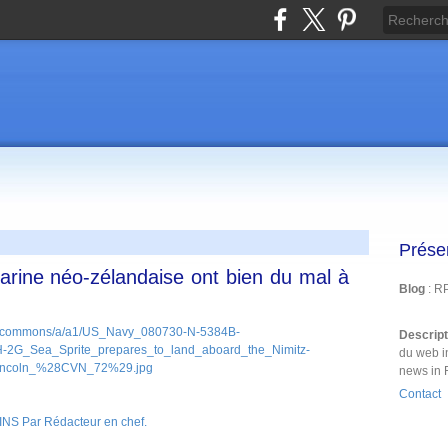
Prése
arine néo-zélandaise ont bien du mal à
Blog
: R
Descrip
du web i
news in 
Contact
 Par Rédacteur en chef.