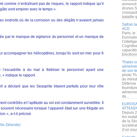
ré comme n’entraînant pas de risques, le rapport indique qu’il
annoncé l
drones S
gâts vont empirer avec le temps ».
croissan
bataille q
s endroits où de la corrosion ou des dégâts n’avaient jamais
Safran la
ACE
Paris, le
née par le manque de vigilance du personnel et un manque de
Eurosato
l’intelli
Cognitive
capacité
pour accompagner les hélicoptères, lorsqu’ils sont en mer pour 6
Electroni
Thales v
aérienne 
 l’escadrille à du mal à fidéliser le personnel ayant une
de son te
photo Th
 » indique le rapport.
du minist
Défense 
ll a déclaré que les Seasprite étaient parfaits pour leur rôle
fournitu
aérienne
de...
nt contrôlés et l’aptitude au vol est constamment surveillée. Il
EUROSAT
t souvent nécessaire lorsque l’appareil était sur une frégate en
ATTEND
Depuis 2
n », a-t-il précisé.
les muta
de la Sé
lle-Zélande)
accélérat
d’un nouv