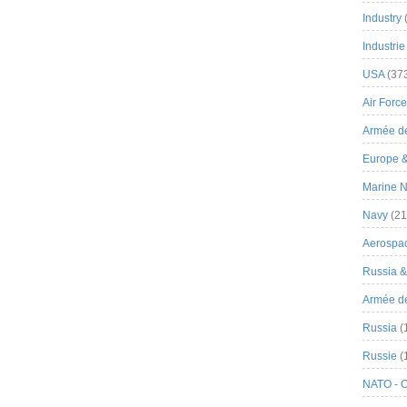
Industry
Industrie
USA
(37
Air Force
Armée de
Europe 
Marine N
Navy
(21
Aerospa
Russia 
Armée de 
Russia
(
Russie
(
NATO - 