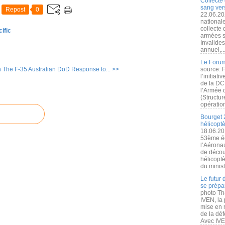
Collecte 
sang vers
Repost
0
22.06.20
nationale
collecte
ific
armées s
Invalide
annuel,..
Le Forum
 The F-35
Australian DoD Response to... >>
source: 
l’initiat
de la DC
l’Armée 
(Structur
opération
Bourget 
hélicopt
18.06.20
53ème éd
l’Aérona
de découv
hélicopt
du minist
Le futur
se prépa
photo Th
IVEN, la 
mise en r
de la dé
Avec IVEN