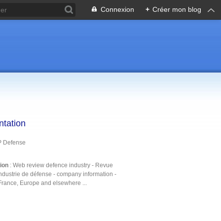
Connexion
+
Créer mon blog
ntation
P Defense
tion
: Web review defence industry - Revue
ndustrie de défense - company information -
France, Europe and elsewhere ...