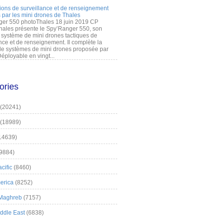
ions de surveillance et de renseignement
 par les mini drones de Thales
er 550 photoThales 18 juin 2019 CP
hales présente le Spy’Ranger 550, son
système de mini drones tactiques de
nce et de renseignement. Il complète la
 systèmes de mini drones proposée par
éployable en vingt...
ories
(20241)
(18989)
14639)
9884)
cific
(8460)
erica
(8252)
 Maghreb
(7157)
iddle East
(6838)