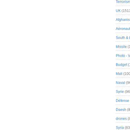
Terroris
UK
(151
Afghanist
Aéronau
South & 
Missile
(
Photo - 
Budget
(
Mali
(100
Naval
(9
Syrie
(96
Défense 
Daesh
(8
drones
(
Syria
(83