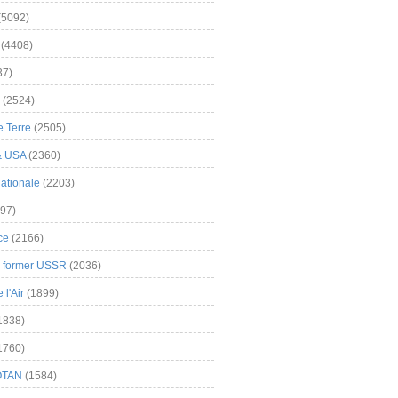
(5092)
(4408)
37)
(2524)
 Terre
(2505)
& USA
(2360)
ationale
(2203)
97)
ce
(2166)
& former USSR
(2036)
l'Air
(1899)
1838)
1760)
OTAN
(1584)