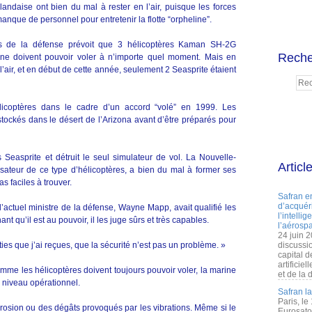
andaise ont bien du mal à rester en l’air, puisque les forces
manque de personnel pour entretenir la flotte “orpheline”.
is de la défense prévoit que 3 hélicoptères Kaman SH-2G
Reche
rine doivent pouvoir voler à n’importe quel moment. Mais en
l’air, et en début de cette année, seulement 2 Seasprite étaient
licoptères dans le cadre d’un accord “volé” en 1999. Les
stockés dans le désert de l’Arizona avant d’être préparés pour
easprite et détruit le seul simulateur de vol. La Nouvelle-
Articl
lisateur de ce type d’hélicoptères, a bien du mal à former ses
s faciles à trouver.
Safran e
d’acquéri
 l’actuel ministre de la défense, Wayne Mapp, avait qualifié les
l’intelli
nt qu’il est au pouvoir, il les juge sûrs et très capables.
l’aérospa
24 juin 
ies que j’ai reçues, que la sécurité n’est pas un problème. »
discussi
capital d
artificie
mme les hélicoptères doivent toujours pouvoir voler, la marine
et de la 
 niveau opérationnel.
Safran l
Paris, le
rosion ou des dégâts provoqués par les vibrations. Même si le
Eurosato