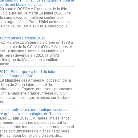
de sang du 14 juillet : Le sang donné pour le
é, ils ont besoin de vous !
20 source DCSSA À l'occasion de la fête
, qui aura lieu le mardi 14 juillet 2020, une
 de sang exceptionnelle en soutien aux
era organisée, à Paris, Hôtel national des
s Paris 7e, de 10h à 17h30. Rendez-vous
.
 Entreprises Défense 2019
FED Manifestation biennale créée en 1989 à
ive conjointe de la CCI Val-d’Oise/ Yvelines et
MAT (Direction Centrale du Matériel de
de Terre) devenue en 2010 la SIMMT
e Intégrée du Maintien en condition
nelle...
2019 - Embarquez à bord du futur
ère Guépard en 360°
19 Ministère des Armées A l’occasion de la
ition du Salon International de
utique et de l’Espace, nous vous proposons
rir la maquette grandeur réelle du futur
ère interarmées léger, exposée sur le stand
ère...
 de la supply chain aéronautique sécurisée
re grâce aux technologies de Thales
ales 17 juin 2019 CP Thales Thales lance
première plateforme digitale assurant la
elation entre industriels de l’aéronautique et
fense et fournisseurs de pièces détachées.
, l’acheteur bénéficie d’un tiers de...