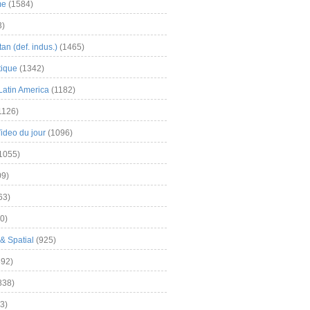
me
(1584)
3)
an (def. indus.)
(1465)
tique
(1342)
Latin America
(1182)
1126)
Video du jour
(1096)
1055)
9)
63)
0)
& Spatial
(925)
92)
838)
3)