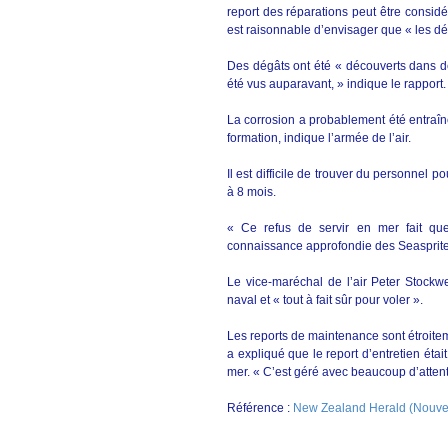
report des réparations peut être considé
est raisonnable d’envisager que « les dé
Des dégâts ont été « découverts dans de
été vus auparavant, » indique le rapport.
La corrosion a probablement été entraî
formation, indique l’armée de l’air.
Il est difficile de trouver du personnel 
à 8 mois.
« Ce refus de servir en mer fait que
connaissance approfondie des Seasprite,
Le vice-maréchal de l’air Peter Stockwe
naval et « tout à fait sûr pour voler ».
Les reports de maintenance sont étroiteme
a expliqué que le report d’entretien étai
mer. « C’est géré avec beaucoup d’attentio
Référence :
New Zealand Herald (Nouve