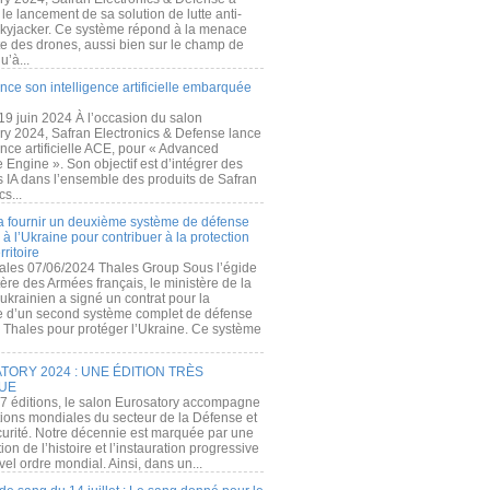
e lancement de sa solution de lutte anti-
kyjacker. Ce système répond à la menace
te des drones, aussi bien sur le champ de
u’à...
nce son intelligence artificielle embarquée
 19 juin 2024 À l’occasion du salon
ry 2024, Safran Electronics & Defense lance
gence artificielle ACE, pour « Advanced
 Engine ». Son objectif est d’intégrer des
s IA dans l’ensemble des produits de Safran
cs...
a fournir un deuxième système de défense
à l’Ukraine pour contribuer à la protection
rritoire
ales 07/06/2024 Thales Group Sous l’égide
ère des Armées français, le ministère de la
ukrainien a signé un contrat pour la
re d’un second système complet de défense
 Thales pour protéger l’Ukraine. Ce système
ORY 2024 : UNE ÉDITION TRÈS
UE
7 éditions, le salon Eurosatory accompagne
tions mondiales du secteur de la Défense et
curité. Notre décennie est marquée par une
ion de l’histoire et l’instauration progressive
el ordre mondial. Ainsi, dans un...