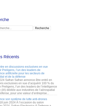
rche
es Récents
ntre en discussions exclusives en vue
r Preligens, l’un des leaders de
gence artificielle pour les secteurs de
tial et de la défense
2024 Safran Safran annonce être entré en
ons exclusives en vue d’acquérir 100 % du
e Preligens, l’un des leaders de l’intelligence
lle (IA) dédiée aux industries de l’aérospatial
défense, pour une valeur d’entreprise...
ance son système de lutte anti-drones
 18 juin 2024 À l’occasion du salon
ry 2024, Safran Electronics & Defense a