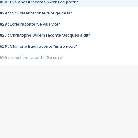
#30 : Eve Angeli raconte "Avant de partir"
#29 : MC Solaar raconte "Bouge de là"
28 : Lorie raconte "Je vais vite"
#27 : Christophe Willem raconte "Jacques a dit"
#26 : Chimène Badi raconte "Entre nous"
#25 : Indochine raconte "3e sexe"
#24 : Zaho raconte "C'est chelou"
#23 : Patrick Bruel raconte "Au café des délices"
#22 : Kyo raconte "Le chemin"
#21 : Nolwenn Leroy raconte "Cassé"
#20 : Patrick Hernandez raconte "Born to be alive"
#19 : Lorie raconte "Près de moi"
#18 : Michael Jones raconte "A nos actes manqués" (avec Jean-Jacque