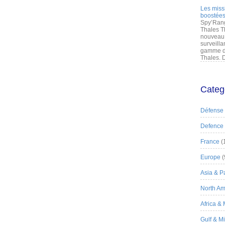
Les miss
boostées
Spy’Rang
Thales T
nouveau 
surveilla
gamme de
Thales. D
Categ
Défense
Defence
France
(
Europe
(
Asia & Pa
North Am
Africa &
Gulf & M