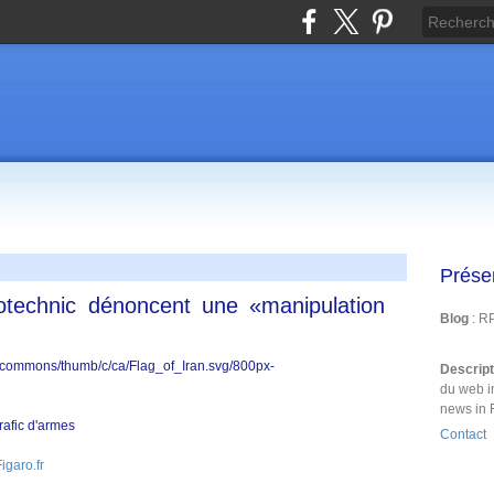
Prése
otechnic dénoncent une «manipulation
Blog
: R
Descrip
du web i
news in 
rafic d'armes
Contact
igaro.fr