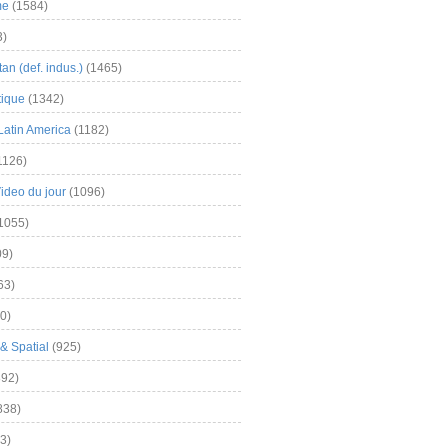
me
(1584)
3)
an (def. indus.)
(1465)
tique
(1342)
Latin America
(1182)
1126)
Video du jour
(1096)
1055)
9)
63)
0)
& Spatial
(925)
92)
838)
3)