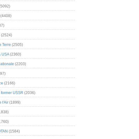
(5092)
(4408)
37)
(2524)
 Terre
(2505)
& USA
(2360)
ationale
(2203)
97)
ce
(2166)
& former USSR
(2036)
l'Air
(1899)
1838)
1760)
OTAN
(1584)