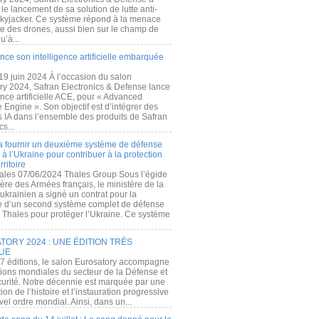
e lancement de sa solution de lutte anti-
kyjacker. Ce système répond à la menace
te des drones, aussi bien sur le champ de
u’à...
nce son intelligence artificielle embarquée
 19 juin 2024 À l’occasion du salon
ry 2024, Safran Electronics & Defense lance
gence artificielle ACE, pour « Advanced
 Engine ». Son objectif est d’intégrer des
s IA dans l’ensemble des produits de Safran
cs...
a fournir un deuxième système de défense
à l’Ukraine pour contribuer à la protection
rritoire
ales 07/06/2024 Thales Group Sous l’égide
ère des Armées français, le ministère de la
ukrainien a signé un contrat pour la
re d’un second système complet de défense
 Thales pour protéger l’Ukraine. Ce système
ORY 2024 : UNE ÉDITION TRÈS
UE
7 éditions, le salon Eurosatory accompagne
tions mondiales du secteur de la Défense et
curité. Notre décennie est marquée par une
ion de l’histoire et l’instauration progressive
el ordre mondial. Ainsi, dans un...