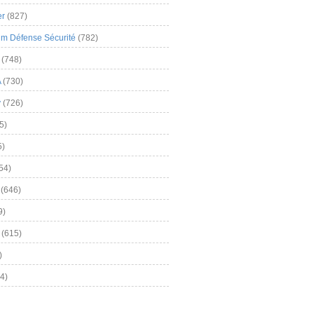
er
(827)
m Défense Sécurité
(782)
(748)
A
(730)
y
(726)
5)
5)
54)
(646)
9)
(615)
)
4)