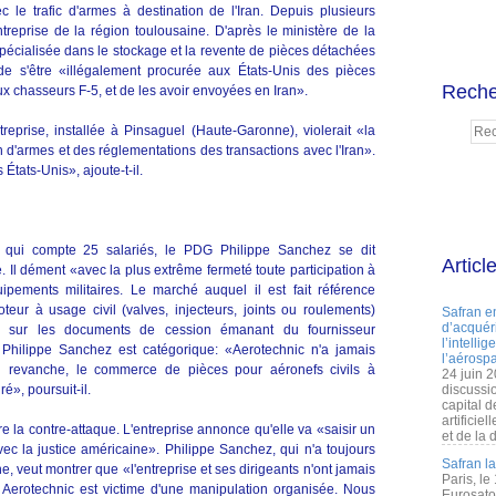
 le trafic d'armes à destination de l'Iran. Depuis plusieurs
treprise de la région toulousaine. D'après le ministère de la
spécialisée dans le stockage et la revente de pièces détachées
 de s'être «illégalement procurée aux États-Unis des pièces
Reche
ux chasseurs F-5, et de les avoir envoyées en Iran».
treprise, installée à Pinsaguel (Haute-Garonne), violerait «la
ion d'armes et des réglementations des transactions avec l'Iran».
États-Unis», ajoute-t-il.
e qui compte 25 salariés, le PDG Philippe Sanchez se dit
Articl
. Il dément «avec la plus extrême fermeté toute participation à
ipements militaires. Le marché auquel il est fait référence
eur à usage civil (valves, injecteurs, joints ou roulements)
Safran e
d’acquéri
é sur les documents de cession émanant du fournisseur
l’intelli
, Philippe Sanchez est catégorique: «Aerotechnic n'a jamais
l’aérospa
En revanche, le commerce de pièces pour aéronefs civils à
24 juin 
ré», poursuit-il.
discussi
capital d
artificie
 la contre-attaque. L'entreprise annonce qu'elle va «saisir un
et de la 
ec la justice américaine». Philippe Sanchez, qui n'a toujours
Safran l
ne, veut montrer que «l'entreprise et ses dirigeants n'ont jamais
Paris, le
an. Aerotechnic est victime d'une manipulation organisée. Nous
Eurosato