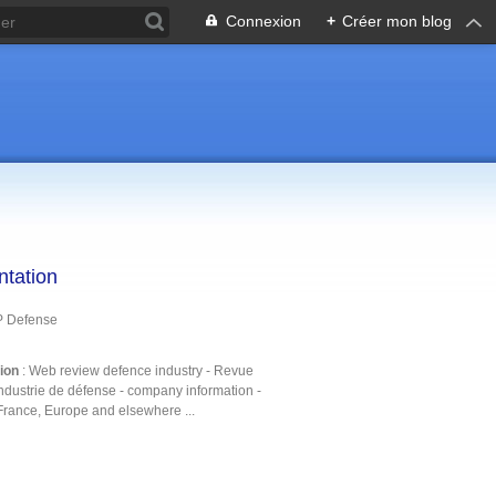
Connexion
+
Créer mon blog
ntation
P Defense
tion
: Web review defence industry - Revue
ndustrie de défense - company information -
France, Europe and elsewhere ...