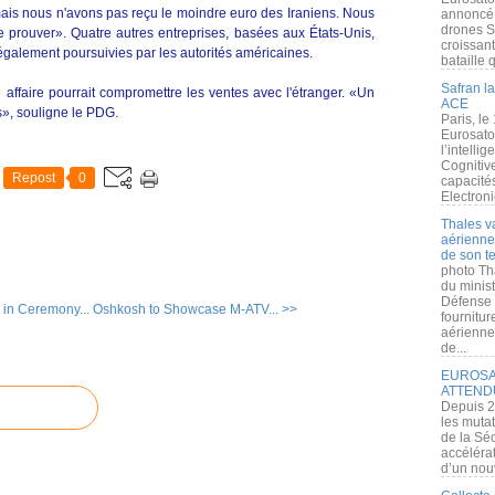
ais nous n'avons pas reçu le moindre euro des Iraniens. Nous
annoncé l
drones S
prouver». Quatre autres entreprises, basées aux États-Unis,
croissan
 également poursuivies par les autorités américaines.
bataille q
Safran la
affaire pourrait compromettre les ventes avec l'étranger. «Un
ACE
», souligne le PDG.
Paris, le
Eurosato
l’intelli
Cognitive
Repost
0
capacité
Electroni
Thales v
aérienne 
de son te
photo Th
du minist
Défense 
in Ceremony...
Oshkosh to Showcase M-ATV... >>
fournitu
aérienne
de...
EUROSAT
ATTEND
Depuis 2
les muta
de la Sé
accélérat
d’un nouv