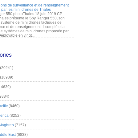
ions de surveillance et de renseignement
 par les mini drones de Thales
er 550 photoThales 18 juin 2019 CP
hales présente le Spy’Ranger 550, son
système de mini drones tactiques de
nce et de renseignement. Il complète la
 systèmes de mini drones proposée par
éployable en vingt...
ories
(20241)
(18989)
14639)
9884)
cific
(8460)
erica
(8252)
 Maghreb
(7157)
iddle East
(6838)