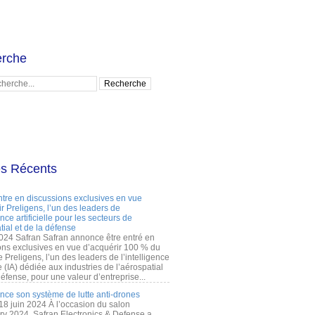
rche
es Récents
ntre en discussions exclusives en vue
r Preligens, l’un des leaders de
gence artificielle pour les secteurs de
tial et de la défense
2024 Safran Safran annonce être entré en
ons exclusives en vue d’acquérir 100 % du
e Preligens, l’un des leaders de l’intelligence
lle (IA) dédiée aux industries de l’aérospatial
défense, pour une valeur d’entreprise...
ance son système de lutte anti-drones
 18 juin 2024 À l’occasion du salon
ry 2024, Safran Electronics & Defense a