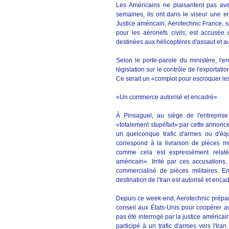
Les Américains ne plaisantent pas avec
semaines, ils ont dans le viseur une en
Justice américain, Aerotechnic France, 
pour les aéronefs civils, est accusée
destinées aux hélicoptères d'assaut et a
Selon le porte-parole du ministère, l'en
législation sur le contrôle de l'exportat
Ce serait un «complot pour escroquer les 
«Un commerce autorisé et encadré»
À Pinsaguel, au siège de l'entrepris
«totalement stupéfait» par cette annonce
un quelconque trafic d'armes ou d'équ
correspond à la livraison de pièces mot
comme cela est expressément relat
américain». Irrité par ces accusations
commercialisé de pièces militaires. 
destination de l'Iran est autorisé et encad
Depuis ce week-end, Aerotechnic prépare
conseil aux États-Unis pour coopérer av
pas été interrogé par la justice américai
participé à un trafic d'armes vers l'Ir