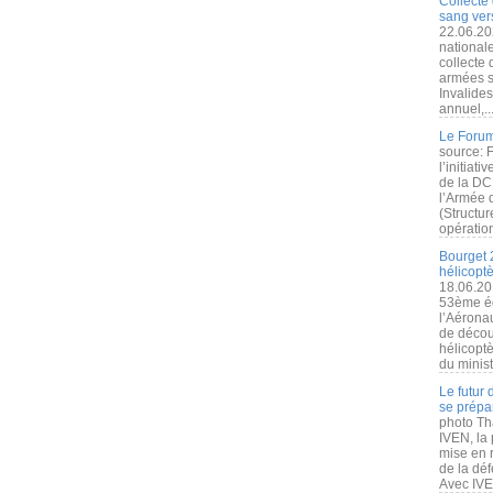
Collecte 
sang vers
22.06.20
nationale
collecte
armées s
Invalide
annuel,..
Le Forum
source: 
l’initiat
de la DC
l’Armée 
(Structur
opération
Bourget 
hélicopt
18.06.20
53ème éd
l’Aérona
de découv
hélicopt
du minist
Le futur
se prépa
photo Th
IVEN, la 
mise en r
de la dé
Avec IVEN