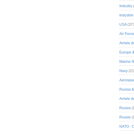
Industry
Industrie
USA
(37
Air Force
Armée de
Europe 
Marine N
Navy
(21
Aerospa
Russia 
Armée de 
Russia
(
Russie
(
NATO - 