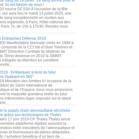
de sang du 14 juillet : Le sang donné pour le
é, ils ont besoin de vous !
20 source DCSSA À l'occasion de la fête
, qui aura lieu le mardi 14 juillet 2020, une
 de sang exceptionnelle en soutien aux
era organisée, à Paris, Hôtel national des
s Paris 7e, de 10h à 17h30. Rendez-vous
.
 Entreprises Défense 2019
FED Manifestation biennale créée en 1989 à
ive conjointe de la CCI Val-d’Oise/ Yvelines et
MAT (Direction Centrale du Matériel de
de Terre) devenue en 2010 la SIMMT
e Intégrée du Maintien en condition
nelle...
2019 - Embarquez à bord du futur
ère Guépard en 360°
19 Ministère des Armées A l’occasion de la
ition du Salon International de
utique et de l’Espace, nous vous proposons
rir la maquette grandeur réelle du futur
ère interarmées léger, exposée sur le stand
ère...
 de la supply chain aéronautique sécurisée
re grâce aux technologies de Thales
ales 17 juin 2019 CP Thales Thales lance
première plateforme digitale assurant la
elation entre industriels de l’aéronautique et
fense et fournisseurs de pièces détachées.
, l’acheteur bénéficie d’un tiers de...