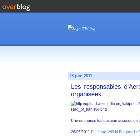
28 juin 2011
Les responsables d'Aer
organisée».
Une entreprise toulousaine accusée de t
28/06/2011
Par Jean-Wilfrid Forquès LeF