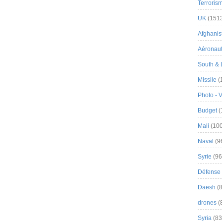
Terroris
UK
(151
Afghanist
Aéronau
South & 
Missile
(
Photo - 
Budget
(
Mali
(100
Naval
(9
Syrie
(96
Défense 
Daesh
(8
drones
(
Syria
(83