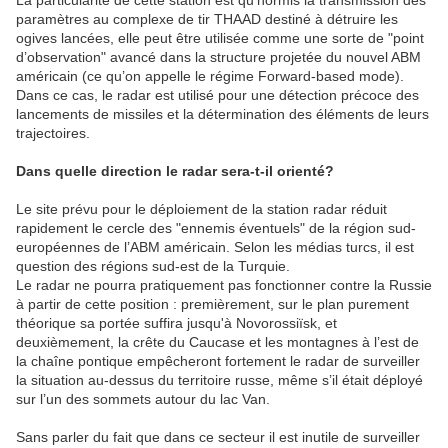
La particularité de cette station est qu’hormis la transmission des
paramètres au complexe de tir THAAD destiné à détruire les
ogives lancées, elle peut être utilisée comme une sorte de "point
d’observation" avancé dans la structure projetée du nouvel ABM
américain (ce qu’on appelle le régime Forward-based mode).
Dans ce cas, le radar est utilisé pour une détection précoce des
lancements de missiles et la détermination des éléments de leurs
trajectoires.
Dans quelle direction le radar sera-t-il orienté?
Le site prévu pour le déploiement de la station radar réduit
rapidement le cercle des "ennemis éventuels" de la région sud-
européennes de l’ABM américain. Selon les médias turcs, il est
question des régions sud-est de la Turquie.
Le radar ne pourra pratiquement pas fonctionner contre la Russie
à partir de cette position : premièrement, sur le plan purement
théorique sa portée suffira jusqu'à Novorossiïsk, et
deuxièmement, la crête du Caucase et les montagnes à l’est de
la chaîne pontique empêcheront fortement le radar de surveiller
la situation au-dessus du territoire russe, même s’il était déployé
sur l’un des sommets autour du lac Van.
Sans parler du fait que dans ce secteur il est inutile de surveiller