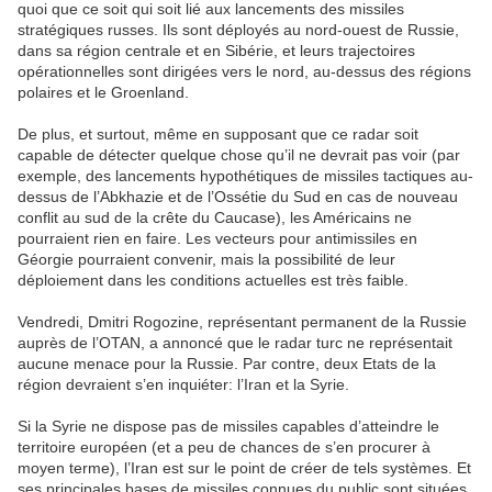
quoi que ce soit qui soit lié aux lancements des missiles
stratégiques russes. Ils sont déployés au nord-ouest de Russie,
dans sa région centrale et en Sibérie, et leurs trajectoires
opérationnelles sont dirigées vers le nord, au-dessus des régions
polaires et le Groenland.
De plus, et surtout, même en supposant que ce radar soit
capable de détecter quelque chose qu’il ne devrait pas voir (par
exemple, des lancements hypothétiques de missiles tactiques au-
dessus de l’Abkhazie et de l’Ossétie du Sud en cas de nouveau
conflit au sud de la crête du Caucase), les Américains ne
pourraient rien en faire. Les vecteurs pour antimissiles en
Géorgie pourraient convenir, mais la possibilité de leur
déploiement dans les conditions actuelles est très faible.
Vendredi, Dmitri Rogozine, représentant permanent de la Russie
auprès de l’OTAN, a annoncé que le radar turc ne représentait
aucune menace pour la Russie. Par contre, deux Etats de la
région devraient s’en inquiéter: l’Iran et la Syrie.
Si la Syrie ne dispose pas de missiles capables d’atteindre le
territoire européen (et a peu de chances de s’en procurer à
moyen terme), l’Iran est sur le point de créer de tels systèmes. Et
ses principales bases de missiles connues du public sont situées