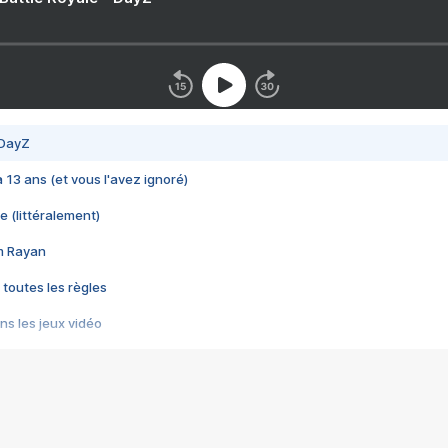
 DayZ
 a 13 ans (et vous l'avez ignoré)
e (littéralement)
im Rayan
 toutes les règles
s les jeux vidéo
us choquant de Rockstar ? - Le scandale BULLY
e plus moche de Steam
du RÊVE tourne au CAUCHEMAR