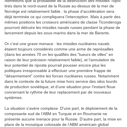
Admettons que la probabilité de la destruction des missiles Topol
tirés dans le nord-ouest de la Russie au-dessus de la mer de
Norvège est relativement faible : la phase d’accélération sera
déjà terminée ce qui compliquera l’interception. Mais à partir des
mêmes positions les croiseurs américains de classe Ticonderoga
pourront détruire les missiles navals russes pendant la phase de
lancement depuis les sous-marins dans la mer de Barents.
Or c’est une grave menace : les missiles nucléaires navals
étaient toujours considérés comme une arme de représailles
(dans les années 70 on les qualifiés des "tueurs de villes" en
raison de leur précision relativement faible), et l’annulation de
leur potentiel de riposte pourrait pousser encore plus les
politiques irresponsable à effectuer une première frappe de
"désarmement" contre les forces nucléaires russes. Notamment
dans le contexte de la future mise hors service des silos lourds
de production soviétique, et d’une situation pour l’instant floue
concernant le rythme de leur replacement par de nouveaux
systèmes.
La situation s’avère complexe. D’une part, le déploiement de la
composante sud de l’ABM en Turquie et en Roumanie ne
présente aucune menace pour la Russie. D’autre part, la mise en
place de la mosaïque colossale de l’ABM américain global