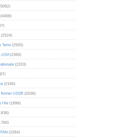
(5092)
(4408)
37)
(2524)
 Terre
(2505)
& USA
(2360)
ationale
(2203)
97)
ce
(2166)
& former USSR
(2036)
l'Air
(1899)
1838)
1760)
OTAN
(1584)