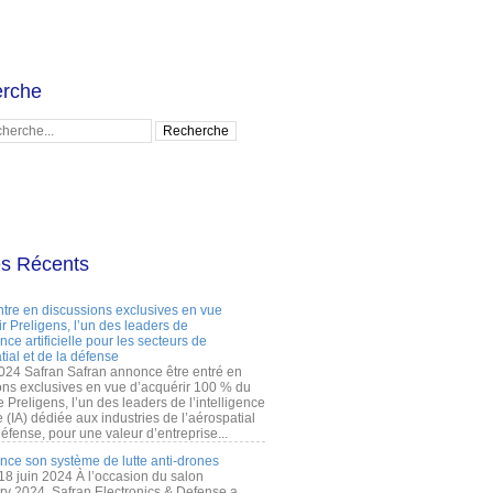
rche
es Récents
ntre en discussions exclusives en vue
r Preligens, l’un des leaders de
gence artificielle pour les secteurs de
tial et de la défense
2024 Safran Safran annonce être entré en
ons exclusives en vue d’acquérir 100 % du
e Preligens, l’un des leaders de l’intelligence
lle (IA) dédiée aux industries de l’aérospatial
défense, pour une valeur d’entreprise...
ance son système de lutte anti-drones
 18 juin 2024 À l’occasion du salon
ry 2024, Safran Electronics & Defense a