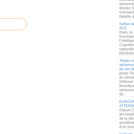
annoncé l
drones S
croissan
bataille q
Safran la
ACE
Paris, le
Eurosato
l’intelli
Cognitive
capacité
Electroni
Thales v
aérienne 
de son te
photo Th
du minist
Défense 
fournitu
aérienne
de...
EUROSAT
ATTEND
Depuis 2
les muta
de la Sé
accélérat
d’un nouv