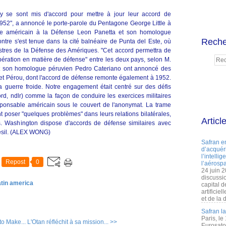
uay se sont mis d'accord pour mettre à jour leur accord de
952", a annoncé le porte-parole du Pentagone George Little à
taire américain à la Défense Leon Panetta et son homologue
Reche
tre s'est tenue dans la cité balnéaire de Punta del Este, où
stres de la Défense des Amériques. "Cet accord permettra de
opération en matière de défense" entre les deux pays, selon M.
a et son homologue péruvien Pedro Cateriano ont annoncé des
s et Pérou, dont l'accord de défense remonte également à 1952.
la guerre froide. Notre engagement était centré sur des défis
cord, ndlr) comme la façon de conduire les exercices militaires
sponsable américain sous le couvert de l'anonymat. La trame
 poser "quelques problèmes" dans leurs relations bilatérales,
Articl
. Washington dispose d'accords de défense similaires avec
résil. (ALEX WONG)
Safran e
d’acquéri
l’intelli
Repost
0
l’aérospa
24 juin 
discussi
atin america
capital d
artificie
et de la 
Safran l
Paris, le
to Make...
L'Otan réfléchit à sa mission... >>
Eurosato