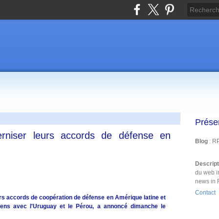
Prése
rniser leurs accords de défense en
Blog
: R
Descrip
du web i
news in 
Contact
rs accords de coopération de défense en Amérique latine et
sens avec l'Uruguay et le Pérou, a annoncé dimanche le