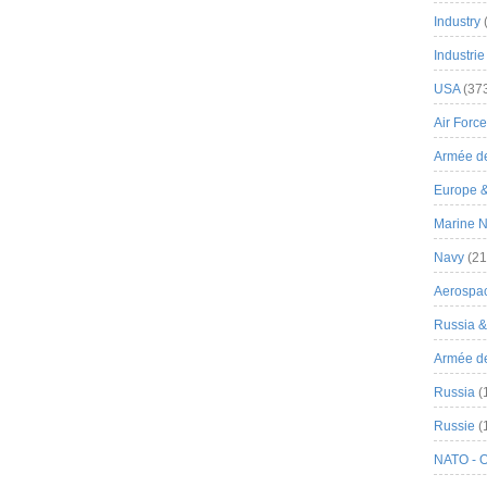
Industry
Industrie
USA
(37
Air Force
Armée de
Europe 
Marine N
Navy
(21
Aerospa
Russia 
Armée de 
Russia
(
Russie
(
NATO - 