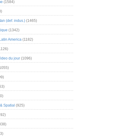
me
(1584)
3)
an (def. indus.)
(1465)
tique
(1342)
Latin America
(1182)
1126)
Video du jour
(1096)
1055)
9)
63)
0)
& Spatial
(925)
92)
838)
3)