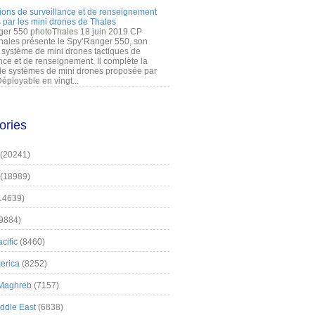
ions de surveillance et de renseignement
 par les mini drones de Thales
er 550 photoThales 18 juin 2019 CP
hales présente le Spy’Ranger 550, son
système de mini drones tactiques de
nce et de renseignement. Il complète la
 systèmes de mini drones proposée par
éployable en vingt...
ories
(20241)
(18989)
14639)
9884)
cific
(8460)
erica
(8252)
 Maghreb
(7157)
iddle East
(6838)