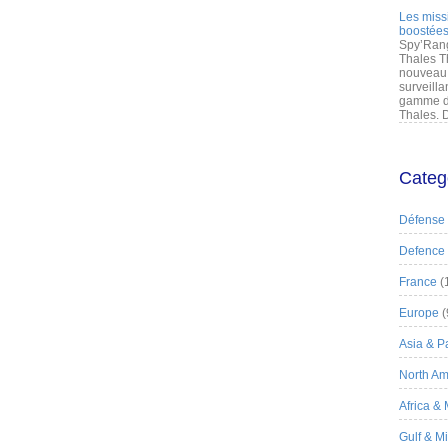
Les miss
boostées
Spy’Rang
Thales T
nouveau 
surveilla
gamme de
Thales. D
Categ
Défense
Defence
France
(
Europe
(
Asia & Pa
North Am
Africa &
Gulf & M