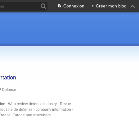
Connexion
+
Créer mon blog
ntation
P Defense
tion
: Web review defence industry - Revue
ndustrie de défense - company information -
France, Europe and elsewhere ...