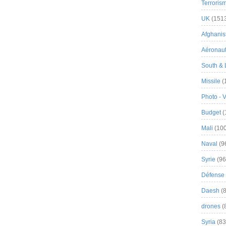
Terroris
UK
(151
Afghanist
Aéronau
South & 
Missile
(
Photo - 
Budget
(
Mali
(100
Naval
(9
Syrie
(96
Défense 
Daesh
(8
drones
(
Syria
(83