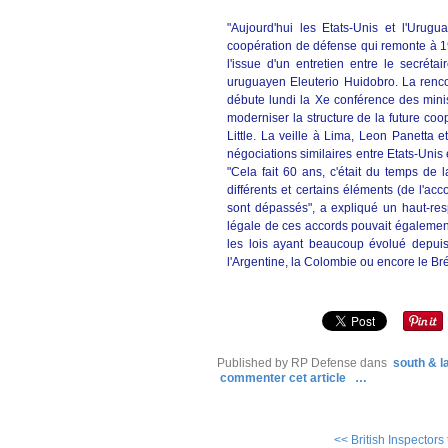
"Aujourd'hui les Etats-Unis et l'Urug
coopération de défense qui remonte à 1
l'issue d'un entretien entre le secré
uruguayen Eleuterio Huidobro. La rencon
débute lundi la Xe conférence des mini
moderniser la structure de la future co
Little. La veille à Lima, Leon Panett
négociations similaires entre Etats-Uni
"Cela fait 60 ans, c'était du temps de 
différents et certains éléments (de l'ac
sont dépassés", a expliqué un haut-re
légale de ces accords pouvait également
les lois ayant beaucoup évolué depuis
l'Argentine, la Colombie ou encore le B
Published by RP Defense
dans
south & l
commenter cet article
…
<< British Inspectors 