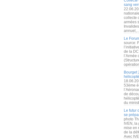
Collecte 
sang vers
22.06.20
nationale
collecte
armées s
Invalide
annuel,..
Le Forum
source: 
l’initiat
de la DC
l’Armée 
(Structur
opération
Bourget 
hélicopt
18.06.20
53ème éd
l’Aérona
de découv
hélicopt
du minist
Le futur
se prépa
photo Th
IVEN, la 
mise en r
de la dé
Avec IVEN