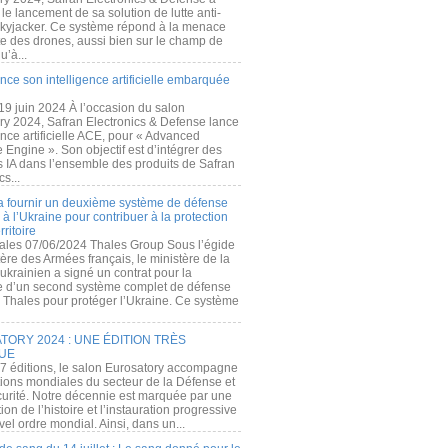
e lancement de sa solution de lutte anti-
kyjacker. Ce système répond à la menace
te des drones, aussi bien sur le champ de
u’à...
nce son intelligence artificielle embarquée
 19 juin 2024 À l’occasion du salon
ry 2024, Safran Electronics & Defense lance
gence artificielle ACE, pour « Advanced
 Engine ». Son objectif est d’intégrer des
s IA dans l’ensemble des produits de Safran
cs...
a fournir un deuxième système de défense
à l’Ukraine pour contribuer à la protection
rritoire
ales 07/06/2024 Thales Group Sous l’égide
ère des Armées français, le ministère de la
ukrainien a signé un contrat pour la
re d’un second système complet de défense
 Thales pour protéger l’Ukraine. Ce système
ORY 2024 : UNE ÉDITION TRÈS
UE
7 éditions, le salon Eurosatory accompagne
tions mondiales du secteur de la Défense et
curité. Notre décennie est marquée par une
ion de l’histoire et l’instauration progressive
el ordre mondial. Ainsi, dans un...