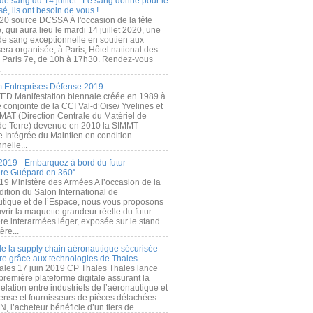
de sang du 14 juillet : Le sang donné pour le
é, ils ont besoin de vous !
20 source DCSSA À l'occasion de la fête
, qui aura lieu le mardi 14 juillet 2020, une
 de sang exceptionnelle en soutien aux
era organisée, à Paris, Hôtel national des
s Paris 7e, de 10h à 17h30. Rendez-vous
.
 Entreprises Défense 2019
FED Manifestation biennale créée en 1989 à
ive conjointe de la CCI Val-d’Oise/ Yvelines et
MAT (Direction Centrale du Matériel de
de Terre) devenue en 2010 la SIMMT
e Intégrée du Maintien en condition
nelle...
2019 - Embarquez à bord du futur
ère Guépard en 360°
19 Ministère des Armées A l’occasion de la
ition du Salon International de
utique et de l’Espace, nous vous proposons
rir la maquette grandeur réelle du futur
ère interarmées léger, exposée sur le stand
ère...
 de la supply chain aéronautique sécurisée
re grâce aux technologies de Thales
ales 17 juin 2019 CP Thales Thales lance
première plateforme digitale assurant la
elation entre industriels de l’aéronautique et
fense et fournisseurs de pièces détachées.
, l’acheteur bénéficie d’un tiers de...