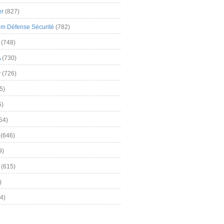
er
(827)
m Défense Sécurité
(782)
(748)
A
(730)
y
(726)
5)
5)
54)
(646)
9)
(615)
)
4)