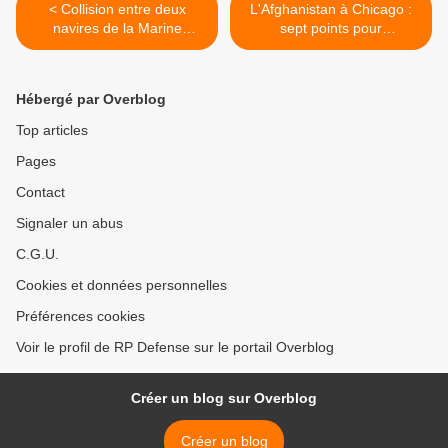
< Collision entre deux
L'Afghanistan à Chicago :
navires de la Marine
sept points pour
américaine au large des
comprendre >
côtes de Californie du Sud
Hébergé par Overblog
Top articles
Pages
Contact
Signaler un abus
C.G.U.
Cookies et données personnelles
Préférences cookies
Voir le profil de RP Defense sur le portail Overblog
Créer un blog sur Overblog
Créer un blog