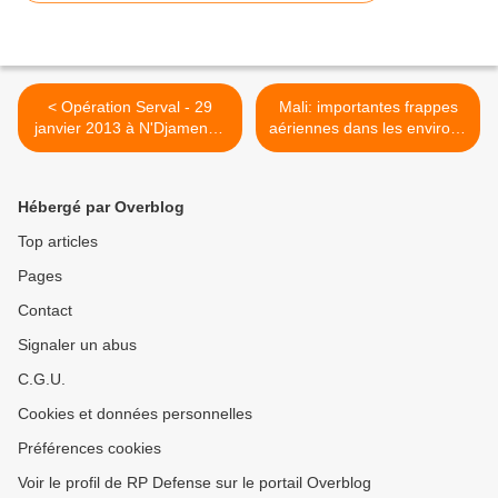
< Opération Serval - 29
Mali: importantes frappes
janvier 2013 à N'Djamena :
aériennes dans les environs
départ en mission de 2
de Kidal >
Rafale et 1 C135
Hébergé par Overblog
Top articles
Pages
Contact
Signaler un abus
C.G.U.
Cookies et données personnelles
Préférences cookies
Voir le profil de RP Defense sur le portail Overblog