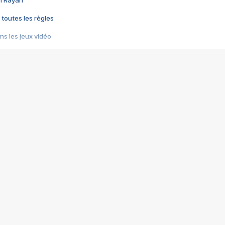
im Rayan
 toutes les règles
s les jeux vidéo
us choquant de Rockstar ? - Le scandale BULLY
e plus moche de Steam
du RÊVE tourne au CAUCHEMAR
pendant 8 heures
it… à tort
umiliés par un jeu vidéo
ire - Final Fantasy 8
ti un empire - Age of Empires
story DOFUS
tard, il crée l'un des pires jeux de tous les temps, MindsEye.