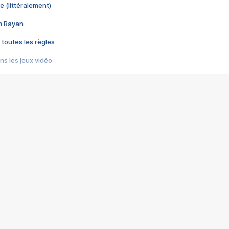
e (littéralement)
im Rayan
 toutes les règles
s les jeux vidéo
us choquant de Rockstar ? - Le scandale BULLY
e plus moche de Steam
du RÊVE tourne au CAUCHEMAR
pendant 8 heures
it… à tort
umiliés par un jeu vidéo
ire - Final Fantasy 8
ti un empire - Age of Empires
story DOFUS