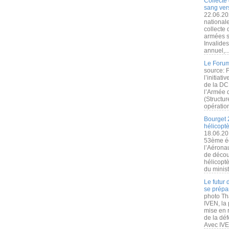
Collecte 
sang vers
22.06.20
nationale
collecte
armées s
Invalide
annuel,..
Le Forum
source: 
l’initiat
de la DC
l’Armée 
(Structur
opération
Bourget 
hélicopt
18.06.20
53ème éd
l’Aérona
de découv
hélicopt
du minist
Le futur
se prépa
photo Th
IVEN, la 
mise en r
de la dé
Avec IVEN