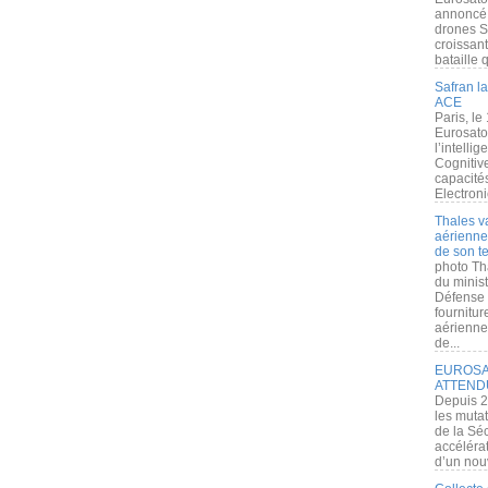
annoncé l
drones S
croissan
bataille q
Safran la
ACE
Paris, le
Eurosato
l’intelli
Cognitive
capacité
Electroni
Thales v
aérienne 
de son te
photo Th
du minist
Défense 
fournitu
aérienne
de...
EUROSAT
ATTEND
Depuis 2
les muta
de la Sé
accélérat
d’un nouv