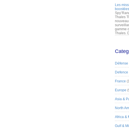
Les miss
boostées
Spy’Rang
Thales T
nouveau 
surveilla
gamme de
Thales. D
Categ
Défense
Defence
France
(
Europe
(
Asia & Pa
North Am
Africa &
Gulf & M