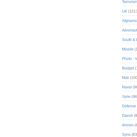
Terroris
UK
(151
Afghanist
Aéronau
South & 
Missile
(
Photo - 
Budget
(
Mali
(100
Naval
(9
Syrie
(96
Défense 
Daesh
(8
drones
(
Syria
(83