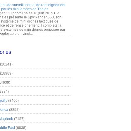
ions de surveillance et de renseignement
 par les mini drones de Thales
er 550 photoThales 18 juin 2019 CP
hales présente le Spy’Ranger 550, son
système de mini drones tactiques de
nce et de renseignement. Il complète la
 systèmes de mini drones proposée par
éployable en vingt...
ories
(20241)
(18989)
14639)
9884)
cific
(8460)
erica
(8252)
 Maghreb
(7157)
iddle East
(6838)