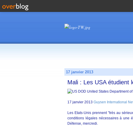
17 janvier 2013
Mali : Les USA étudient 
17 janvier 2013
Guysen International N
Les Etats-Unis prennent "très au sérieux"
conditions légales nécessaires à une év
Défense, mercredi.