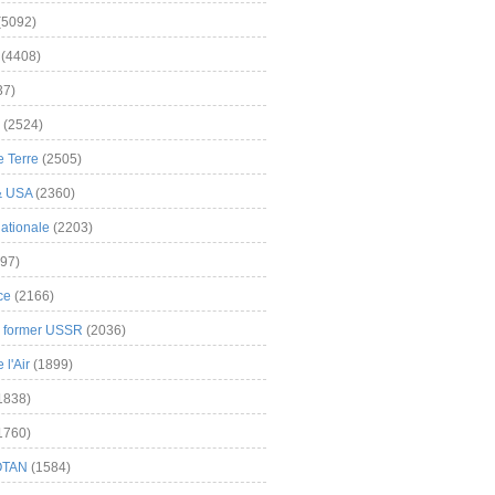
(5092)
(4408)
37)
(2524)
 Terre
(2505)
& USA
(2360)
ationale
(2203)
97)
ce
(2166)
& former USSR
(2036)
l'Air
(1899)
1838)
1760)
OTAN
(1584)