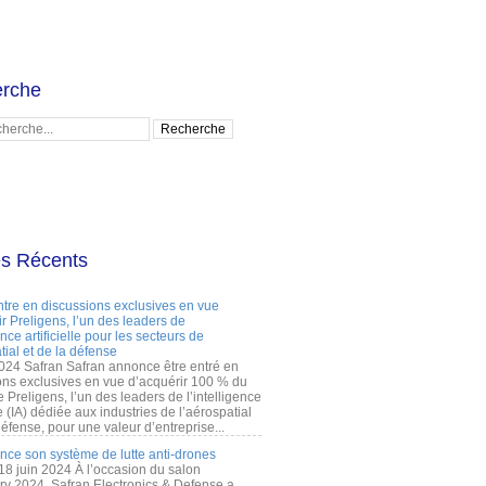
rche
es Récents
ntre en discussions exclusives en vue
r Preligens, l’un des leaders de
gence artificielle pour les secteurs de
tial et de la défense
2024 Safran Safran annonce être entré en
ons exclusives en vue d’acquérir 100 % du
e Preligens, l’un des leaders de l’intelligence
lle (IA) dédiée aux industries de l’aérospatial
défense, pour une valeur d’entreprise...
ance son système de lutte anti-drones
 18 juin 2024 À l’occasion du salon
ry 2024, Safran Electronics & Defense a