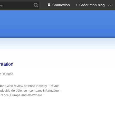
Connexion
+
Créer mon blog
ntation
P Defense
tion
: Web review defence industry - Revue
ndustrie de défense - company information -
France, Europe and elsewhere ...