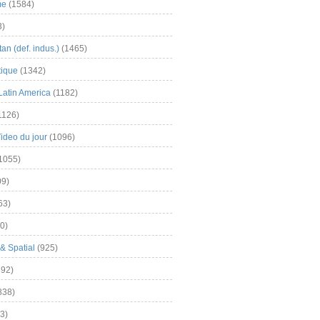
me
(1584)
3)
an (def. indus.)
(1465)
tique
(1342)
Latin America
(1182)
1126)
Video du jour
(1096)
1055)
9)
63)
0)
& Spatial
(925)
92)
838)
3)