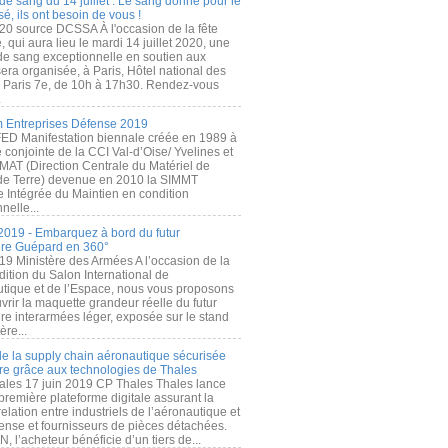
de sang du 14 juillet : Le sang donné pour le
é, ils ont besoin de vous !
20 source DCSSA À l'occasion de la fête
, qui aura lieu le mardi 14 juillet 2020, une
 de sang exceptionnelle en soutien aux
era organisée, à Paris, Hôtel national des
s Paris 7e, de 10h à 17h30. Rendez-vous
.
 Entreprises Défense 2019
FED Manifestation biennale créée en 1989 à
ive conjointe de la CCI Val-d’Oise/ Yvelines et
MAT (Direction Centrale du Matériel de
de Terre) devenue en 2010 la SIMMT
e Intégrée du Maintien en condition
nelle...
2019 - Embarquez à bord du futur
ère Guépard en 360°
19 Ministère des Armées A l’occasion de la
ition du Salon International de
utique et de l’Espace, nous vous proposons
rir la maquette grandeur réelle du futur
ère interarmées léger, exposée sur le stand
ère...
 de la supply chain aéronautique sécurisée
re grâce aux technologies de Thales
ales 17 juin 2019 CP Thales Thales lance
première plateforme digitale assurant la
elation entre industriels de l’aéronautique et
fense et fournisseurs de pièces détachées.
, l’acheteur bénéficie d’un tiers de...