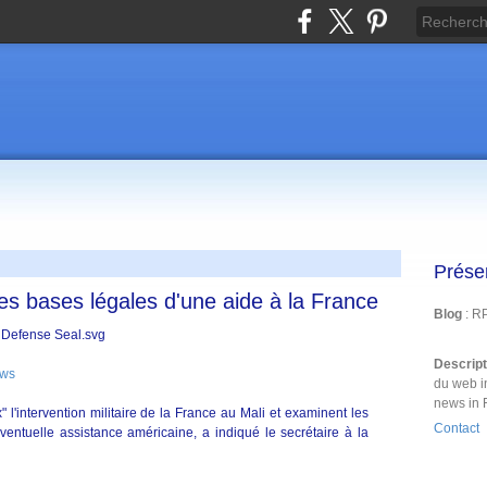
Prése
les bases légales d'une aide à la France
Blog
: R
Descrip
ews
du web i
news in 
 l'intervention militaire de la France au Mali et examinent les
Contact
entuelle assistance américaine, a indiqué le secrétaire à la