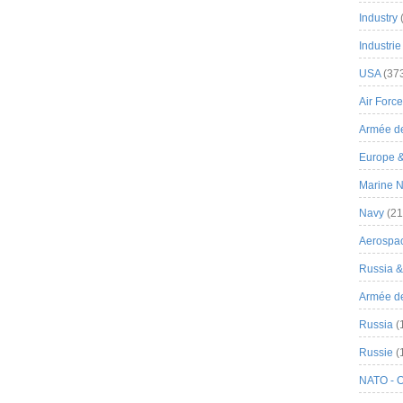
Industry
Industrie
USA
(37
Air Force
Armée de
Europe 
Marine N
Navy
(21
Aerospa
Russia 
Armée de 
Russia
(
Russie
(
NATO - 