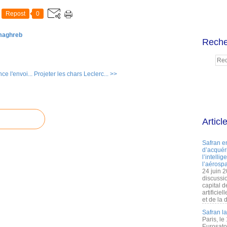
Repost
0
 maghreb
Reche
e l'envoi...
Projeter les chars Leclerc... >>
Articl
Safran e
d’acquéri
l’intelli
l’aérospa
24 juin 
discussi
capital d
artificie
et de la 
Safran l
Paris, le
Eurosato