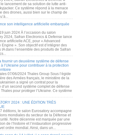
e lancement de sa solution de lutte anti-
kyjacker. Ce système répond à la menace
te des drones, aussi bien sur le champ de
u’à...
nce son intelligence artificielle embarquée
 19 juin 2024 À l’occasion du salon
ry 2024, Safran Electronics & Defense lance
gence artificielle ACE, pour « Advanced
 Engine ». Son objectif est d’intégrer des
s IA dans l’ensemble des produits de Safran
cs...
a fournir un deuxième système de défense
à l’Ukraine pour contribuer à la protection
rritoire
ales 07/06/2024 Thales Group Sous l’égide
ère des Armées français, le ministère de la
ukrainien a signé un contrat pour la
re d’un second système complet de défense
 Thales pour protéger l’Ukraine. Ce système
ORY 2024 : UNE ÉDITION TRÈS
UE
7 éditions, le salon Eurosatory accompagne
tions mondiales du secteur de la Défense et
curité. Notre décennie est marquée par une
ion de l’histoire et l’instauration progressive
el ordre mondial. Ainsi, dans un...