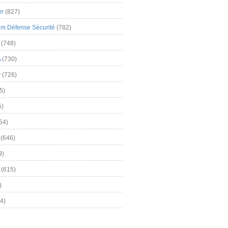
er
(827)
m Défense Sécurité
(782)
(748)
A
(730)
y
(726)
5)
5)
54)
(646)
9)
(615)
)
4)