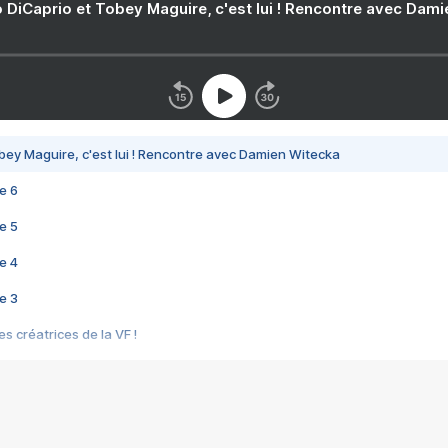
 DiCaprio et Tobey Maguire, c'est lui ! Rencontre avec Dam
bey Maguire, c'est lui ! Rencontre avec Damien Witecka
e 6
e 5
e 4
e 3
s créatrices de la VF !
e 2
e 1
e Mektoub My Love arrive enfin ! Rencontre avec Shaïn Boumedine et Sal