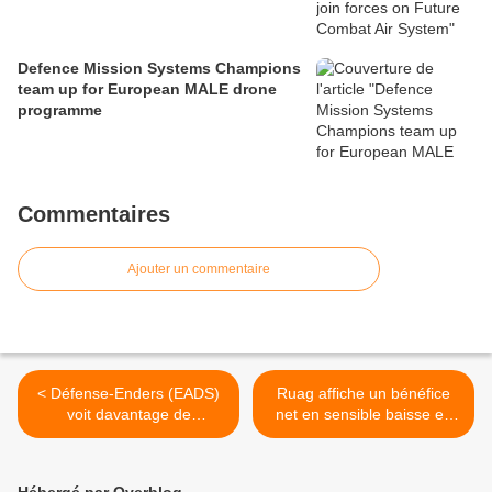
Defence Mission Systems Champions
team up for European MALE drone
programme
Commentaires
Ajouter un commentaire
< Défense-Enders (EADS)
Ruag affiche un bénéfice
voit davantage de
net en sensible baisse en
consolidation
2012 >