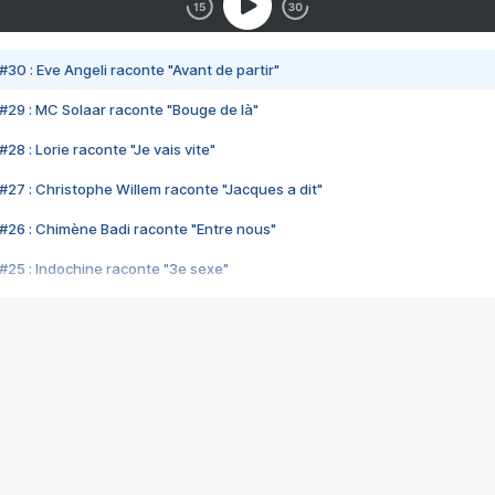
#30 : Eve Angeli raconte "Avant de partir"
#29 : MC Solaar raconte "Bouge de là"
28 : Lorie raconte "Je vais vite"
#27 : Christophe Willem raconte "Jacques a dit"
#26 : Chimène Badi raconte "Entre nous"
#25 : Indochine raconte "3e sexe"
#24 : Zaho raconte "C'est chelou"
#23 : Patrick Bruel raconte "Au café des délices"
#22 : Kyo raconte "Le chemin"
#21 : Nolwenn Leroy raconte "Cassé"
#20 : Patrick Hernandez raconte "Born to be alive"