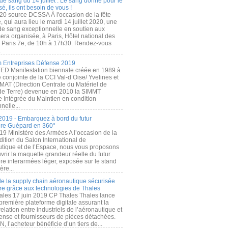
de sang du 14 juillet : Le sang donné pour le
é, ils ont besoin de vous !
20 source DCSSA À l'occasion de la fête
, qui aura lieu le mardi 14 juillet 2020, une
 de sang exceptionnelle en soutien aux
era organisée, à Paris, Hôtel national des
s Paris 7e, de 10h à 17h30. Rendez-vous
.
 Entreprises Défense 2019
FED Manifestation biennale créée en 1989 à
ive conjointe de la CCI Val-d’Oise/ Yvelines et
MAT (Direction Centrale du Matériel de
de Terre) devenue en 2010 la SIMMT
e Intégrée du Maintien en condition
nelle...
2019 - Embarquez à bord du futur
ère Guépard en 360°
19 Ministère des Armées A l’occasion de la
ition du Salon International de
utique et de l’Espace, nous vous proposons
rir la maquette grandeur réelle du futur
ère interarmées léger, exposée sur le stand
ère...
 de la supply chain aéronautique sécurisée
re grâce aux technologies de Thales
ales 17 juin 2019 CP Thales Thales lance
première plateforme digitale assurant la
elation entre industriels de l’aéronautique et
fense et fournisseurs de pièces détachées.
, l’acheteur bénéficie d’un tiers de...