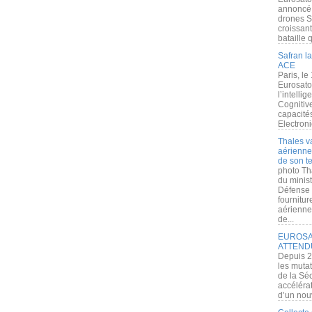
annoncé l
drones S
croissan
bataille q
Safran la
ACE
Paris, le
Eurosato
l’intelli
Cognitive
capacité
Electroni
Thales v
aérienne 
de son te
photo Th
du minist
Défense 
fournitu
aérienne
de...
EUROSAT
ATTEND
Depuis 2
les muta
de la Sé
accélérat
d’un nouv