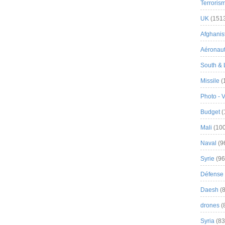
Terroris
UK
(151
Afghanist
Aéronau
South & 
Missile
(
Photo - 
Budget
(
Mali
(100
Naval
(9
Syrie
(96
Défense 
Daesh
(8
drones
(
Syria
(83