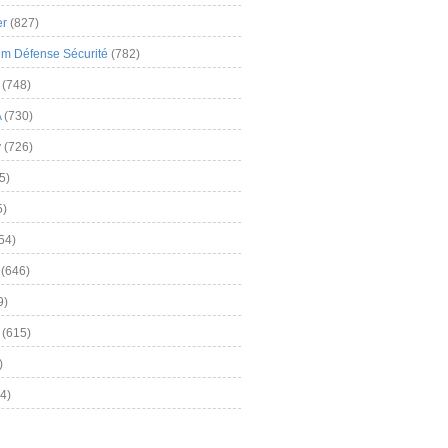
er
(827)
m Défense Sécurité
(782)
(748)
A
(730)
y
(726)
5)
5)
54)
(646)
9)
(615)
)
4)