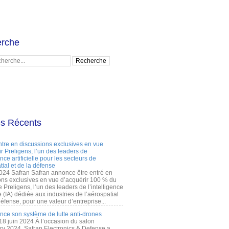
rche
es Récents
ntre en discussions exclusives en vue
r Preligens, l’un des leaders de
gence artificielle pour les secteurs de
tial et de la défense
2024 Safran Safran annonce être entré en
ons exclusives en vue d’acquérir 100 % du
e Preligens, l’un des leaders de l’intelligence
lle (IA) dédiée aux industries de l’aérospatial
défense, pour une valeur d’entreprise...
ance son système de lutte anti-drones
 18 juin 2024 À l’occasion du salon
ry 2024, Safran Electronics & Defense a