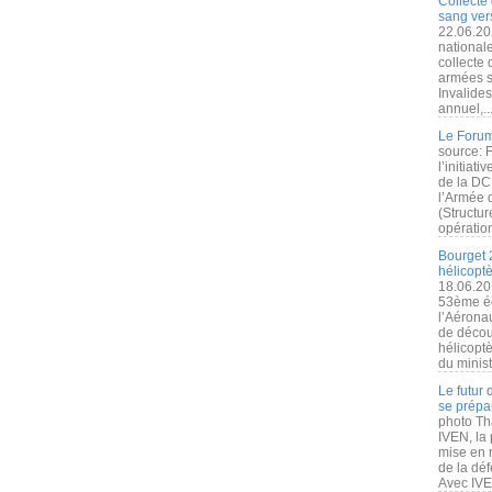
Collecte 
sang vers
22.06.20
nationale
collecte
armées s
Invalide
annuel,..
Le Forum
source: 
l’initiat
de la DC
l’Armée 
(Structur
opération
Bourget 
hélicopt
18.06.20
53ème éd
l’Aérona
de découv
hélicopt
du minist
Le futur
se prépa
photo Th
IVEN, la 
mise en r
de la dé
Avec IVEN