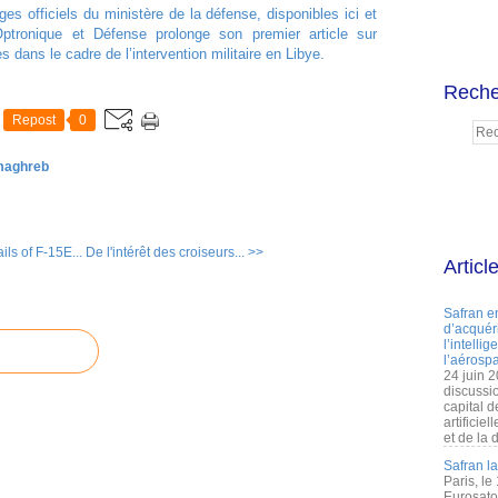
es officiels du ministère de la défense, disponibles ici et
ptronique et Défense prolonge son premier article sur
 dans le cadre de l’intervention militaire en Libye.
Reche
Repost
0
 maghreb
ls of F-15E...
De l'intérêt des croiseurs... >>
Articl
Safran e
d’acquéri
l’intelli
l’aérospa
24 juin 
discussi
capital d
artificie
et de la 
Safran l
Paris, le
Eurosato