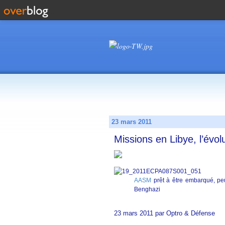
23 mars 2011
Missions en Libye, l’évolu
AASM
prêt à être embarqué, peu
Benghazi
23 mars 2011 par Optro & Défense