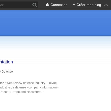
Connexion
+
Créer mon blog
ntation
P Defense
tion
: Web review defence industry - Revue
ndustrie de défense - company information -
France, Europe and elsewhere ...