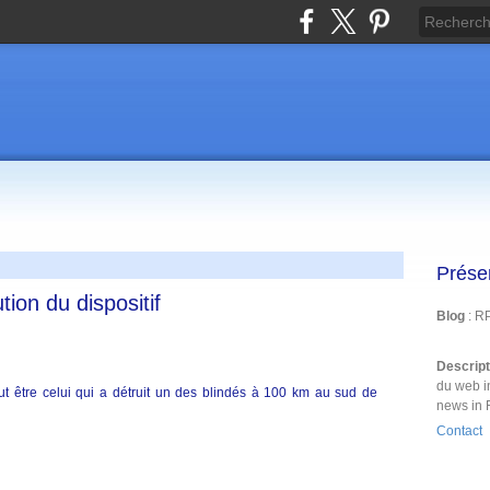
Prése
tion du dispositif
Blog
: R
Descrip
du web i
t être celui qui a détruit un des blindés à 100 km au sud de
news in 
Contact