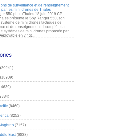
ions de surveillance et de renseignement
 par les mini drones de Thales
er 550 photoThales 18 juin 2019 CP
hales présente le Spy’Ranger 550, son
système de mini drones tactiques de
nce et de renseignement. Il complète la
 systèmes de mini drones proposée par
éployable en vingt...
ories
(20241)
(18989)
14639)
9884)
cific
(8460)
erica
(8252)
 Maghreb
(7157)
iddle East
(6838)