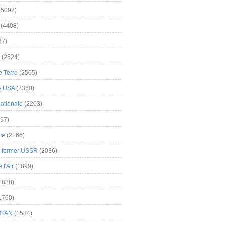
(5092)
(4408)
37)
(2524)
 Terre
(2505)
& USA
(2360)
ationale
(2203)
97)
ce
(2166)
& former USSR
(2036)
l'Air
(1899)
1838)
1760)
OTAN
(1584)