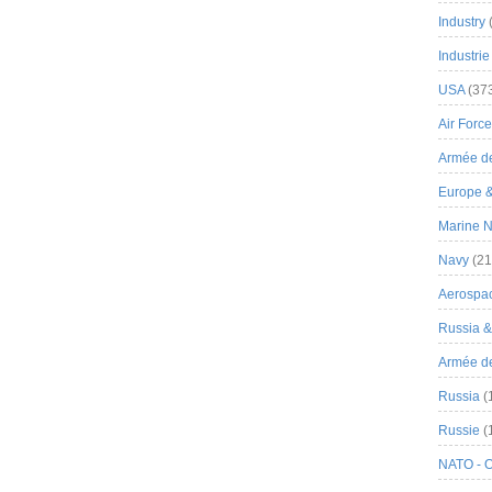
Industry
Industrie
USA
(37
Air Force
Armée de
Europe 
Marine N
Navy
(21
Aerospa
Russia 
Armée de 
Russia
(
Russie
(
NATO - 