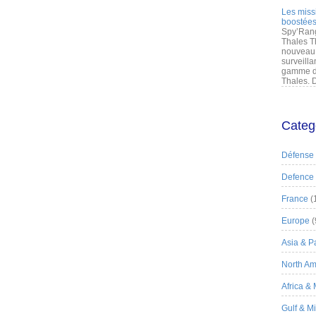
Les miss
boostées
Spy’Rang
Thales T
nouveau 
surveilla
gamme de
Thales. D
Categ
Défense
Defence
France
(
Europe
(
Asia & Pa
North Am
Africa &
Gulf & M