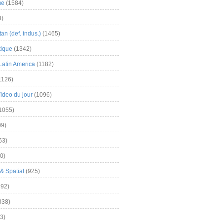
me
(1584)
3)
an (def. indus.)
(1465)
tique
(1342)
Latin America
(1182)
1126)
Video du jour
(1096)
1055)
9)
63)
0)
& Spatial
(925)
92)
838)
3)