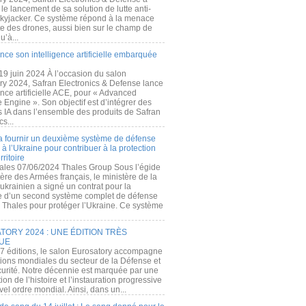
e lancement de sa solution de lutte anti-
kyjacker. Ce système répond à la menace
te des drones, aussi bien sur le champ de
u’à...
nce son intelligence artificielle embarquée
 19 juin 2024 À l’occasion du salon
ry 2024, Safran Electronics & Defense lance
gence artificielle ACE, pour « Advanced
 Engine ». Son objectif est d’intégrer des
s IA dans l’ensemble des produits de Safran
cs...
a fournir un deuxième système de défense
à l’Ukraine pour contribuer à la protection
rritoire
ales 07/06/2024 Thales Group Sous l’égide
ère des Armées français, le ministère de la
ukrainien a signé un contrat pour la
re d’un second système complet de défense
 Thales pour protéger l’Ukraine. Ce système
ORY 2024 : UNE ÉDITION TRÈS
UE
7 éditions, le salon Eurosatory accompagne
tions mondiales du secteur de la Défense et
curité. Notre décennie est marquée par une
ion de l’histoire et l’instauration progressive
el ordre mondial. Ainsi, dans un...