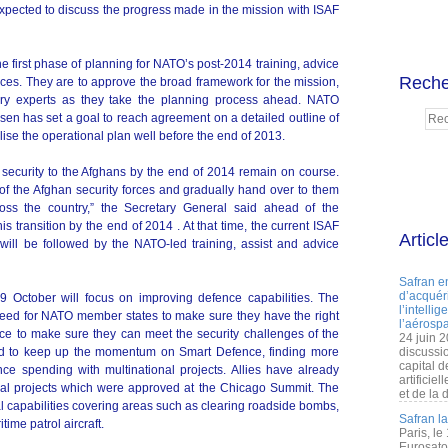
xpected to discuss the progress made in the mission with ISAF
e first phase of planning for NATO’s post-2014 training, advice
Reche
rces. They are to approve the broad framework for the mission,
tary experts as they take the planning process ahead. NATO
n has set a goal to reach agreement on a detailed outline of
alise the operational plan well before the end of 2013.
or security to the Afghans by the end of 2014 remain on course.
y of the Afghan security forces and gradually hand over to them
cross the country,” the Secretary General said ahead of the
his transition by the end of 2014 . At that time, the current ISAF
Articl
will be followed by the NATO-led training, assist and advice
Safran e
d’acquéri
9 October will focus on improving defence capabilities. The
l’intelli
need for NATO member states to make sure they have the right
l’aérospa
lace to make sure they can meet the security challenges of the
24 juin 
ted to keep up the momentum on Smart Defence, finding more
discussi
capital d
ce spending with multinational projects. Allies have already
artificie
ional projects which were approved at the Chicago Summit. The
et de la 
al capabilities covering areas such as clearing roadside bombs,
Safran l
ime patrol aircraft.
Paris, le
Eurosato