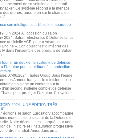
e lancement de sa solution de lutte anti-
kyjacker. Ce système répond à la menace
te des drones, aussi bien sur le champ de
u’à...
nce son intelligence artificielle embarquée
 19 juin 2024 À l’occasion du salon
ry 2024, Safran Electronics & Defense lance
gence artificielle ACE, pour « Advanced
 Engine ». Son objectif est d’intégrer des
s IA dans l’ensemble des produits de Safran
cs...
a fournir un deuxième système de défense
à l’Ukraine pour contribuer à la protection
rritoire
ales 07/06/2024 Thales Group Sous l’égide
ère des Armées français, le ministère de la
ukrainien a signé un contrat pour la
re d’un second système complet de défense
 Thales pour protéger l’Ukraine. Ce système
ORY 2024 : UNE ÉDITION TRÈS
UE
7 éditions, le salon Eurosatory accompagne
tions mondiales du secteur de la Défense et
curité. Notre décennie est marquée par une
ion de l’histoire et l’instauration progressive
el ordre mondial. Ainsi, dans un...