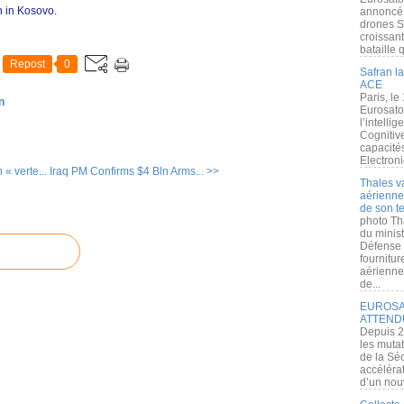
n in Kosovo.
annoncé l
drones S
croissan
bataille q
Repost
0
Safran la
ACE
Paris, le
n
Eurosato
l’intelli
Cognitive
capacité
Electroni
 « verte...
Iraq PM Confirms $4 Bln Arms... >>
Thales v
aérienne 
de son te
photo Th
du minist
Défense 
fournitu
aérienne
de...
EUROSAT
ATTEND
Depuis 2
les muta
de la Sé
accélérat
d’un nouv