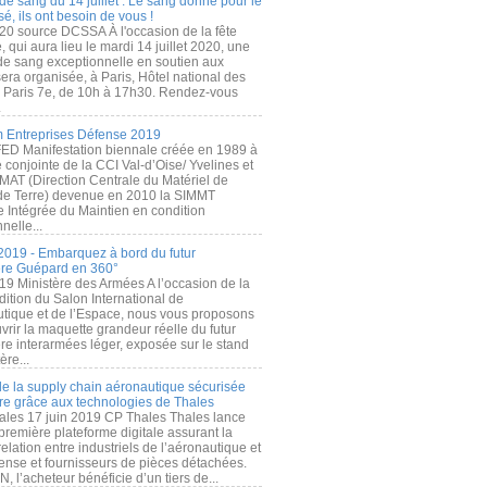
de sang du 14 juillet : Le sang donné pour le
é, ils ont besoin de vous !
20 source DCSSA À l'occasion de la fête
, qui aura lieu le mardi 14 juillet 2020, une
 de sang exceptionnelle en soutien aux
era organisée, à Paris, Hôtel national des
s Paris 7e, de 10h à 17h30. Rendez-vous
.
 Entreprises Défense 2019
FED Manifestation biennale créée en 1989 à
ive conjointe de la CCI Val-d’Oise/ Yvelines et
MAT (Direction Centrale du Matériel de
de Terre) devenue en 2010 la SIMMT
e Intégrée du Maintien en condition
nelle...
2019 - Embarquez à bord du futur
ère Guépard en 360°
19 Ministère des Armées A l’occasion de la
ition du Salon International de
utique et de l’Espace, nous vous proposons
rir la maquette grandeur réelle du futur
ère interarmées léger, exposée sur le stand
ère...
 de la supply chain aéronautique sécurisée
re grâce aux technologies de Thales
ales 17 juin 2019 CP Thales Thales lance
première plateforme digitale assurant la
elation entre industriels de l’aéronautique et
fense et fournisseurs de pièces détachées.
, l’acheteur bénéficie d’un tiers de...