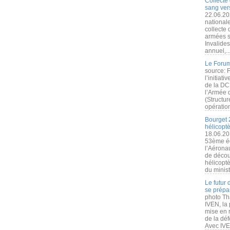
Collecte 
sang vers
22.06.20
nationale
collecte
armées s
Invalide
annuel,..
Le Forum
source: 
l’initiat
de la DC
l’Armée 
(Structur
opération
Bourget 
hélicopt
18.06.20
53ème éd
l’Aérona
de découv
hélicopt
du minist
Le futur
se prépa
photo Th
IVEN, la 
mise en r
de la dé
Avec IVEN