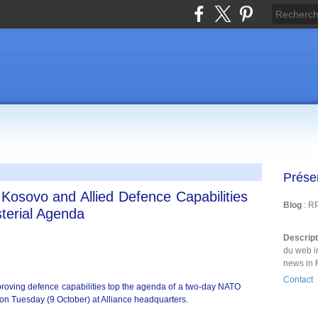
Prése
 Kosovo and Allied Defence Capabilities
Blog
: R
terial Agenda
Descrip
du web i
news in 
Contact
roving defence capabilities top the agenda of a two-day NATO
 on Tuesday (9 October) at Alliance headquarters.