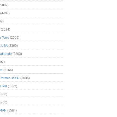
(5092)
(4408)
37)
(2524)
 Terre
(2505)
& USA
(2360)
ationale
(2203)
97)
ce
(2166)
& former USSR
(2036)
l'Air
(1899)
1838)
1760)
OTAN
(1584)