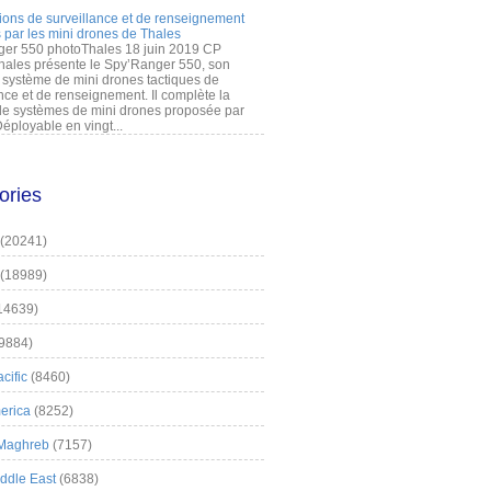
ions de surveillance et de renseignement
 par les mini drones de Thales
er 550 photoThales 18 juin 2019 CP
hales présente le Spy’Ranger 550, son
système de mini drones tactiques de
nce et de renseignement. Il complète la
 systèmes de mini drones proposée par
éployable en vingt...
ories
(20241)
(18989)
14639)
9884)
cific
(8460)
erica
(8252)
 Maghreb
(7157)
iddle East
(6838)