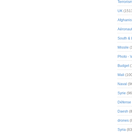
Terroris
UK
(151
Afghanist
Aéronau
South & 
Missile
(
Photo - 
Budget
(
Mali
(100
Naval
(9
Syrie
(96
Défense 
Daesh
(8
drones
(
Syria
(83