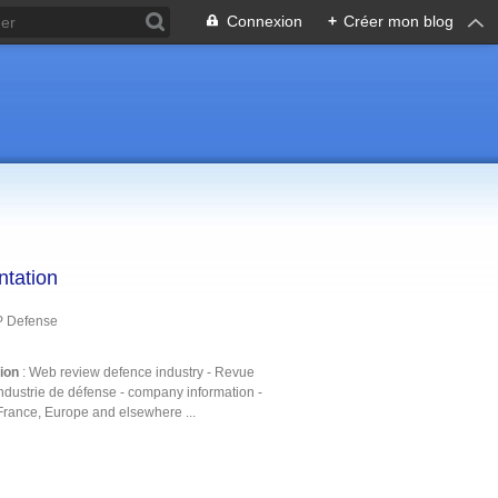
Connexion
+
Créer mon blog
ntation
P Defense
tion
: Web review defence industry - Revue
ndustrie de défense - company information -
France, Europe and elsewhere ...