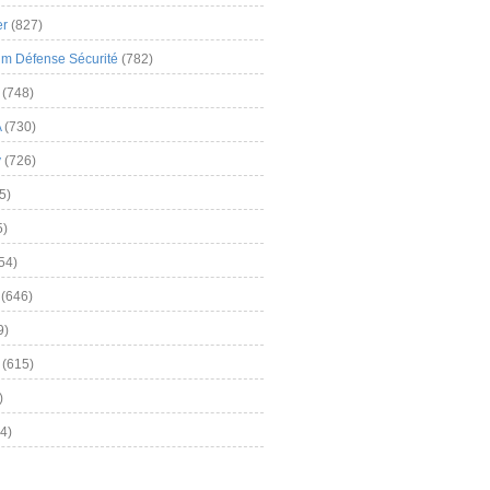
er
(827)
m Défense Sécurité
(782)
(748)
A
(730)
y
(726)
5)
5)
54)
(646)
9)
(615)
)
4)