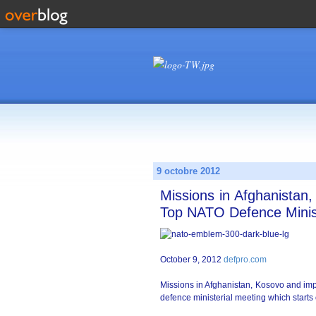
9 octobre 2012
Missions in Afghanistan,
Top NATO Defence Minis
October 9, 2012
defpro.com
Missions in Afghanistan, Kosovo and imp
defence ministerial meeting which starts