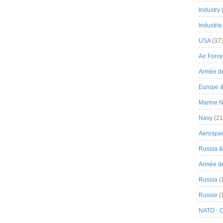
Industry
Industrie
USA
(37
Air Force
Armée de
Europe 
Marine N
Navy
(21
Aerospa
Russia 
Armée de 
Russia
(
Russie
(
NATO - 