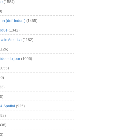
me
(1584)
3)
an (def. indus.)
(1465)
tique
(1342)
Latin America
(1182)
1126)
Video du jour
(1096)
1055)
9)
63)
0)
& Spatial
(925)
92)
838)
3)