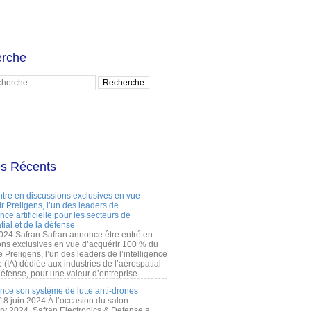
rche
es Récents
ntre en discussions exclusives en vue
r Preligens, l’un des leaders de
gence artificielle pour les secteurs de
tial et de la défense
2024 Safran Safran annonce être entré en
ons exclusives en vue d’acquérir 100 % du
e Preligens, l’un des leaders de l’intelligence
lle (IA) dédiée aux industries de l’aérospatial
défense, pour une valeur d’entreprise...
ance son système de lutte anti-drones
 18 juin 2024 À l’occasion du salon
ry 2024, Safran Electronics & Defense a