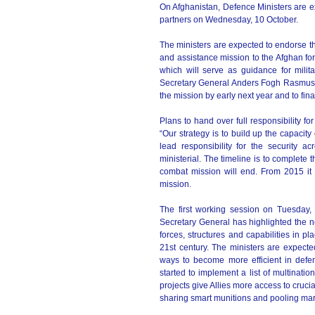
On Afghanistan, Defence Ministers are e
partners on Wednesday, 10 October.
The ministers are expected to endorse th
and assistance mission to the Afghan fo
which will serve as guidance for mili
Secretary General Anders Fogh Rasmusse
the mission by early next year and to fin
Plans to hand over full responsibility f
“Our strategy is to build up the capacit
lead responsibility for the security a
ministerial. The timeline is to complete t
combat mission will end. From 2015 it 
mission.
The first working session on Tuesday, 
Secretary General has highlighted the 
forces, structures and capabilities in p
21st century. The ministers are expec
ways to become more efficient in defen
started to implement a list of multinat
projects give Allies more access to cruci
sharing smart munitions and pooling marit