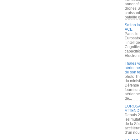
annoncé l
drones S
croissan
bataille q
Safran la
ACE
Paris, le
Eurosato
l’intelli
Cognitive
capacité
Electroni
Thales v
aérienne 
de son te
photo Th
du minist
Défense 
fournitu
aérienne
de...
EUROSAT
ATTEND
Depuis 2
les muta
de la Sé
accélérat
d’un nouv