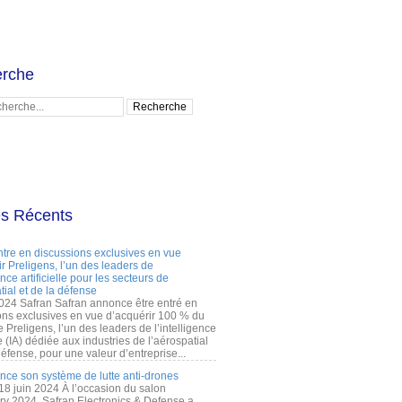
rche
es Récents
ntre en discussions exclusives en vue
r Preligens, l’un des leaders de
gence artificielle pour les secteurs de
tial et de la défense
2024 Safran Safran annonce être entré en
ons exclusives en vue d’acquérir 100 % du
e Preligens, l’un des leaders de l’intelligence
lle (IA) dédiée aux industries de l’aérospatial
défense, pour une valeur d’entreprise...
ance son système de lutte anti-drones
 18 juin 2024 À l’occasion du salon
ry 2024, Safran Electronics & Defense a