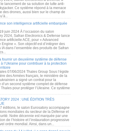
e lancement de sa solution de lutte anti-
kyjacker. Ce système répond à la menace
te des drones, aussi bien sur le champ de
u’à...
nce son intelligence artificielle embarquée
 19 juin 2024 À l’occasion du salon
ry 2024, Safran Electronics & Defense lance
gence artificielle ACE, pour « Advanced
 Engine ». Son objectif est d’intégrer des
s IA dans l’ensemble des produits de Safran
cs...
a fournir un deuxième système de défense
à l’Ukraine pour contribuer à la protection
rritoire
ales 07/06/2024 Thales Group Sous l’égide
ère des Armées français, le ministère de la
ukrainien a signé un contrat pour la
re d’un second système complet de défense
 Thales pour protéger l’Ukraine. Ce système
ORY 2024 : UNE ÉDITION TRÈS
UE
7 éditions, le salon Eurosatory accompagne
tions mondiales du secteur de la Défense et
curité. Notre décennie est marquée par une
ion de l’histoire et l’instauration progressive
el ordre mondial. Ainsi, dans un...