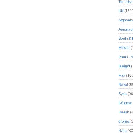
Terroris
UK
(151
Afghanist
Aéronau
South & 
Missile
(
Photo - 
Budget
(
Mali
(100
Naval
(9
Syrie
(96
Défense 
Daesh
(8
drones
(
Syria
(83