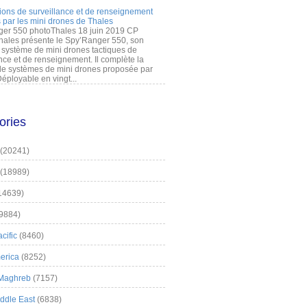
ions de surveillance et de renseignement
 par les mini drones de Thales
er 550 photoThales 18 juin 2019 CP
hales présente le Spy’Ranger 550, son
système de mini drones tactiques de
nce et de renseignement. Il complète la
 systèmes de mini drones proposée par
éployable en vingt...
ories
(20241)
(18989)
14639)
9884)
cific
(8460)
erica
(8252)
 Maghreb
(7157)
iddle East
(6838)