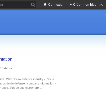
Connexion
+
Créer mon blog
ntation
P Defense
tion
: Web review defence industry - Revue
ndustrie de défense - company information -
France, Europe and elsewhere ...