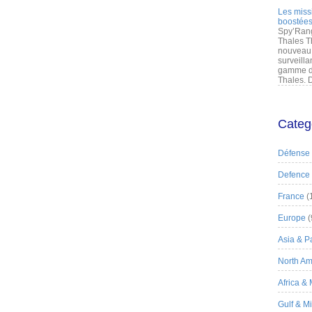
Les miss
boostées
Spy’Rang
Thales T
nouveau 
surveilla
gamme de
Thales. D
Categ
Défense
Defence
France
(
Europe
(
Asia & Pa
North Am
Africa &
Gulf & M