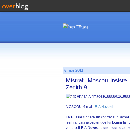
6 mai 2011
Mistral: Moscou insiste
Zenith-9
MOSCOU, 6 mai -
RIA Novosti
La Russie signera un contrat sur l'achat
les Français acceptent de lui fournir la 
vendredi RIA Novosti d'une source au se