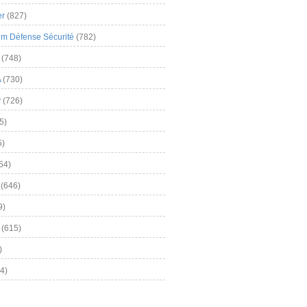
er
(827)
m Défense Sécurité
(782)
(748)
A
(730)
y
(726)
5)
5)
54)
(646)
9)
(615)
)
4)