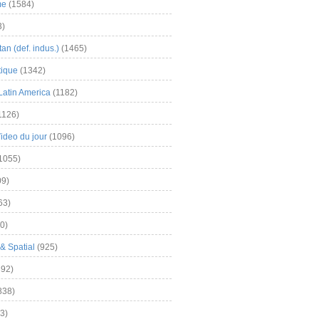
me
(1584)
3)
an (def. indus.)
(1465)
tique
(1342)
Latin America
(1182)
1126)
Video du jour
(1096)
1055)
9)
63)
0)
& Spatial
(925)
92)
838)
3)