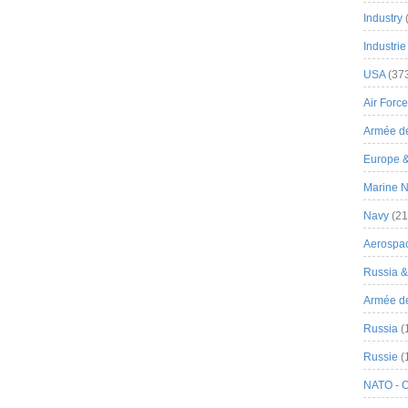
Industry
Industrie
USA
(37
Air Force
Armée de
Europe 
Marine N
Navy
(21
Aerospa
Russia 
Armée de 
Russia
(
Russie
(
NATO - 