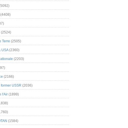
(5092)
(4408)
37)
(2524)
 Terre
(2505)
& USA
(2360)
ationale
(2203)
97)
ce
(2166)
& former USSR
(2036)
l'Air
(1899)
1838)
1760)
OTAN
(1584)