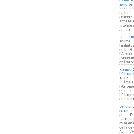
Collecte 
sang vers
22.06.20
nationale
collecte
armées s
Invalide
annuel,..
Le Forum
source: 
l’initiat
de la DC
l’Armée 
(Structur
opération
Bourget 
hélicopt
18.06.20
53ème éd
l’Aérona
de découv
hélicopt
du minist
Le futur
se prépa
photo Th
IVEN, la 
mise en r
de la dé
Avec IVEN