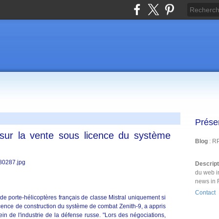
Prése
 sur la vente sous licence du système
Blog
: R
Descrip
du web i
news in 
Contact
 de porte-hélicoptères français de classe Mistral uniquement si
licence de construction du système de combat Zenith-9, a appris
in de l'industrie de la défense russe. "Lors des négociations,