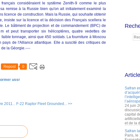
 français considéraient le système Zenith-9 comme le plus
à sa remise à la Russie bien qu'on ait initialement examiné la
ns licence de construction. Mais la Russie, qui souhaite obtenir
 insiste sur la licence et la décision des Français scellera le
Reche
able. Le bâtiment de projection et de commandement (BPC) de
 m et peut transporter six hélicoptères, quatre vedettes de
aible tonnage, ainsi que 450 soldats. La fourniture à Moscou
 pays de l'Alliance atlantique. Elle a suscité des critiques de
de la Géorgie.----
Repost
0
Articl
former ussr
Safran e
d’acquéri
l’intelli
l’aérospa
re 2011...
F-22 Raptor Fleet Grounded... >>
24 juin 
discussi
capital d
artificie
et de la 
Safran l
Paris, le
Eurosato