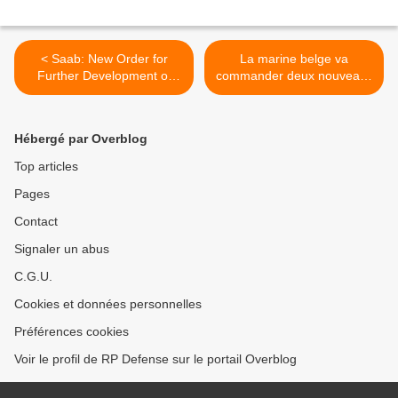
< Saab: New Order for
La marine belge va
Further Development of
commander deux nouveaux
Systems for ATM and
patrouilleurs >
Airbases for the Swedish
Armed Forces
Hébergé par Overblog
Top articles
Pages
Contact
Signaler un abus
C.G.U.
Cookies et données personnelles
Préférences cookies
Voir le profil de RP Defense sur le portail Overblog