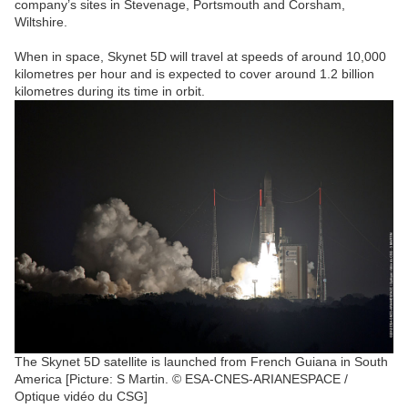
company’s sites in Stevenage, Portsmouth and Corsham,
Wiltshire.
When in space, Skynet 5D will travel at speeds of around 10,000
kilometres per hour and is expected to cover around 1.2 billion
kilometres during its time in orbit.
The Skynet 5D satellite is launched from French Guiana in South
America [Picture: S Martin. © ESA-CNES-ARIANESPACE /
Optique vidéo du CSG]