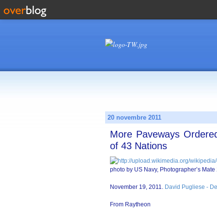
20 novembre 2011
More Paveways Ordered:
of 43 Nations
photo by US Navy, Photographer’s Mate 
November 19, 2011.
David Pugliese - D
From Raytheon