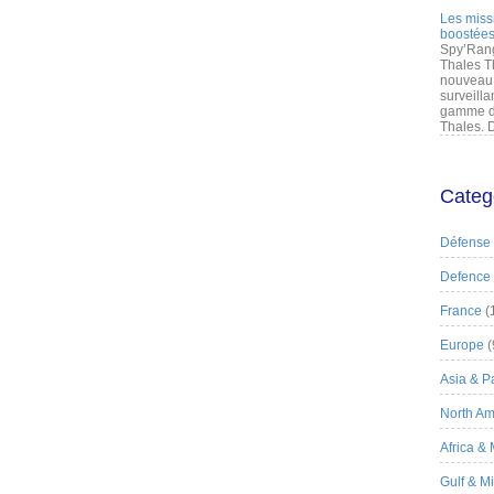
Les miss
boostées
Spy’Rang
Thales T
nouveau 
surveilla
gamme de
Thales. D
Categ
Défense
Defence
France
(
Europe
(
Asia & Pa
North Am
Africa &
Gulf & M