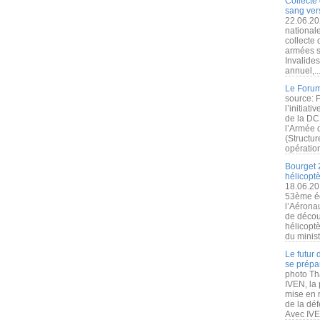
Collecte 
sang vers
22.06.20
nationale
collecte
armées s
Invalide
annuel,..
Le Forum
source: 
l’initiat
de la DC
l’Armée 
(Structur
opération
Bourget 
hélicopt
18.06.20
53ème éd
l’Aérona
de découv
hélicopt
du minist
Le futur
se prépa
photo Th
IVEN, la 
mise en r
de la dé
Avec IVEN