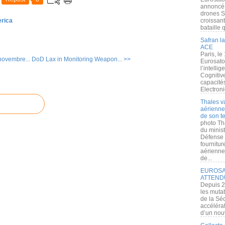
annoncé l
drones S
erica
croissan
bataille q
Safran la
ACE
Paris, le
novembre...
DoD Lax in Monitoring Weapon... >>
Eurosato
l’intelli
Cognitive
capacité
Electroni
Thales v
aérienne 
de son te
photo Th
du minist
Défense 
fournitu
aérienne
de...
EUROSAT
ATTEND
Depuis 2
les muta
de la Sé
accélérat
d’un nouv