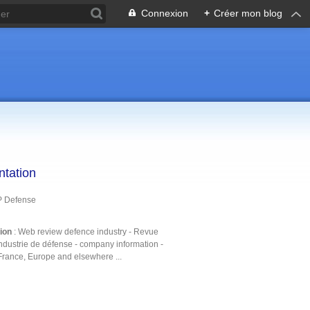
Connexion
+
Créer mon blog
ntation
P Defense
tion
: Web review defence industry - Revue
ndustrie de défense - company information -
France, Europe and elsewhere ...