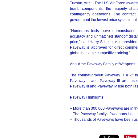
Tucson, Ariz. - The U.S. Air Force award
bomb components, the majority share
contingency operations. The contrac
government the lowest price system that 
“Numerous tests have demonstrated
accuracy and unmatched standoff distanc
price,” said Harry Schulte, vice presid
Paveway is approved for direct commerc
globe the same competitive pricing.”
About the Paveway Family of Weapons
The combat-proven Paveway is a kit th
Paveway II and Paveway III are lase
Paveway III and Paveway IV use both la
Paveway Highlights
– More than 300,000 Paveways are in the
– The Paveway family of weapons is integ
– Thousands of Paveways have been us