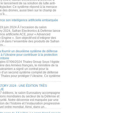
e lancement de sa solution de lutte anti-
kyjacker. Ce système répond à la menace
te des drones, aussi bien sur le champ de
u’à...
nce son intelligence artificielle embarquée
 19 juin 2024 À l’occasion du salon
ry 2024, Safran Electronics & Defense lance
gence artificielle ACE, pour « Advanced
 Engine ». Son objectif est d’intégrer des
s IA dans l’ensemble des produits de Safran
cs...
a fournir un deuxième système de défense
à l’Ukraine pour contribuer à la protection
rritoire
ales 07/06/2024 Thales Group Sous l’égide
ère des Armées français, le ministère de la
ukrainien a signé un contrat pour la
re d’un second système complet de défense
 Thales pour protéger l’Ukraine. Ce système
ORY 2024 : UNE ÉDITION TRÈS
UE
7 éditions, le salon Eurosatory accompagne
tions mondiales du secteur de la Défense et
curité. Notre décennie est marquée par une
ion de l’histoire et l’instauration progressive
el ordre mondial. Ainsi, dans un...