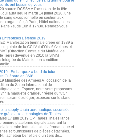
de sang du 14 juillet : Le sang donné pour le
é, ils ont besoin de vous !
20 source DCSSA À l'occasion de la fête
, qui aura lieu le mardi 14 juillet 2020, une
 de sang exceptionnelle en soutien aux
era organisée, à Paris, Hôtel national des
s Paris 7e, de 10h à 17h30. Rendez-vous
.
 Entreprises Défense 2019
FED Manifestation biennale créée en 1989 à
ive conjointe de la CCI Val-d’Oise/ Yvelines et
MAT (Direction Centrale du Matériel de
de Terre) devenue en 2010 la SIMMT
e Intégrée du Maintien en condition
nelle...
2019 - Embarquez à bord du futur
ère Guépard en 360°
19 Ministère des Armées A l’occasion de la
ition du Salon International de
utique et de l’Espace, nous vous proposons
rir la maquette grandeur réelle du futur
ère interarmées léger, exposée sur le stand
ère...
 de la supply chain aéronautique sécurisée
re grâce aux technologies de Thales
ales 17 juin 2019 CP Thales Thales lance
première plateforme digitale assurant la
elation entre industriels de l’aéronautique et
fense et fournisseurs de pièces détachées.
, l’acheteur bénéficie d’un tiers de...