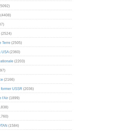
(5092)
(4408)
37)
(2524)
 Terre
(2505)
& USA
(2360)
ationale
(2203)
97)
ce
(2166)
& former USSR
(2036)
l'Air
(1899)
1838)
1760)
OTAN
(1584)