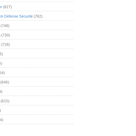
er
(827)
m Défense Sécurité
(782)
(748)
A
(730)
y
(726)
5)
5)
54)
(646)
9)
(615)
)
4)