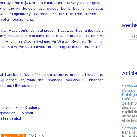
ed Raytheon a $24 million contract for Paveway II laser-guided
 of the Air Force’s laser-guided bomb buy for overseas
t was competitively awarded because Raytheon offered the
met all requirements.
Reche
 that Raytheon’s combat-proven Paveway has unbeatable
e; this contract validates that our weapon also has the best
ent of Raytheon Missile Systems’ Air Warfare Systems. “Because
ial sales, we look forward to offering customers around the
Articl
at transforms “dumb” bombs into precision-guided weapons.
r-guidance kits, while the Enhanced Paveway II, Enhanced
ser- and GPS-guidance.
Safran e
d’acquéri
l’intelli
l’aérospa
24 juin 
 inventory of 43 nations.
discussi
capital d
rated on 25 aircraft.
artificie
ed in combat.
et de la 
Safran l
Paris, le
Repost
0
Eurosato