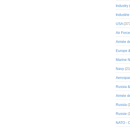
Industry
Industrie
USA
(37
Air Force
Armée de
Europe 
Marine N
Navy
(21
Aerospa
Russia 
Armée de 
Russia
(
Russie
(
NATO - 