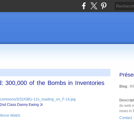
Prése
 300,000 of the Bombs in Inventories
Blog
: R
Descrip
2nd Class Danny Ewing Jr.
du web i
news in 
efence Watch
Contact