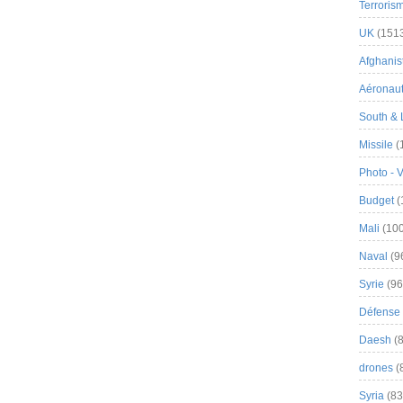
Terroris
UK
(151
Afghanist
Aéronau
South & 
Missile
(
Photo - 
Budget
(
Mali
(100
Naval
(9
Syrie
(96
Défense 
Daesh
(8
drones
(
Syria
(83