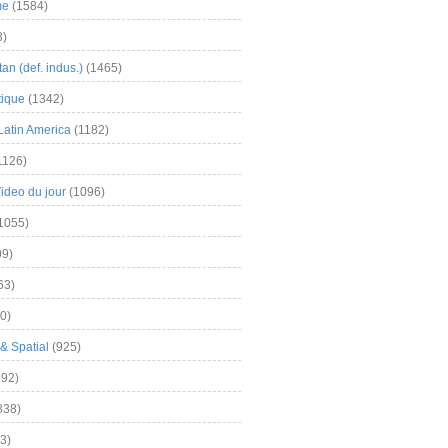
me
(1584)
3)
an (def. indus.)
(1465)
tique
(1342)
Latin America
(1182)
1126)
Video du jour
(1096)
1055)
9)
63)
0)
& Spatial
(925)
92)
838)
3)