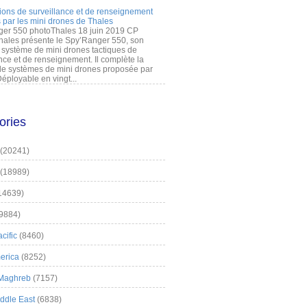
ions de surveillance et de renseignement
 par les mini drones de Thales
er 550 photoThales 18 juin 2019 CP
hales présente le Spy’Ranger 550, son
système de mini drones tactiques de
nce et de renseignement. Il complète la
 systèmes de mini drones proposée par
éployable en vingt...
ories
(20241)
(18989)
14639)
9884)
cific
(8460)
erica
(8252)
 Maghreb
(7157)
iddle East
(6838)