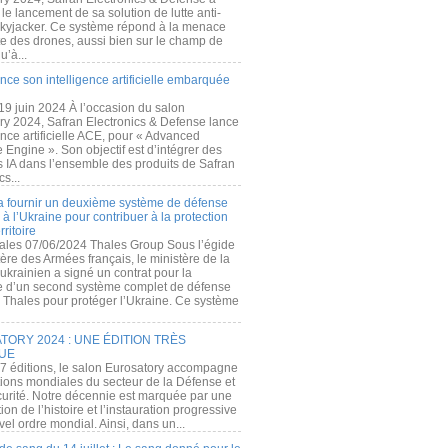
e lancement de sa solution de lutte anti-
kyjacker. Ce système répond à la menace
te des drones, aussi bien sur le champ de
u’à...
nce son intelligence artificielle embarquée
 19 juin 2024 À l’occasion du salon
ry 2024, Safran Electronics & Defense lance
gence artificielle ACE, pour « Advanced
 Engine ». Son objectif est d’intégrer des
s IA dans l’ensemble des produits de Safran
cs...
a fournir un deuxième système de défense
à l’Ukraine pour contribuer à la protection
rritoire
ales 07/06/2024 Thales Group Sous l’égide
ère des Armées français, le ministère de la
ukrainien a signé un contrat pour la
re d’un second système complet de défense
 Thales pour protéger l’Ukraine. Ce système
ORY 2024 : UNE ÉDITION TRÈS
UE
7 éditions, le salon Eurosatory accompagne
tions mondiales du secteur de la Défense et
curité. Notre décennie est marquée par une
ion de l’histoire et l’instauration progressive
el ordre mondial. Ainsi, dans un...