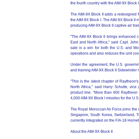
the fourth country with the AIM-9X Block II
The AIM-9X Block II adds a redesigned fuz
the AIM-9X Block I. The AIM-9X Block II m
producing AIM-9X Block II captive air trai
"The AIM-9X Block II brings enhanced ca
East and North Africa," said Capt. John
sale is a win for both the U.S. and Mo
operations and also reduces the unit cost
Under the agreement, the U.S. governme
and training AIM-9X Block II Sidewinder mi
"This is the latest chapter of Raytheon
North Africa," said Harry Schulte, vic
product line. "More than 400 Raytheon
4,000 AIM-9X Block I missiles for the U.S
The Royal Moroccan Air Force joins the a
Singapore, South Korea, Switzerland, 
currently integrated on the F/A-18 Horne
About the AIM-9X Block II