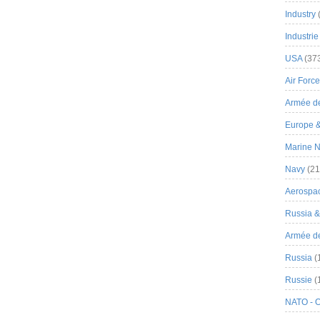
Industry
Industrie
USA
(37
Air Force
Armée de
Europe 
Marine N
Navy
(21
Aerospa
Russia 
Armée de 
Russia
(
Russie
(
NATO - 