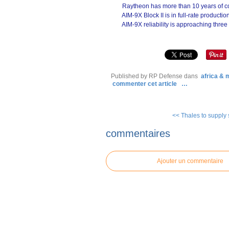
Raytheon has more than 10 years of con
AIM-9X Block II is in full-rate production
AIM-9X reliability is approaching three 
Published by RP Defense
dans
africa &
commenter cet article
…
<< Thales to supply s
commentaires
Ajouter un commentaire