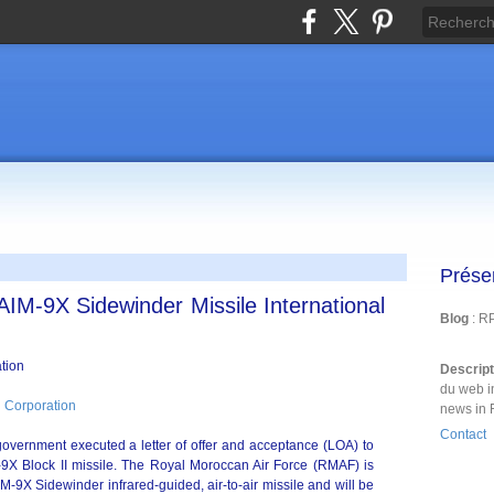
Prése
M-9X Sidewinder Missile International
Blog
: R
Descrip
du web i
 Corporation
news in 
Contact
vernment executed a letter of offer and acceptance (LOA) to
X Block II missile. The Royal Moroccan Air Force (RMAF) is
M-9X Sidewinder infrared-guided, air-to-air missile and will be