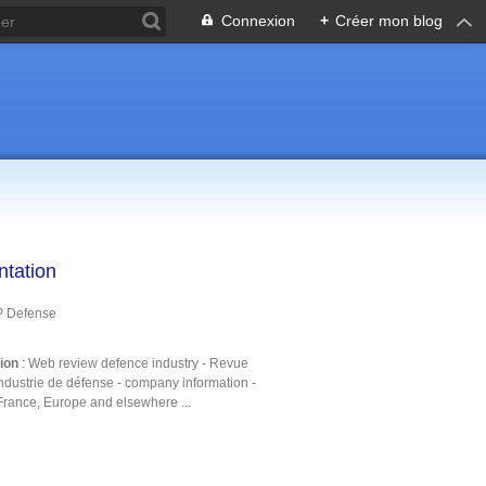
Connexion
+
Créer mon blog
ntation
P Defense
tion
: Web review defence industry - Revue
ndustrie de défense - company information -
France, Europe and elsewhere ...