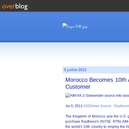
9 juillet 2012
Morocco Becomes 10th AI
Customer
Jul 9, 2012
ASDNews Source : Raytheon
The Kingdom of Morocco and the U.S. go
purchase Raytheon's (NYSE: RTN) AIM-9
the world's 10th country to employ the AI