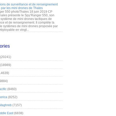
ions de surveillance et de renseignement
 par les mini drones de Thales
er 550 photoThales 18 juin 2019 CP
hales présente le Spy’Ranger 550, son
système de mini drones tactiques de
nce et de renseignement. Il complète la
 systèmes de mini drones proposée par
éployable en vingt...
ories
(20241)
(18989)
14639)
9884)
cific
(8460)
erica
(8252)
 Maghreb
(7157)
iddle East
(6838)