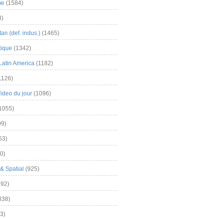
me
(1584)
3)
an (def. indus.)
(1465)
tique
(1342)
Latin America
(1182)
1126)
Video du jour
(1096)
1055)
9)
63)
0)
& Spatial
(925)
92)
838)
3)