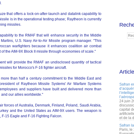
.
e that offers a lock-on-after-launch and datalink capability to
issile is in the operational testing phase; Raytheon is currently
Reche
ning missiles.
pability to the RMAF that will enhance security in the Middle
 Martins, U.S. Navy Air-to-Air Missile program manager. "This
roccan warfighters because it enhances coalition air combat
 of the AIM-9X Block II missile through economies of scale."
nt will provide the RMAF an undisclosed quantity of tactical
ssiles for Morocco's F-16 fighter aircraft.
Articl
's more than half a century commitment to the Middle East and
e president of Raytheon Missile Systems' Air Warfare Systems
Safran e
d’acquéri
 employees and suppliers have built and delivered more than
l’intelli
. and our allies worldwide."
l’aérospa
24 juin 
ir forces of Australia, Denmark, Finland, Poland, Saudi Arabia,
discussi
capital d
Turkey and the United States as AIM-9X users. The weapon is
artificie
t, F-15 Eagle and F-16 Fighting Falcon.
et de la 
Safran l
Paris, le
Eurosato