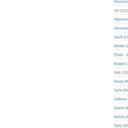
Terroris
UK
(151
Afghanist
Aéronau
South & 
Missile
(
Photo - 
Budget
(
Mali
(100
Naval
(9
Syrie
(96
Défense 
Daesh
(8
drones
(
Syria
(83