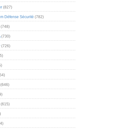
er
(827)
m Défense Sécurité
(782)
(748)
A
(730)
y
(726)
5)
5)
54)
(646)
9)
(615)
)
4)