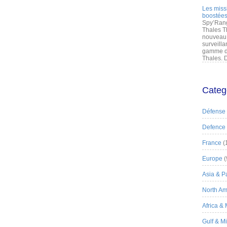
Les miss
boostées
Spy’Rang
Thales T
nouveau 
surveilla
gamme de
Thales. D
Categ
Défense
Defence
France
(
Europe
(
Asia & Pa
North Am
Africa &
Gulf & M