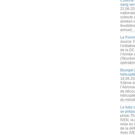
Collecte 
sang vers
22.06.20
nationale
collecte
armées s
Invalide
annuel,..
Le Forum
source: 
l’initiat
de la DC
l’Armée 
(Structur
opération
Bourget 
hélicopt
18.06.20
53ème éd
l’Aérona
de découv
hélicopt
du minist
Le futur
se prépa
photo Th
IVEN, la 
mise en r
de la dé
Avec IVEN