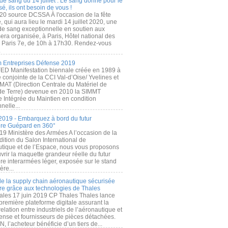
de sang du 14 juillet : Le sang donné pour le
é, ils ont besoin de vous !
20 source DCSSA À l'occasion de la fête
, qui aura lieu le mardi 14 juillet 2020, une
 de sang exceptionnelle en soutien aux
era organisée, à Paris, Hôtel national des
s Paris 7e, de 10h à 17h30. Rendez-vous
.
 Entreprises Défense 2019
FED Manifestation biennale créée en 1989 à
ive conjointe de la CCI Val-d’Oise/ Yvelines et
MAT (Direction Centrale du Matériel de
de Terre) devenue en 2010 la SIMMT
e Intégrée du Maintien en condition
nelle...
2019 - Embarquez à bord du futur
ère Guépard en 360°
19 Ministère des Armées A l’occasion de la
ition du Salon International de
utique et de l’Espace, nous vous proposons
rir la maquette grandeur réelle du futur
ère interarmées léger, exposée sur le stand
ère...
 de la supply chain aéronautique sécurisée
re grâce aux technologies de Thales
ales 17 juin 2019 CP Thales Thales lance
première plateforme digitale assurant la
elation entre industriels de l’aéronautique et
fense et fournisseurs de pièces détachées.
, l’acheteur bénéficie d’un tiers de...