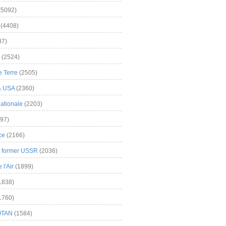
(5092)
(4408)
37)
(2524)
 Terre
(2505)
& USA
(2360)
ationale
(2203)
97)
ce
(2166)
& former USSR
(2036)
l'Air
(1899)
1838)
1760)
OTAN
(1584)