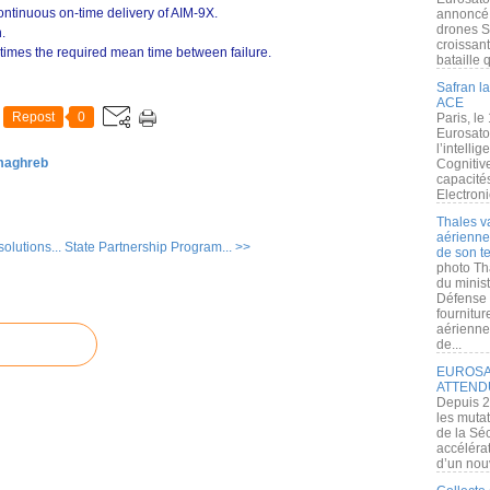
tinuous on-time delivery of AIM-9X.
annoncé l
drones S
.
croissan
times the required mean time between failure.
bataille q
Safran la
ACE
Repost
0
Paris, le
Eurosato
l’intelli
 maghreb
Cognitive
capacité
Electroni
Thales v
aérienne 
olutions...
State Partnership Program... >>
de son te
photo Th
du minist
Défense 
fournitu
aérienne
de...
EUROSAT
ATTEND
Depuis 2
les muta
de la Sé
accélérat
d’un nouv