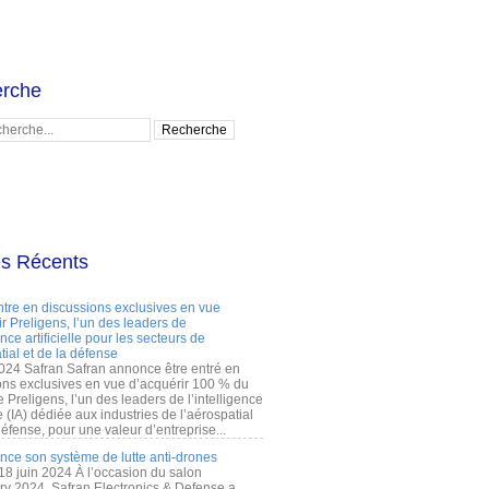
rche
es Récents
ntre en discussions exclusives en vue
r Preligens, l’un des leaders de
gence artificielle pour les secteurs de
tial et de la défense
2024 Safran Safran annonce être entré en
ons exclusives en vue d’acquérir 100 % du
e Preligens, l’un des leaders de l’intelligence
lle (IA) dédiée aux industries de l’aérospatial
défense, pour une valeur d’entreprise...
ance son système de lutte anti-drones
 18 juin 2024 À l’occasion du salon
ry 2024, Safran Electronics & Defense a