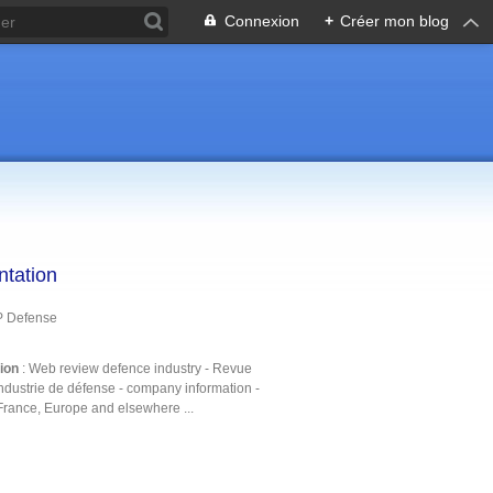
Connexion
+
Créer mon blog
ntation
P Defense
tion
: Web review defence industry - Revue
ndustrie de défense - company information -
France, Europe and elsewhere ...