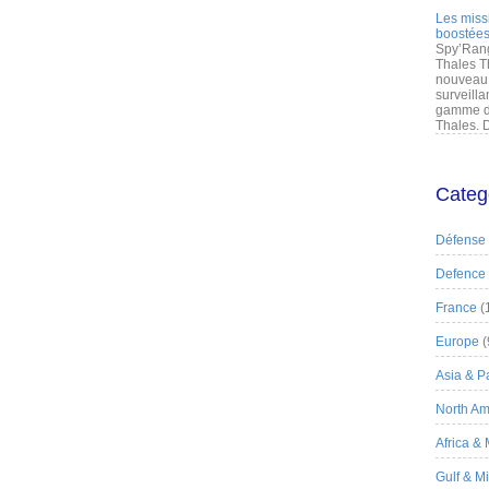
Les miss
boostées
Spy’Rang
Thales T
nouveau 
surveilla
gamme de
Thales. D
Categ
Défense
Defence
France
(
Europe
(
Asia & Pa
North Am
Africa &
Gulf & M