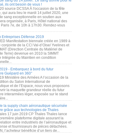
de sang du 14 juillet : Le sang donné pour le
é, ils ont besoin de vous !
20 source DCSSA À l'occasion de la fête
, qui aura lieu le mardi 14 juillet 2020, une
 de sang exceptionnelle en soutien aux
era organisée, à Paris, Hôtel national des
s Paris 7e, de 10h à 17h30. Rendez-vous
.
 Entreprises Défense 2019
FED Manifestation biennale créée en 1989 à
ive conjointe de la CCI Val-d’Oise/ Yvelines et
MAT (Direction Centrale du Matériel de
de Terre) devenue en 2010 la SIMMT
e Intégrée du Maintien en condition
nelle...
2019 - Embarquez à bord du futur
ère Guépard en 360°
19 Ministère des Armées A l’occasion de la
ition du Salon International de
utique et de l’Espace, nous vous proposons
rir la maquette grandeur réelle du futur
ère interarmées léger, exposée sur le stand
ère...
 de la supply chain aéronautique sécurisée
re grâce aux technologies de Thales
ales 17 juin 2019 CP Thales Thales lance
première plateforme digitale assurant la
elation entre industriels de l’aéronautique et
fense et fournisseurs de pièces détachées.
, l’acheteur bénéficie d’un tiers de...