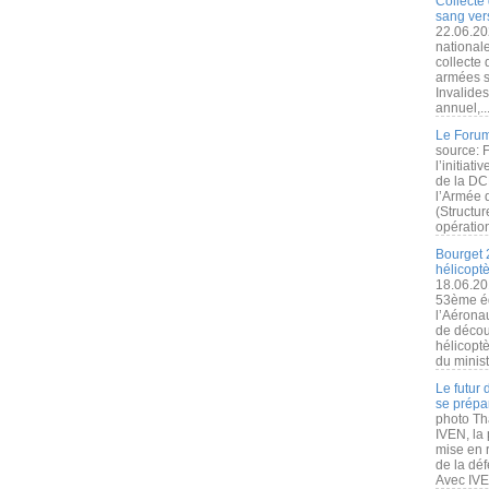
Collecte 
sang vers
22.06.20
nationale
collecte
armées s
Invalide
annuel,..
Le Forum
source: 
l’initiat
de la DC
l’Armée 
(Structur
opération
Bourget 
hélicopt
18.06.20
53ème éd
l’Aérona
de découv
hélicopt
du minist
Le futur
se prépa
photo Th
IVEN, la 
mise en r
de la dé
Avec IVEN