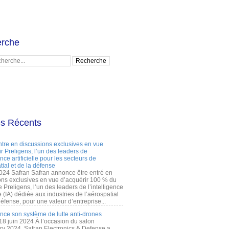
rche
es Récents
ntre en discussions exclusives en vue
r Preligens, l’un des leaders de
gence artificielle pour les secteurs de
tial et de la défense
2024 Safran Safran annonce être entré en
ons exclusives en vue d’acquérir 100 % du
e Preligens, l’un des leaders de l’intelligence
lle (IA) dédiée aux industries de l’aérospatial
défense, pour une valeur d’entreprise...
ance son système de lutte anti-drones
 18 juin 2024 À l’occasion du salon
ry 2024, Safran Electronics & Defense a