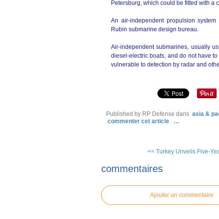
Petersburg, which could be fitted with a 
An air-independent propulsion system i
Rubin submarine design bureau.
Air-independent submarines, usually usi
diesel-electric boats, and do not have t
vulnerable to detection by radar and oth
Published by RP Defense
dans
asia & pac
commenter cet article
…
<< Turkey Unveils Five-Yea
commentaires
Ajouter un commentaire