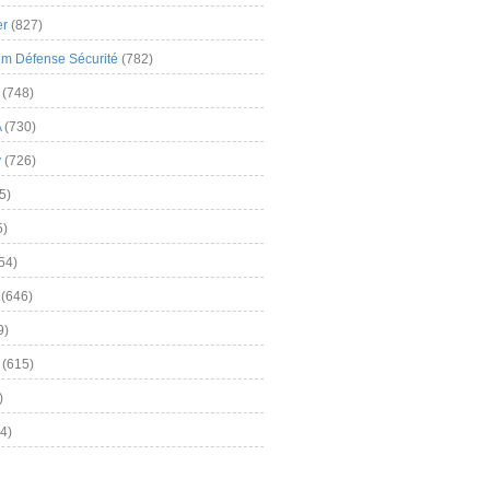
er
(827)
m Défense Sécurité
(782)
(748)
A
(730)
y
(726)
5)
5)
54)
(646)
9)
(615)
)
4)