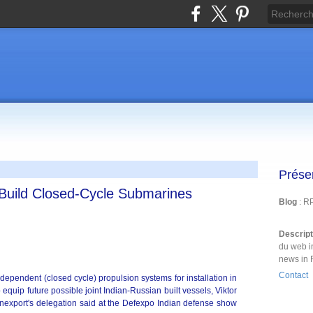
Prése
Build Closed-Cycle Submarines
Blog
: R
Descrip
du web i
news in 
Contact
ndependent (closed cycle) propulsion systems for installation in
quip future possible joint Indian-Russian built vessels, Viktor
export's delegation said at the Defexpo Indian defense show