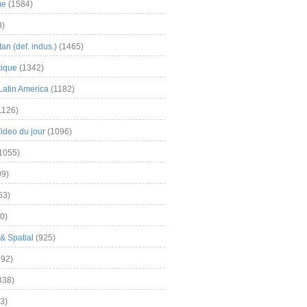
me
(1584)
3)
an (def. indus.)
(1465)
tique
(1342)
Latin America
(1182)
1126)
Video du jour
(1096)
1055)
9)
63)
0)
& Spatial
(925)
92)
838)
3)