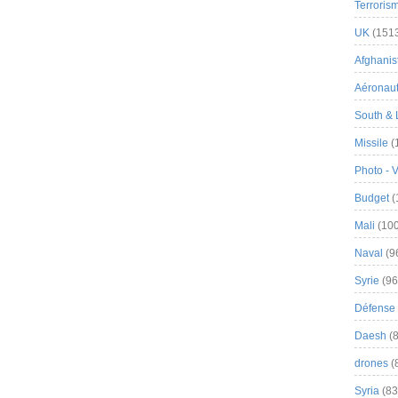
Terroris
UK
(151
Afghanist
Aéronau
South & 
Missile
(
Photo - 
Budget
(
Mali
(100
Naval
(9
Syrie
(96
Défense 
Daesh
(8
drones
(
Syria
(83