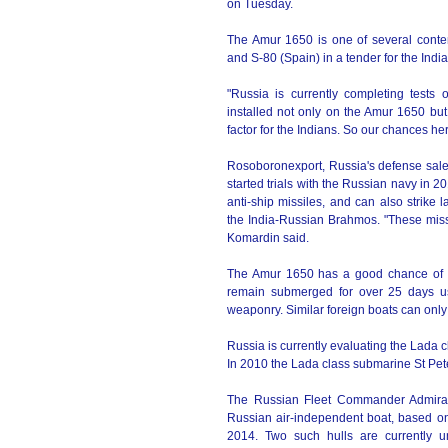
on Tuesday.
The Amur 1650 is one of several conte
and S-80 (Spain) in a tender for the India
"Russia is currently completing tests
installed not only on the Amur 1650 but 
factor for the Indians. So our chances h
Rosoboronexport, Russia's defense sales
started trials with the Russian navy in
anti-ship missiles, and can also strike
the India-Russian Brahmos. "These miss
Komardin said.
The Amur 1650 has a good chance of win
remain submerged for over 25 days usi
weaponry. Similar foreign boats can onl
Russia is currently evaluating the Lada 
In 2010 the Lada class submarine St Pete
The Russian Fleet Commander Admiral V
Russian air-independent boat, based on 
2014. Two such hulls are currently un