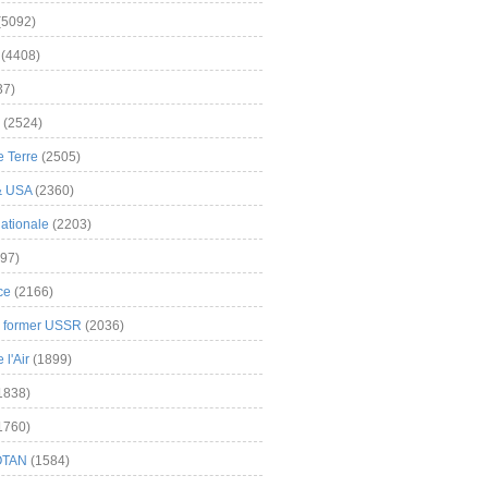
(5092)
(4408)
37)
(2524)
 Terre
(2505)
& USA
(2360)
ationale
(2203)
97)
ce
(2166)
& former USSR
(2036)
l'Air
(1899)
1838)
1760)
OTAN
(1584)