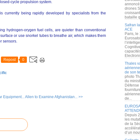
closed-cycle propulsion system.
annoncé l
drones S
croissan
s currently being rapidly developed by specialists from the
bataille q
Safran la
ACE
ng hydrogen-orygen fuel cells, are quieter than conventional
Paris, le
o surface or use snorkel tubes to breathe air, which makes them
Eurosato
er sensors.
l’intelli
Cognitive
capacité
Electroni
Repost
0
Thales v
aérienne 
de son te
ific
photo Th
du minist
Défense 
fournitu
aérienne
r Equipment...
Allen to Examine Afghanistan... >>
de...
EUROSAT
ATTEND
Depuis 2
les muta
de la Sé
accélérat
d’un nouv