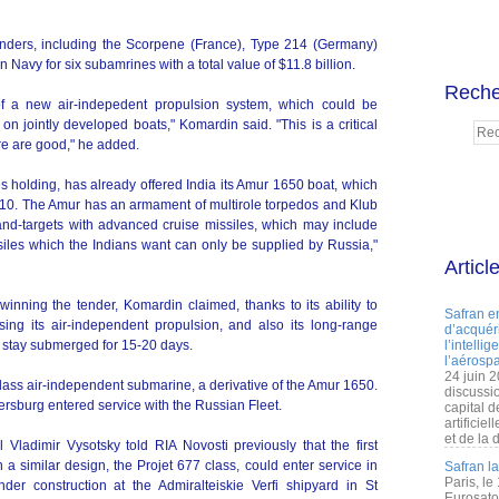
nders, including the Scorpene (France), Type 214 (Germany)
n Navy for six subamrines with a total value of $11.8 billion.
Reche
 of a new air-indepedent propulsion system, which could be
on jointly developed boats," Komardin said. "This is a critical
ere are good," he added.
 holding, has already offered India its Amur 1650 boat, which
 2010. The Amur has an armament of multirole torpedos and Klub
 land-targets with advanced cruise missiles, which may include
iles which the Indians want can only be supplied by Russia,"
Articl
ning the tender, Komardin claimed, thanks to its ability to
Safran e
ng its air-independent propulsion, and also its long-range
d’acquéri
y stay submerged for 15-20 days.
l’intelli
l’aérospa
24 juin 
class air-independent submarine, a derivative of the Amur 1650.
discussi
rsburg entered service with the Russian Fleet.
capital d
artificie
et de la 
ladimir Vysotsky told RIA Novosti previously that the first
a similar design, the Projet 677 class, could enter service in
Safran l
Paris, le
der construction at the Admiralteiskie Verfi shipyard in St
Eurosato