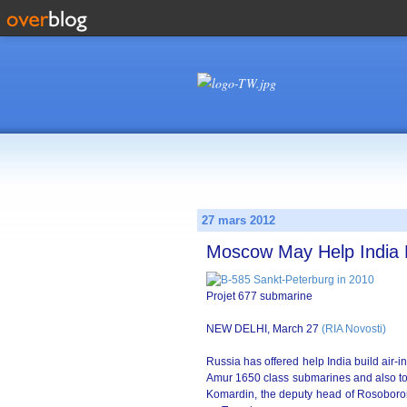
27 mars 2012
Moscow May Help India 
Projet 677 submarine
NEW DELHI, March 27
(RIA Novosti)
Russia has offered help India build air-i
Amur 1650 class submarines and also to e
Komardin, the deputy head of Rosoboron