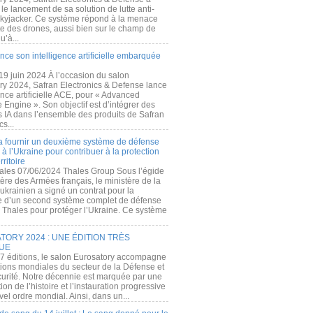
e lancement de sa solution de lutte anti-
kyjacker. Ce système répond à la menace
te des drones, aussi bien sur le champ de
u’à...
nce son intelligence artificielle embarquée
 19 juin 2024 À l’occasion du salon
ry 2024, Safran Electronics & Defense lance
gence artificielle ACE, pour « Advanced
 Engine ». Son objectif est d’intégrer des
s IA dans l’ensemble des produits de Safran
cs...
a fournir un deuxième système de défense
à l’Ukraine pour contribuer à la protection
rritoire
ales 07/06/2024 Thales Group Sous l’égide
ère des Armées français, le ministère de la
ukrainien a signé un contrat pour la
re d’un second système complet de défense
 Thales pour protéger l’Ukraine. Ce système
ORY 2024 : UNE ÉDITION TRÈS
UE
7 éditions, le salon Eurosatory accompagne
tions mondiales du secteur de la Défense et
curité. Notre décennie est marquée par une
ion de l’histoire et l’instauration progressive
el ordre mondial. Ainsi, dans un...