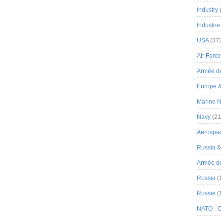
Industry
Industrie
USA
(37
Air Force
Armée de
Europe 
Marine N
Navy
(21
Aerospa
Russia 
Armée de 
Russia
(
Russie
(
NATO - 