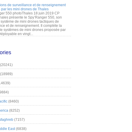
ions de surveillance et de renseignement
 par les mini drones de Thales
er 550 photoThales 18 juin 2019 CP
hales présente le Spy’Ranger 550, son
système de mini drones tactiques de
nce et de renseignement. Il complète la
 systèmes de mini drones proposée par
éployable en vingt...
ories
(20241)
(18989)
14639)
9884)
cific
(8460)
erica
(8252)
 Maghreb
(7157)
iddle East
(6838)