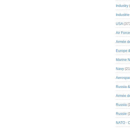
Industry
Industrie
USA
(37
Air Force
Armée de
Europe 
Marine N
Navy
(21
Aerospa
Russia 
Armée de 
Russia
(
Russie
(
NATO - 