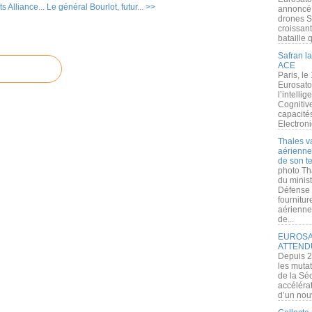
s Alliance...
Le général Bourlot, futur... >>
annoncé l
drones S
croissan
bataille q
Safran la
ACE
Paris, le
Eurosato
l’intelli
Cognitive
capacité
Electroni
Thales v
aérienne 
de son te
photo Th
du minist
Défense 
fournitu
aérienne
de...
EUROSAT
ATTEND
Depuis 2
les muta
de la Sé
accélérat
d’un nouv