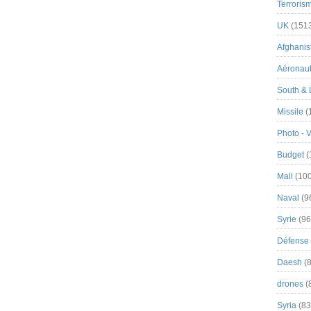
Terroris
UK
(151
Afghanist
Aéronau
South & 
Missile
(
Photo - 
Budget
(
Mali
(100
Naval
(9
Syrie
(96
Défense 
Daesh
(8
drones
(
Syria
(83