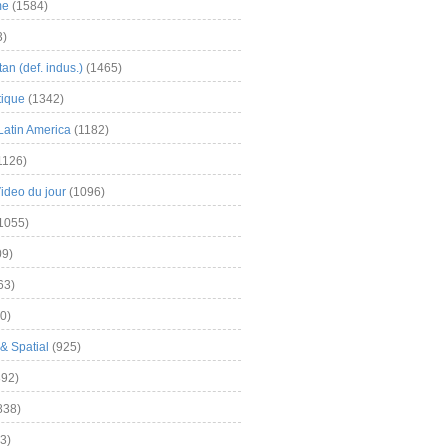
me
(1584)
3)
an (def. indus.)
(1465)
tique
(1342)
Latin America
(1182)
1126)
Video du jour
(1096)
1055)
9)
63)
0)
& Spatial
(925)
92)
838)
3)