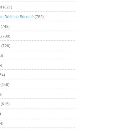
er
(827)
m Défense Sécurité
(782)
(748)
A
(730)
y
(726)
5)
5)
54)
(646)
9)
(615)
)
4)