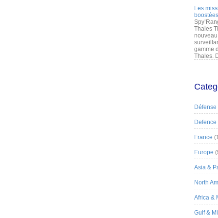
Les miss
boostées
Spy’Rang
Thales T
nouveau 
surveilla
gamme de
Thales. D
Categ
Défense
Defence
France
(
Europe
(
Asia & Pa
North Am
Africa &
Gulf & M