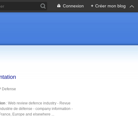
Connexion
+
Créer mon blog
ntation
P Defense
tion
: Web review defence industry - Revue
ndustrie de défense - company information -
France, Europe and elsewhere ...