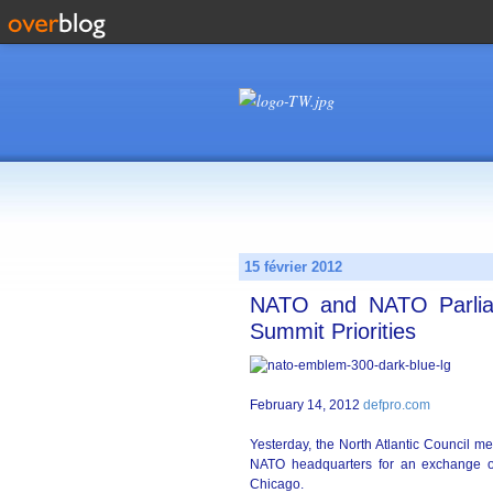
15 février 2012
NATO and NATO Parlia
Summit Priorities
February 14, 2012
defpro.com
Yesterday, the North Atlantic Council m
NATO headquarters for an exchange of
Chicago.