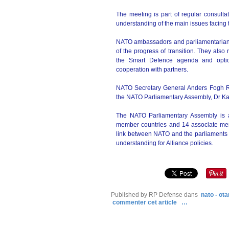
The meeting is part of regular consul
understanding of the main issues facing t
NATO ambassadors and parliamentarians d
of the progress of transition. They als
the Smart Defence agenda and option
cooperation with partners.
NATO Secretary General Anders Fogh Ra
the NATO Parliamentary Assembly, Dr Ka
The NATO Parliamentary Assembly is an
member countries and 14 associate me
link between NATO and the parliaments o
understanding for Alliance policies.
Published by RP Defense
dans
nato - ota
commenter cet article
…