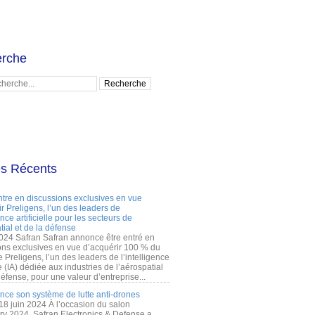
rche
es Récents
ntre en discussions exclusives en vue
r Preligens, l’un des leaders de
gence artificielle pour les secteurs de
tial et de la défense
2024 Safran Safran annonce être entré en
ons exclusives en vue d’acquérir 100 % du
e Preligens, l’un des leaders de l’intelligence
lle (IA) dédiée aux industries de l’aérospatial
défense, pour une valeur d’entreprise...
ance son système de lutte anti-drones
 18 juin 2024 À l’occasion du salon
ry 2024, Safran Electronics & Defense a