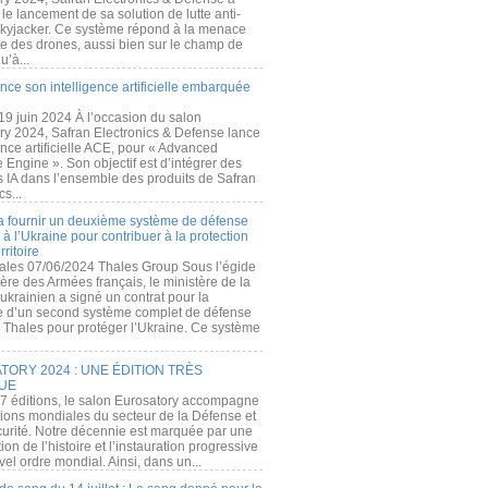
e lancement de sa solution de lutte anti-
kyjacker. Ce système répond à la menace
te des drones, aussi bien sur le champ de
u’à...
nce son intelligence artificielle embarquée
 19 juin 2024 À l’occasion du salon
ry 2024, Safran Electronics & Defense lance
gence artificielle ACE, pour « Advanced
 Engine ». Son objectif est d’intégrer des
s IA dans l’ensemble des produits de Safran
cs...
a fournir un deuxième système de défense
à l’Ukraine pour contribuer à la protection
rritoire
ales 07/06/2024 Thales Group Sous l’égide
ère des Armées français, le ministère de la
ukrainien a signé un contrat pour la
re d’un second système complet de défense
 Thales pour protéger l’Ukraine. Ce système
ORY 2024 : UNE ÉDITION TRÈS
UE
7 éditions, le salon Eurosatory accompagne
tions mondiales du secteur de la Défense et
curité. Notre décennie est marquée par une
ion de l’histoire et l’instauration progressive
el ordre mondial. Ainsi, dans un...