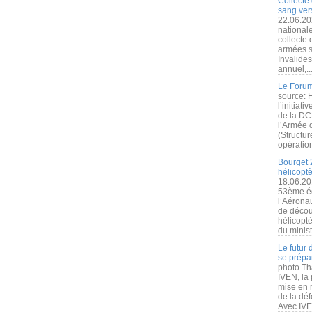
Collecte 
sang vers
22.06.20
nationale
collecte
armées s
Invalide
annuel,..
Le Forum
source: 
l’initiat
de la DC
l’Armée 
(Structur
opération
Bourget 
hélicopt
18.06.20
53ème éd
l’Aérona
de découv
hélicopt
du minist
Le futur
se prépa
photo Th
IVEN, la 
mise en r
de la dé
Avec IVEN