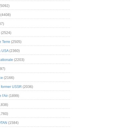
(5092)
(4408)
37)
(2524)
 Terre
(2505)
& USA
(2360)
ationale
(2203)
97)
ce
(2166)
& former USSR
(2036)
l'Air
(1899)
1838)
1760)
OTAN
(1584)