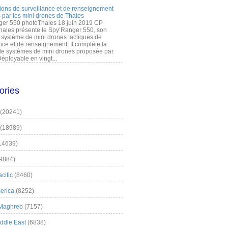
ions de surveillance et de renseignement
 par les mini drones de Thales
er 550 photoThales 18 juin 2019 CP
hales présente le Spy’Ranger 550, son
système de mini drones tactiques de
nce et de renseignement. Il complète la
 systèmes de mini drones proposée par
éployable en vingt...
ories
(20241)
(18989)
14639)
9884)
cific
(8460)
erica
(8252)
 Maghreb
(7157)
iddle East
(6838)