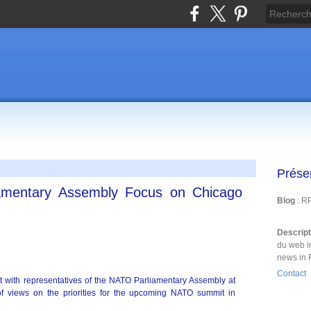
Prése
mentary Assembly Focus on Chicago
Blog
: R
Descrip
du web i
news in 
Contact
et with representatives of the NATO Parliamentary Assembly at
 views on the priorities for the upcoming NATO summit in