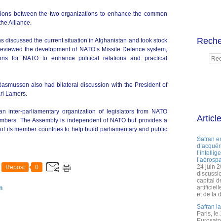
tations between the two organizations to enhance the common
he Alliance.
Reche
iscussed the current situation in Afghanistan and took stock
o reviewed the development of NATO’s Missile Defence system,
s for NATO to enhance political relations and practical
smussen also had bilateral discussion with the President of
rl Lamers.
 inter-parliamentary organization of legislators from NATO
Articl
mbers. The Assembly is independent of NATO but provides a
f its member countries to help build parliamentary and public
Safran e
d’acquéri
l’intelli
l’aérospa
24 juin 
Repost
0
discussi
capital d
artificie
n
et de la 
Safran l
Paris, le
Eurosato