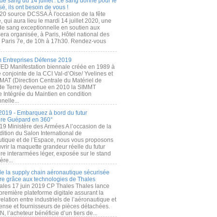
de sang du 14 juillet : Le sang donné pour le
é, ils ont besoin de vous !
20 source DCSSA À l'occasion de la fête
, qui aura lieu le mardi 14 juillet 2020, une
 de sang exceptionnelle en soutien aux
era organisée, à Paris, Hôtel national des
s Paris 7e, de 10h à 17h30. Rendez-vous
.
 Entreprises Défense 2019
FED Manifestation biennale créée en 1989 à
ive conjointe de la CCI Val-d’Oise/ Yvelines et
MAT (Direction Centrale du Matériel de
de Terre) devenue en 2010 la SIMMT
e Intégrée du Maintien en condition
nelle...
2019 - Embarquez à bord du futur
ère Guépard en 360°
19 Ministère des Armées A l’occasion de la
ition du Salon International de
utique et de l’Espace, nous vous proposons
rir la maquette grandeur réelle du futur
ère interarmées léger, exposée sur le stand
ère...
 de la supply chain aéronautique sécurisée
re grâce aux technologies de Thales
ales 17 juin 2019 CP Thales Thales lance
première plateforme digitale assurant la
elation entre industriels de l’aéronautique et
fense et fournisseurs de pièces détachées.
, l’acheteur bénéficie d’un tiers de...