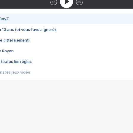
 DayZ
 a 13 ans (et vous l'avez ignoré)
e (littéralement)
im Rayan
 toutes les règles
s les jeux vidéo
us choquant de Rockstar ? - Le scandale BULLY
e plus moche de Steam
du RÊVE tourne au CAUCHEMAR
pendant 8 heures
it… à tort