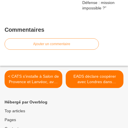
Commentaires
Ajouter un commentaire
< CATS s'installe à Salon de
EADS déclare coopérer
Provence et Lanvéoc, avec
avec Londres dans
des Cirrus SR20 et SR22
l'enquête sur sa filiale
saoudienne >
Hébergé par Overblog
Top articles
Pages