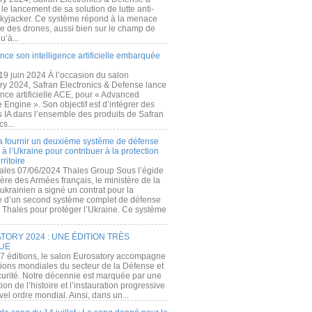
e lancement de sa solution de lutte anti-
kyjacker. Ce système répond à la menace
te des drones, aussi bien sur le champ de
u’à...
nce son intelligence artificielle embarquée
 19 juin 2024 À l’occasion du salon
ry 2024, Safran Electronics & Defense lance
gence artificielle ACE, pour « Advanced
 Engine ». Son objectif est d’intégrer des
s IA dans l’ensemble des produits de Safran
cs...
a fournir un deuxième système de défense
à l’Ukraine pour contribuer à la protection
rritoire
ales 07/06/2024 Thales Group Sous l’égide
ère des Armées français, le ministère de la
ukrainien a signé un contrat pour la
re d’un second système complet de défense
 Thales pour protéger l’Ukraine. Ce système
ORY 2024 : UNE ÉDITION TRÈS
UE
7 éditions, le salon Eurosatory accompagne
tions mondiales du secteur de la Défense et
curité. Notre décennie est marquée par une
ion de l’histoire et l’instauration progressive
el ordre mondial. Ainsi, dans un...