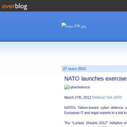
27 mars 2012
NATO launches exercise 
March 27th, 2012
Defence Talk (AFP)
NATO's Tallinn-based cyber defence 
European IT and legal experts in a bid t
The "Locked Shields 2012" initiative i