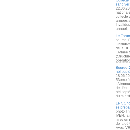
Collecte 
sang vers
22.06.20
nationale
collecte
armées s
Invalide
annuel,..
Le Forum
source: 
l’initiat
de la DC
l’Armée 
(Structur
opération
Bourget 
hélicopt
18.06.20
53ème éd
l’Aérona
de découv
hélicopt
du minist
Le futur
se prépa
photo Th
IVEN, la 
mise en r
de la dé
Avec IVEN