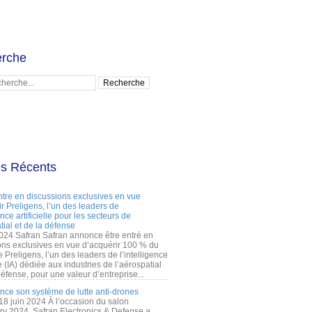
rche
es Récents
ntre en discussions exclusives en vue
r Preligens, l’un des leaders de
gence artificielle pour les secteurs de
tial et de la défense
2024 Safran Safran annonce être entré en
ons exclusives en vue d’acquérir 100 % du
e Preligens, l’un des leaders de l’intelligence
lle (IA) dédiée aux industries de l’aérospatial
défense, pour une valeur d’entreprise...
ance son système de lutte anti-drones
 18 juin 2024 À l’occasion du salon
ry 2024, Safran Electronics & Defense a