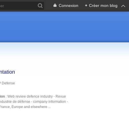
Connexion
+
Créer mon blog
ntation
P Defense
tion
: Web review defence industry - Revue
ndustrie de défense - company information -
France, Europe and elsewhere ...