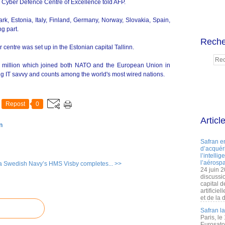
yber Defence Centre of Excellence told AFP.
rk, Estonia, Italy, Finland, Germany, Norway, Slovakia, Spain,
g part.
Reche
centre was set up in the Estonian capital Tallinn.
1.3 million which joined both NATO and the European Union in
ng IT savvy and counts among the world's most wired nations.
Repost
0
Articl
n
Safran e
d’acquéri
l’intelli
l’aérospa
a
Swedish Navy’s HMS Visby completes... >>
24 juin 
discussi
capital d
artificie
et de la 
Safran l
Paris, le
Eurosato