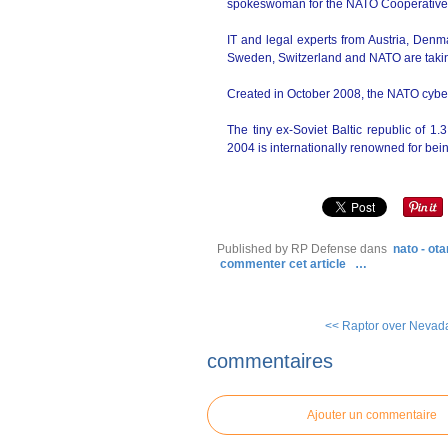
spokeswoman for the NATO Cooperative C
IT and legal experts from Austria, Denma
Sweden, Switzerland and NATO are takin
Created in October 2008, the NATO cyber 
The tiny ex-Soviet Baltic republic of 
2004 is internationally renowned for bei
Published by RP Defense
dans
nato - ota
commenter cet article
…
<< Raptor over Nevad
commentaires
Ajouter un commentaire