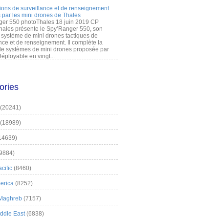
ions de surveillance et de renseignement
 par les mini drones de Thales
er 550 photoThales 18 juin 2019 CP
hales présente le Spy’Ranger 550, son
système de mini drones tactiques de
nce et de renseignement. Il complète la
 systèmes de mini drones proposée par
éployable en vingt...
ories
(20241)
(18989)
14639)
9884)
cific
(8460)
erica
(8252)
 Maghreb
(7157)
iddle East
(6838)