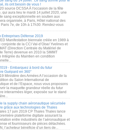
de sang du 14 juillet : Le sang donné pour le
é, ils ont besoin de vous !
20 source DCSSA À l'occasion de la fête
, qui aura lieu le mardi 14 juillet 2020, une
 de sang exceptionnelle en soutien aux
era organisée, à Paris, Hôtel national des
s Paris 7e, de 10h à 17h30. Rendez-vous
.
 Entreprises Défense 2019
FED Manifestation biennale créée en 1989 à
ive conjointe de la CCI Val-d’Oise/ Yvelines et
MAT (Direction Centrale du Matériel de
de Terre) devenue en 2010 la SIMMT
e Intégrée du Maintien en condition
nelle...
2019 - Embarquez à bord du futur
ère Guépard en 360°
19 Ministère des Armées A l’occasion de la
ition du Salon International de
utique et de l’Espace, nous vous proposons
rir la maquette grandeur réelle du futur
ère interarmées léger, exposée sur le stand
ère...
 de la supply chain aéronautique sécurisée
re grâce aux technologies de Thales
ales 17 juin 2019 CP Thales Thales lance
première plateforme digitale assurant la
elation entre industriels de l’aéronautique et
fense et fournisseurs de pièces détachées.
, l’acheteur bénéficie d’un tiers de...