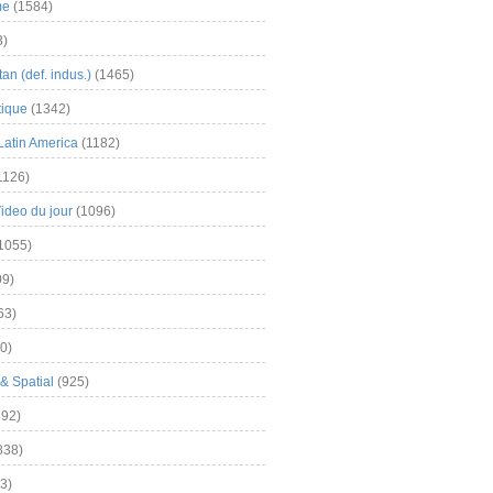
me
(1584)
3)
an (def. indus.)
(1465)
tique
(1342)
Latin America
(1182)
1126)
Video du jour
(1096)
1055)
9)
63)
0)
& Spatial
(925)
92)
838)
3)