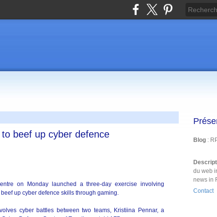
Prése
to beef up cyber defence
Blog
: R
Descrip
du web i
news in 
centre on Monday launched a three-day exercise involving
Contact
o beef up cyber defence skills through gaming.
nvolves cyber battles between two teams, Kristiina Pennar, a