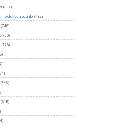
er
(827)
m Défense Sécurité
(782)
(748)
A
(730)
y
(726)
5)
5)
54)
(646)
9)
(615)
)
4)