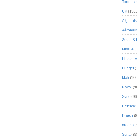
Terroris
UK
(151
Afghanist
Aéronau
South & 
Missile
(
Photo - 
Budget
(
Mali
(100
Naval
(9
Syrie
(96
Défense 
Daesh
(8
drones
(
Syria
(83