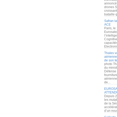
annoncé l
drones S
croissan
bataille q
Safran la
ACE
Paris, le
Eurosato
l’intelli
Cognitive
capacité
Electroni
Thales v
aérienne 
de son te
photo Th
du minist
Défense 
fournitu
aérienne
de...
EUROSAT
ATTEND
Depuis 2
les muta
de la Sé
accélérat
d’un nouv