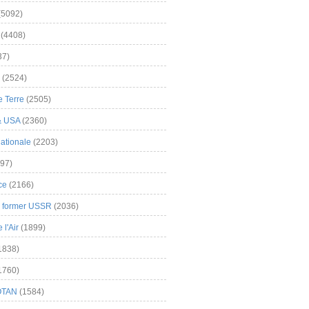
(5092)
(4408)
37)
(2524)
 Terre
(2505)
& USA
(2360)
ationale
(2203)
97)
ce
(2166)
& former USSR
(2036)
l'Air
(1899)
1838)
1760)
OTAN
(1584)