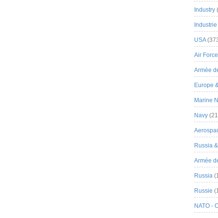
Industry
Industrie
USA
(37
Air Force
Armée de
Europe 
Marine N
Navy
(21
Aerospa
Russia 
Armée de 
Russia
(
Russie
(
NATO - 