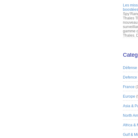
Les miss
boostées
Spy’Rang
Thales T
nouveau 
surveilla
gamme de
Thales. D
Categ
Défense
Defence
France
(
Europe
(
Asia & Pa
North Am
Africa &
Gulf & M