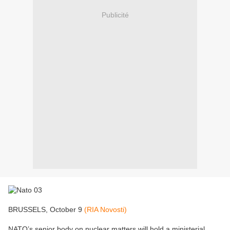
Publicité
BRUSSELS, October 9
(RIA Novosti)
NATO’s senior body on nuclear matters will hold a ministerial