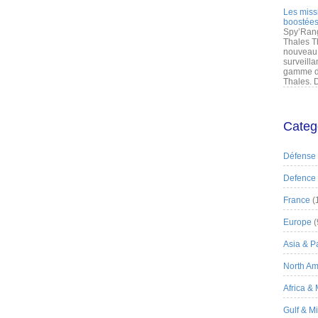
Les miss
boostées
Spy’Rang
Thales T
nouveau 
surveilla
gamme de
Thales. D
Categ
Défense
Defence
France
(
Europe
(
Asia & Pa
North Am
Africa &
Gulf & M