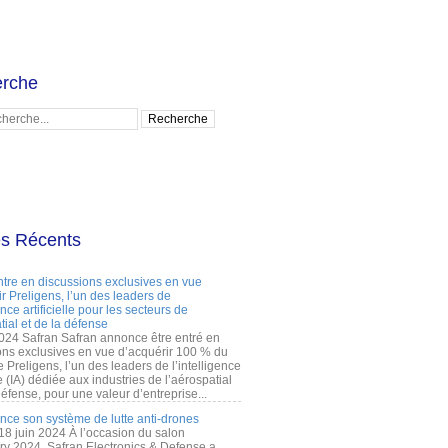
rche
es Récents
ntre en discussions exclusives en vue
r Preligens, l’un des leaders de
gence artificielle pour les secteurs de
tial et de la défense
2024 Safran Safran annonce être entré en
ons exclusives en vue d’acquérir 100 % du
e Preligens, l’un des leaders de l’intelligence
lle (IA) dédiée aux industries de l’aérospatial
défense, pour une valeur d’entreprise...
ance son système de lutte anti-drones
 18 juin 2024 À l’occasion du salon
ry 2024, Safran Electronics & Defense a