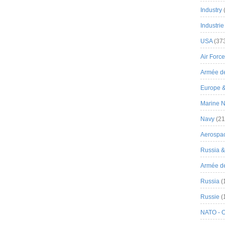
Industry
Industrie
USA
(37
Air Force
Armée de
Europe 
Marine N
Navy
(21
Aerospa
Russia 
Armée de 
Russia
(
Russie
(
NATO - 