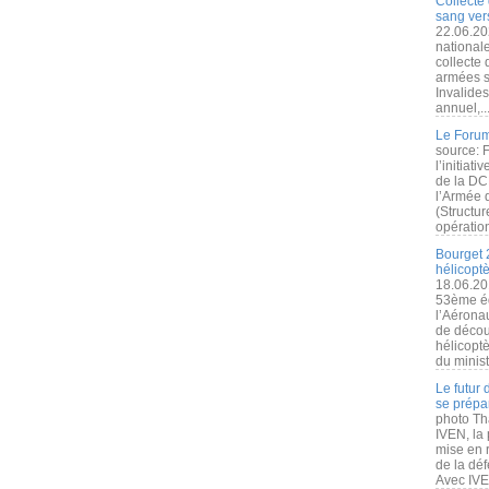
Collecte 
sang vers
22.06.20
nationale
collecte
armées s
Invalide
annuel,..
Le Forum
source: 
l’initiat
de la DC
l’Armée 
(Structur
opération
Bourget 
hélicopt
18.06.20
53ème éd
l’Aérona
de découv
hélicopt
du minist
Le futur
se prépa
photo Th
IVEN, la 
mise en r
de la dé
Avec IVEN