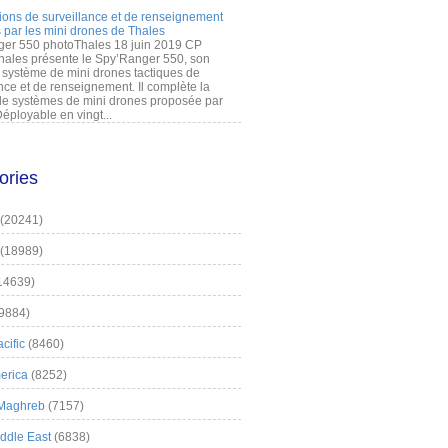
ions de surveillance et de renseignement
 par les mini drones de Thales
er 550 photoThales 18 juin 2019 CP
hales présente le Spy’Ranger 550, son
système de mini drones tactiques de
nce et de renseignement. Il complète la
 systèmes de mini drones proposée par
éployable en vingt...
ories
(20241)
(18989)
14639)
9884)
cific
(8460)
erica
(8252)
 Maghreb
(7157)
iddle East
(6838)