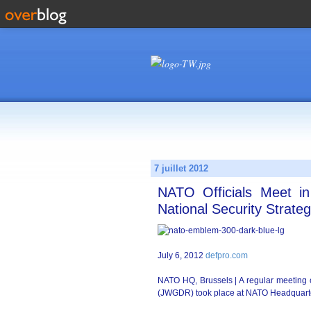
7 juillet 2012
NATO Officials Meet in
National Security Strateg
July 6, 2012
defpro.com
NATO HQ, Brussels | A regular meeting
(JWGDR) took place at NATO Headquart