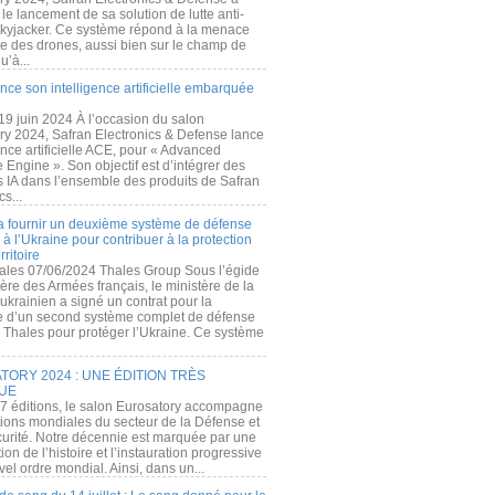
e lancement de sa solution de lutte anti-
kyjacker. Ce système répond à la menace
te des drones, aussi bien sur le champ de
u’à...
nce son intelligence artificielle embarquée
 19 juin 2024 À l’occasion du salon
ry 2024, Safran Electronics & Defense lance
gence artificielle ACE, pour « Advanced
 Engine ». Son objectif est d’intégrer des
s IA dans l’ensemble des produits de Safran
cs...
a fournir un deuxième système de défense
à l’Ukraine pour contribuer à la protection
rritoire
ales 07/06/2024 Thales Group Sous l’égide
ère des Armées français, le ministère de la
ukrainien a signé un contrat pour la
re d’un second système complet de défense
 Thales pour protéger l’Ukraine. Ce système
ORY 2024 : UNE ÉDITION TRÈS
UE
7 éditions, le salon Eurosatory accompagne
tions mondiales du secteur de la Défense et
curité. Notre décennie est marquée par une
ion de l’histoire et l’instauration progressive
el ordre mondial. Ainsi, dans un...