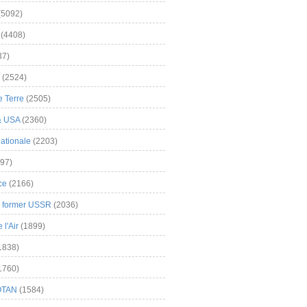
(5092)
(4408)
37)
(2524)
 Terre
(2505)
& USA
(2360)
ationale
(2203)
97)
ce
(2166)
& former USSR
(2036)
l'Air
(1899)
1838)
1760)
OTAN
(1584)