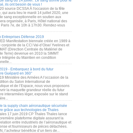
de sang du 14 juillet : Le sang donné pour le
é, ils ont besoin de vous !
20 source DCSSA À l'occasion de la fête
, qui aura lieu le mardi 14 juillet 2020, une
 de sang exceptionnelle en soutien aux
era organisée, à Paris, Hôtel national des
s Paris 7e, de 10h à 17h30. Rendez-vous
.
 Entreprises Défense 2019
FED Manifestation biennale créée en 1989 à
ive conjointe de la CCI Val-d’Oise/ Yvelines et
MAT (Direction Centrale du Matériel de
de Terre) devenue en 2010 la SIMMT
e Intégrée du Maintien en condition
nelle...
2019 - Embarquez à bord du futur
ère Guépard en 360°
19 Ministère des Armées A l’occasion de la
ition du Salon International de
utique et de l’Espace, nous vous proposons
rir la maquette grandeur réelle du futur
ère interarmées léger, exposée sur le stand
ère...
 de la supply chain aéronautique sécurisée
re grâce aux technologies de Thales
ales 17 juin 2019 CP Thales Thales lance
première plateforme digitale assurant la
elation entre industriels de l’aéronautique et
fense et fournisseurs de pièces détachées.
, l’acheteur bénéficie d’un tiers de...