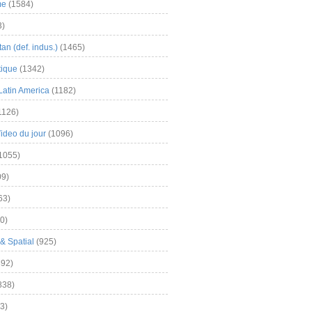
me
(1584)
3)
an (def. indus.)
(1465)
tique
(1342)
Latin America
(1182)
1126)
Video du jour
(1096)
1055)
9)
63)
0)
& Spatial
(925)
92)
838)
3)