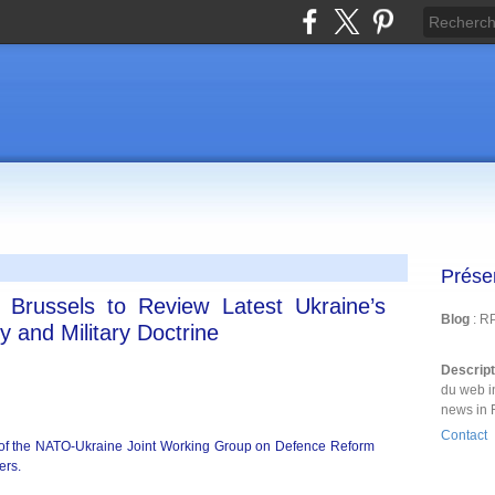
Prése
 Brussels to Review Latest Ukraine’s
Blog
: R
y and Military Doctrine
Descrip
du web i
news in 
Contact
 of the NATO-Ukraine Joint Working Group on Defence Reform
ers.