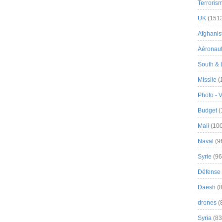
Terroris
UK
(151
Afghanist
Aéronau
South & 
Missile
(
Photo - 
Budget
(
Mali
(100
Naval
(9
Syrie
(96
Défense 
Daesh
(8
drones
(
Syria
(83