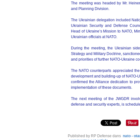
The meeting was headed by Mr. Heiner 
and Planning Division.
The Ukrainian delegation included Nationa
Ukrainian Security and Defense Counc
Head of Ukraine’s Mission to NATO, Mini
Ukrainian officials at NATO.
During the meeting, the Ukrainian side 
Strategy and Military Doctrine, sanctione
and priorities of further NATO-Ukraine c
The NATO counterparts appreciated the p
development and building-up of NATO-Ukr
confirmed the Alliance dedication to pro
implementation of these documents.
The next meeting of the JWGDR involvi
defense and security experts, is schedul
Published by RP Defense
dans
nato - ota