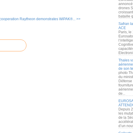
annoncé l
drones S
croissan
bataille q
cooperation
Raytheon demonstrates WiPAK®... >>
Safran la
ACE
Paris, le
Eurosato
l’intelli
Cognitive
capacité
Electroni
Thales v
aérienne 
de son te
photo Th
du minist
Défense 
fournitu
aérienne
de...
EUROSAT
ATTEND
Depuis 2
les muta
de la Sé
accélérat
d’un nouv