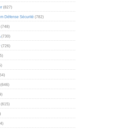
er
(827)
m Défense Sécurité
(782)
(748)
A
(730)
y
(726)
5)
5)
54)
(646)
9)
(615)
)
4)