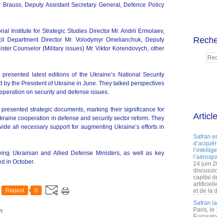
Brauss, Deputy Assistant Secretary General, Defence Policy
l Institute for Strategic Studies Director Mr. Andrii Ermolaev,
Reche
il Department Director Mr. Volodymyr Omelianchuk, Deputy
ster Counselor (Military issues) Mr. Viktor Korendovych, other
presented latest editions of the Ukraine’s National Security
d by the President of Ukraine in June. They talked perspectives
ooperation on security and defense issues.
resented strategic documents, marking their significance for
Articl
aine cooperation in defense and security sector reform. They
vide all necessary support for augmenting Ukraine’s efforts in
Safran e
d’acquéri
l’intelli
ng Ukrainian and Allied Defense Ministers, as well as key
l’aérospa
ed in October.
24 juin 
discussi
capital d
artificie
Repost
0
et de la 
Safran l
Paris, le
n
Eurosato