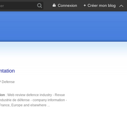
Connexion
+
Créer mon blog
ntation
P Defense
tion
: Web review defence industry - Revue
ndustrie de défense - company information -
France, Europe and elsewhere ...