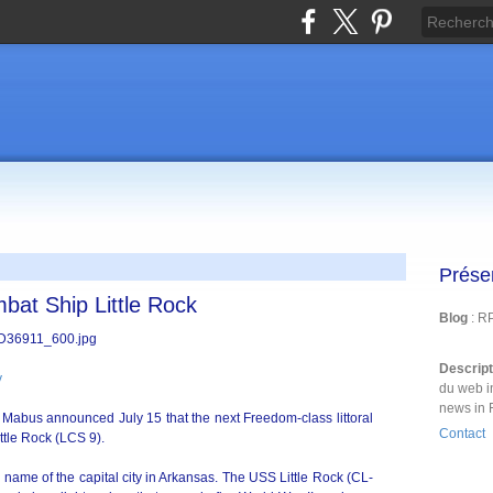
Prése
bat Ship Little Rock
Blog
: R
Descrip
y
du web i
news in 
Mabus announced July 15 that the next Freedom-class littoral
Contact
tle Rock (LCS 9).
e name of the capital city in Arkansas. The USS Little Rock (CL-