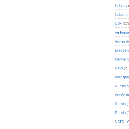
Industry
Industrie
USA
(37
Air Force
Armée de
Europe 
Marine N
Navy
(21
Aerospa
Russia 
Armée de 
Russia
(
Russie
(
NATO - 