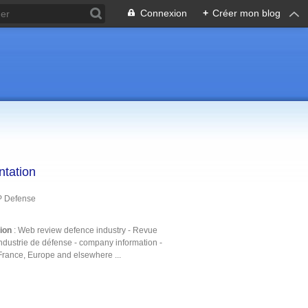
Connexion
+
Créer mon blog
ntation
P Defense
tion
: Web review defence industry - Revue
ndustrie de défense - company information -
France, Europe and elsewhere ...