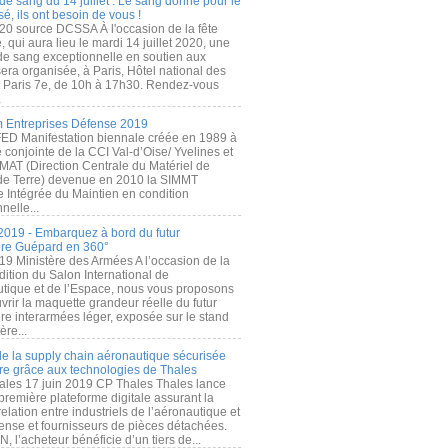
de sang du 14 juillet : Le sang donné pour le
é, ils ont besoin de vous !
20 source DCSSA À l'occasion de la fête
, qui aura lieu le mardi 14 juillet 2020, une
 de sang exceptionnelle en soutien aux
era organisée, à Paris, Hôtel national des
s Paris 7e, de 10h à 17h30. Rendez-vous
.
 Entreprises Défense 2019
FED Manifestation biennale créée en 1989 à
ive conjointe de la CCI Val-d’Oise/ Yvelines et
MAT (Direction Centrale du Matériel de
de Terre) devenue en 2010 la SIMMT
e Intégrée du Maintien en condition
nelle...
2019 - Embarquez à bord du futur
ère Guépard en 360°
19 Ministère des Armées A l’occasion de la
ition du Salon International de
utique et de l’Espace, nous vous proposons
rir la maquette grandeur réelle du futur
ère interarmées léger, exposée sur le stand
ère...
 de la supply chain aéronautique sécurisée
re grâce aux technologies de Thales
ales 17 juin 2019 CP Thales Thales lance
première plateforme digitale assurant la
elation entre industriels de l’aéronautique et
fense et fournisseurs de pièces détachées.
, l’acheteur bénéficie d’un tiers de...