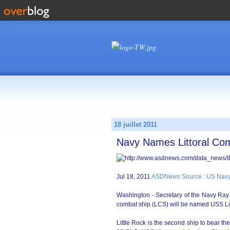
18 juillet 2011
Navy Names Littoral Com
Jul 18, 2011
ASDNews Source : US Nav
Washington - Secretary of the Navy Ray 
combat ship (LCS) will be named USS Lit
Little Rock is the second ship to bear th