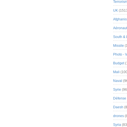
Terroris
UK
(151
Afghanist
Aéronau
South & 
Missile
(
Photo - 
Budget
(
Mali
(100
Naval
(9
Syrie
(96
Défense 
Daesh
(8
drones
(
Syria
(83