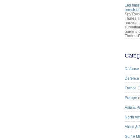
Les miss
boostées
Spy’Rang
Thales T
nouveau 
surveilla
gamme de
Thales. D
Categ
Défense
Defence
France
(
Europe
(
Asia & Pa
North Am
Africa &
Gulf & M