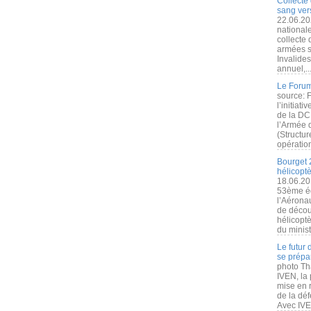
Collecte 
sang vers
22.06.20
nationale
collecte
armées s
Invalide
annuel,..
Le Forum
source: 
l’initiat
de la DC
l’Armée 
(Structur
opération
Bourget 
hélicopt
18.06.20
53ème éd
l’Aérona
de découv
hélicopt
du minist
Le futur
se prépa
photo Th
IVEN, la 
mise en r
de la dé
Avec IVEN