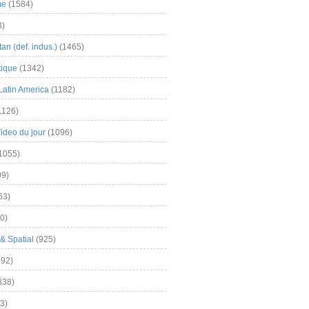
me
(1584)
3)
an (def. indus.)
(1465)
tique
(1342)
Latin America
(1182)
1126)
Video du jour
(1096)
1055)
9)
63)
0)
& Spatial
(925)
92)
838)
3)