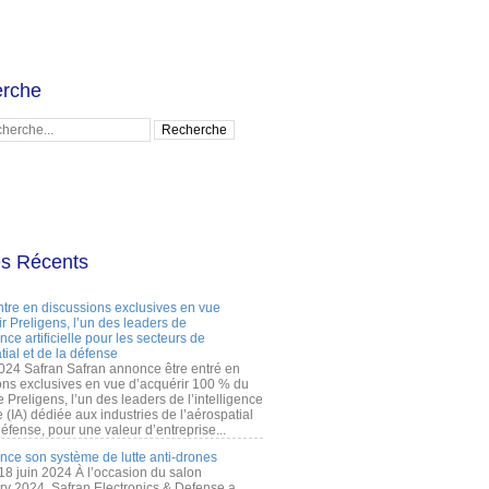
rche
es Récents
ntre en discussions exclusives en vue
r Preligens, l’un des leaders de
gence artificielle pour les secteurs de
tial et de la défense
2024 Safran Safran annonce être entré en
ons exclusives en vue d’acquérir 100 % du
e Preligens, l’un des leaders de l’intelligence
lle (IA) dédiée aux industries de l’aérospatial
défense, pour une valeur d’entreprise...
ance son système de lutte anti-drones
 18 juin 2024 À l’occasion du salon
ry 2024, Safran Electronics & Defense a