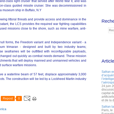
nd-class light cruiser that served after World War II, and was
ton-class guided missile cruiser. She was decommissioned in
a museum ship in Buffalo, N.Y
rowing littoral threats and provide access and dominance in the
Reche
batant, the LCS provides the required war fighting capabilities
ocused missions close to the shore, such as mine warfare, anti-
 hull forms, the Freedom variant and Independence variant - a
um trimaran - designed and built by two industry teams;
 seaframes will be outfitted with reconfigurable payloads,
 changed out quickly as combat needs demand. These mission
Articl
achments that will deploy manned and unmanned vehicles and
d surface warfare missions.
Safran e
have a waterline beam of 57 feet, displace approximately 3,000
d’acquéri
ts. The construction will be led by a Lockheed Martin industry
l’intelli
l’aérospa
24 juin 
discussi
capital d
artificie
Repost
0
et de la 
Safran l
erica
Paris, le
Eurosato