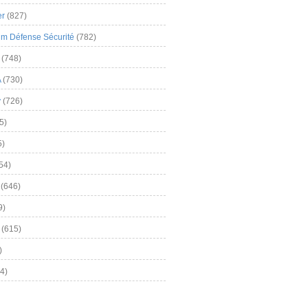
er
(827)
m Défense Sécurité
(782)
(748)
A
(730)
y
(726)
5)
5)
54)
(646)
9)
(615)
)
4)