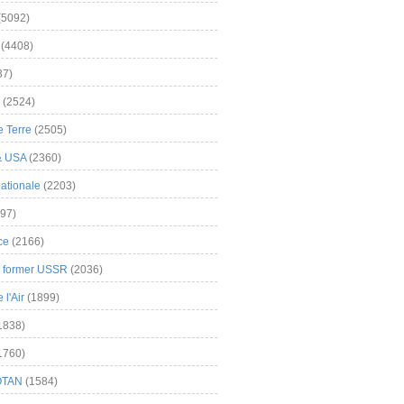
(5092)
(4408)
37)
(2524)
 Terre
(2505)
& USA
(2360)
ationale
(2203)
97)
ce
(2166)
& former USSR
(2036)
l'Air
(1899)
1838)
1760)
OTAN
(1584)