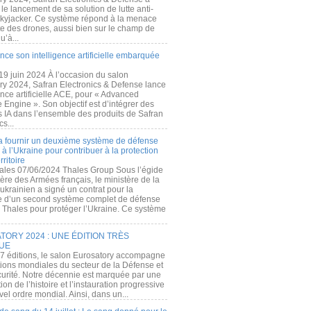
e lancement de sa solution de lutte anti-
kyjacker. Ce système répond à la menace
te des drones, aussi bien sur le champ de
u’à...
nce son intelligence artificielle embarquée
 19 juin 2024 À l’occasion du salon
ry 2024, Safran Electronics & Defense lance
gence artificielle ACE, pour « Advanced
 Engine ». Son objectif est d’intégrer des
s IA dans l’ensemble des produits de Safran
cs...
a fournir un deuxième système de défense
à l’Ukraine pour contribuer à la protection
rritoire
ales 07/06/2024 Thales Group Sous l’égide
ère des Armées français, le ministère de la
ukrainien a signé un contrat pour la
re d’un second système complet de défense
 Thales pour protéger l’Ukraine. Ce système
ORY 2024 : UNE ÉDITION TRÈS
UE
7 éditions, le salon Eurosatory accompagne
tions mondiales du secteur de la Défense et
curité. Notre décennie est marquée par une
ion de l’histoire et l’instauration progressive
el ordre mondial. Ainsi, dans un...