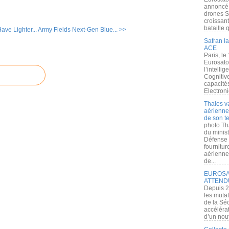
annoncé l
drones S
croissan
bataille q
ve Lighter...
Army Fields Next-Gen Blue... >>
Safran la
ACE
Paris, le
Eurosato
l’intelli
Cognitive
capacité
Electroni
Thales v
aérienne 
de son te
photo Th
du minist
Défense 
fournitu
aérienne
de...
EUROSAT
ATTEND
Depuis 2
les muta
de la Sé
accélérat
d’un nouv