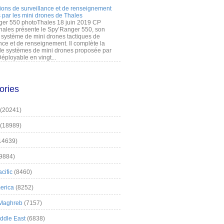
ions de surveillance et de renseignement
 par les mini drones de Thales
er 550 photoThales 18 juin 2019 CP
hales présente le Spy’Ranger 550, son
système de mini drones tactiques de
nce et de renseignement. Il complète la
 systèmes de mini drones proposée par
éployable en vingt...
ories
(20241)
(18989)
14639)
9884)
cific
(8460)
erica
(8252)
 Maghreb
(7157)
iddle East
(6838)