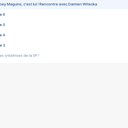
bey Maguire, c'est lui ! Rencontre avec Damien Witecka
e 6
e 5
e 4
e 3
s créatrices de la VF !
e 2
e 1
e Mektoub My Love arrive enfin ! Rencontre avec Shaïn Boumedine et Sal
i : après Toni en famille
elle réalise le bouleversant Dites lui que je l'aime
ais ! Rencontre autour de Vie privée de Rebecca Zlotowski
 de Marguerite, Grave... Rencontre avec Ella Rumpf