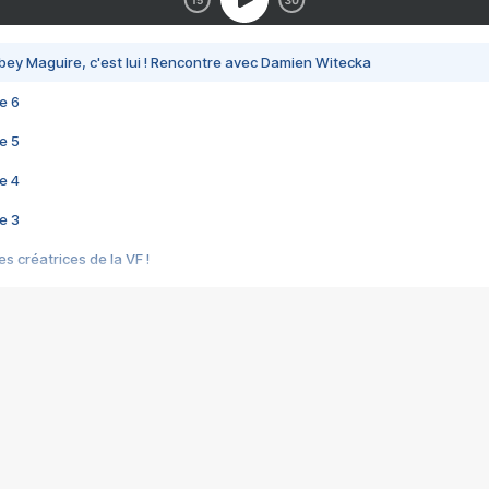
bey Maguire, c'est lui ! Rencontre avec Damien Witecka
e 6
e 5
e 4
e 3
s créatrices de la VF !
e 2
e 1
e Mektoub My Love arrive enfin ! Rencontre avec Shaïn Boumedine et Sal
i : après Toni en famille
elle réalise le bouleversant Dites lui que je l'aime