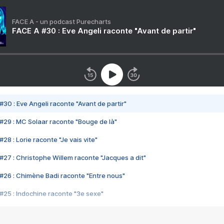
FACE A - un podcast Purecharts
FACE A #30 : Eve Angeli raconte "Avant de partir"
#30 : Eve Angeli raconte "Avant de partir"
#29 : MC Solaar raconte "Bouge de là"
28 : Lorie raconte "Je vais vite"
#27 : Christophe Willem raconte "Jacques a dit"
#26 : Chimène Badi raconte "Entre nous"
#25 : Indochine raconte "3e sexe"
#24 : Zaho raconte "C'est chelou"