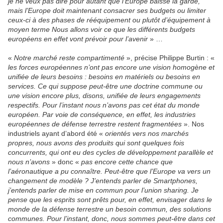
je ne veux pas dire pour autant que l’Europe baisse la garde,
mais l’Europe doit maintenant consacrer ses budgets ou limiter
ceux-ci à des phases de rééquipement ou plutôt d’équipement à
moyen terme Nous allons voir ce que les différents budgets
européens en effet vont prévoir pour l’avenir
» …
«
Notre marché reste compartimenté
», précise Philippe Burtin : «
les forces européennes n’ont pas encore une vision homogène et
unifiée de leurs besoins : besoins en matériels ou besoins en
services. Ce qui suppose peut-être une doctrine commune ou
une vision encore plus, disons, unifiée de leurs engagements
respectifs. Pour l’instant nous n’avons pas cet état du monde
européen. Par voie de conséquence, en effet, les industries
européennes de défense terrestre restent fragmentées
». Nos
industriels ayant d’abord été «
orientés vers nos marchés
propres, nous avons des produits qui sont quelques fois
concurrents, qui ont eu des cycles de développement parallèle et
nous n’avons
» donc «
pas encore cette chance que
l’aéronautique a pu connaître. Peut-être que l’Europe va vers un
changement de modèle ?
J’entends parler de Smartphones,
j’entends parler de mise en commun pour l’union sharing. Je
pense que les esprits sont prêts pour, en effet, envisager dans le
monde de la défense terrestre un besoin commun, des solutions
communes. Pour l’instant, donc, nous sommes peut-être dans cet