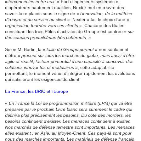
interconnectés entre eux
. » Fort d'ingénieurs systèmes et
d'opérateurs hautement qualifiés, Nexter met en œuvre des
savoir-faire placés sous le signe de «
l'innovation, de la maîtrise
d'œuvre et du service au client
». Nexter a fait le choix d’une «
organisation tournée vers ses clients
». Chacune des filiales
constituant les trois Pôles d’activités du Groupe est centrée «
sur
des couples produits/marchés cohérents
. »
Selon M. Burtin, la «
taille du Groupe permet
» non seulement
d'être «
présent sur tous les marchés du globe, mais aussi d'être
agile et réactif, facteur primordial d'une capacité à concevoir des
solutions innovantes et modulaires
», cette adaptabilité
permettant, le moment venu, d'intégrer rapidement les évolutions
qui satisferont les exigences du client.
La France, les BRIC et l’Europe
«
En France la Loi de programmation militaire (LPM) qui va être
préparée par le prochain Livre blanc sera sûrement le cadre qui
définira plus précisément les besoins. Du côté des mortiers, les
besoins continuent d’exister. Les menaces continuent à exister.
Nos marchés de défense terrestre sont importants. Les menaces
elles existent : en Asie, au Moyen-Orient. Ces pays-là sont pour
nous des marchés importants. Les matériels de défense français