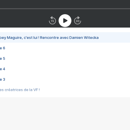
bey Maguire, c'est lui ! Rencontre avec Damien Witecka
e 6
e 5
e 4
e 3
s créatrices de la VF !
e 2
e 1
e Mektoub My Love arrive enfin ! Rencontre avec Shaïn Boumedine et Sal