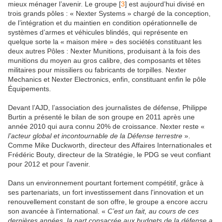
mieux ménager l’avenir. Le groupe [
3
] est aujourd’hui divisé en
trois grands pôles : « Nexter Systems » chargé de la conception,
de l’intégration et du maintien en condition opérationnelle de
systèmes d’armes et véhicules blindés, qui représente en
quelque sorte la « maison mère » des sociétés constituant les
deux autres Pôles : Nexter Munitions, produisant à la fois des
munitions du moyen au gros calibre, des composants et têtes
militaires pour missiliers ou fabricants de torpilles. Nexter
Mechanics et Nexter Electronics, enfin, constituant enfin le pôle
Équipements.
Devant l’AJD, l’association des journalistes de défense, Philippe
Burtin a présenté le bilan de son groupe en 2011 après une
année 2010 qui aura connu 20% de croissance. Nexter reste «
l’acteur global et incontournable de la Défense terrestre
».
Comme Mike Duckworth, directeur des Affaires Internationales et
Frédéric Bouty, directeur de la Stratégie, le PDG se veut confiant
pour 2012 et pour l’avenir.
Dans un environnement pourtant fortement compétitif, grâce à
ses partenariats, un fort investissement dans l'innovation et un
renouvellement constant de son offre, le groupe a encore accru
son avancée à l'international. «
C’est un fait, au cours de ces
dernières années, la part consacrée aux budgets de la défense a