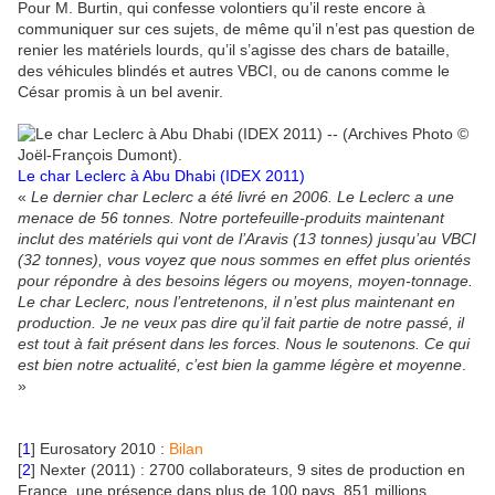
Pour M. Burtin, qui confesse volontiers qu’il reste encore à
communiquer sur ces sujets, de même qu’il n’est pas question de
renier les matériels lourds, qu’il s’agisse des chars de bataille,
des véhicules blindés et autres VBCI, ou de canons comme le
César promis à un bel avenir.
Le char Leclerc à Abu Dhabi (IDEX 2011)
«
Le dernier char Leclerc a été livré en 2006. Le Leclerc a une
menace de 56 tonnes. Notre portefeuille-produits maintenant
inclut des matériels qui vont de l’Aravis (13 tonnes) jusqu’au VBCI
(32 tonnes), vous voyez que nous sommes en effet plus orientés
pour répondre à des besoins légers ou moyens, moyen-tonnage.
Le char Leclerc, nous l’entretenons, il n’est plus maintenant en
production. Je ne veux pas dire qu’il fait partie de notre passé, il
est tout à fait présent dans les forces. Nous le soutenons. Ce qui
est bien notre actualité, c’est bien la gamme légère et moyenne
.
»
[
1
] Eurosatory 2010 :
Bilan
[
2
] Nexter (2011) : 2700 collaborateurs, 9 sites de production en
France, une présence dans plus de 100 pays, 851 millions