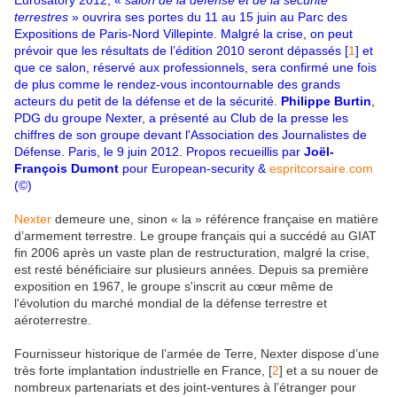
Eurosatory 2012, «
salon de la défense et de la sécurité
terrestres
» ouvrira ses portes du 11 au 15 juin au Parc des
Expositions de Paris-Nord Villepinte. Malgré la crise, on peut
prévoir que les résultats de l’édition 2010 seront dépassés [
1
] et
que ce salon, réservé aux professionnels, sera confirmé une fois
de plus comme le rendez-vous incontournable des grands
acteurs du petit de la défense et de la sécurité.
Philippe Burtin
,
PDG du groupe Nexter, a présenté au Club de la presse les
chiffres de son groupe devant l'Association des Journalistes de
Défense. Paris, le 9 juin 2012. Propos recueillis par
Joël-
François Dumont
pour European-security &
espritcorsaire.com
(©)
Nexter
demeure une, sinon « la » référence française en matière
d’armement terrestre. Le groupe français qui a succédé au GIAT
fin 2006 après un vaste plan de restructuration, malgré la crise,
est resté bénéficiaire sur plusieurs années. Depuis sa première
exposition en 1967, le groupe s'inscrit au cœur même de
l'évolution du marché mondial de la défense terrestre et
aéroterrestre.
Fournisseur historique de l’armée de Terre, Nexter dispose d’une
très forte implantation industrielle en France, [
2
] et a su nouer de
nombreux partenariats et des joint-ventures à l’étranger pour