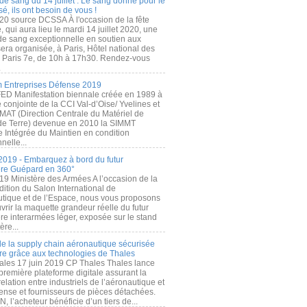
de sang du 14 juillet : Le sang donné pour le
é, ils ont besoin de vous !
20 source DCSSA À l'occasion de la fête
, qui aura lieu le mardi 14 juillet 2020, une
 de sang exceptionnelle en soutien aux
era organisée, à Paris, Hôtel national des
s Paris 7e, de 10h à 17h30. Rendez-vous
.
 Entreprises Défense 2019
FED Manifestation biennale créée en 1989 à
ive conjointe de la CCI Val-d’Oise/ Yvelines et
MAT (Direction Centrale du Matériel de
de Terre) devenue en 2010 la SIMMT
e Intégrée du Maintien en condition
nelle...
2019 - Embarquez à bord du futur
ère Guépard en 360°
19 Ministère des Armées A l’occasion de la
ition du Salon International de
utique et de l’Espace, nous vous proposons
rir la maquette grandeur réelle du futur
ère interarmées léger, exposée sur le stand
ère...
 de la supply chain aéronautique sécurisée
re grâce aux technologies de Thales
ales 17 juin 2019 CP Thales Thales lance
première plateforme digitale assurant la
elation entre industriels de l’aéronautique et
fense et fournisseurs de pièces détachées.
, l’acheteur bénéficie d’un tiers de...