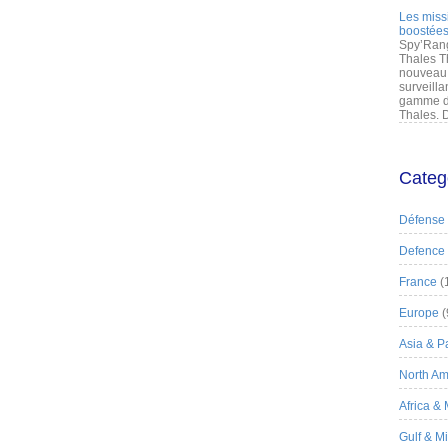
Les miss
boostées
Spy’Rang
Thales T
nouveau 
surveilla
gamme de
Thales. D
Categ
Défense
Defence
France
(
Europe
(
Asia & Pa
North Am
Africa &
Gulf & M