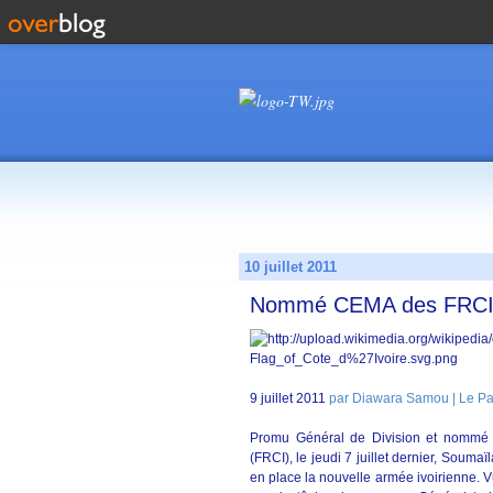
10 juillet 2011
Nommé CEMA des FRCI: L
9 juillet 2011
par Diawara Samou | Le Pat
Promu Général de Division et nommé ch
(FRCI), le jeudi 7 juillet dernier, Souma
en place la nouvelle armée ivoirienne. Vu 