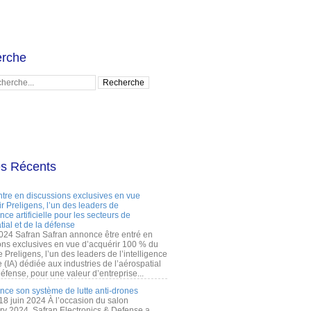
rche
es Récents
ntre en discussions exclusives en vue
r Preligens, l’un des leaders de
gence artificielle pour les secteurs de
tial et de la défense
2024 Safran Safran annonce être entré en
ons exclusives en vue d’acquérir 100 % du
e Preligens, l’un des leaders de l’intelligence
lle (IA) dédiée aux industries de l’aérospatial
défense, pour une valeur d’entreprise...
ance son système de lutte anti-drones
 18 juin 2024 À l’occasion du salon
ry 2024, Safran Electronics & Defense a