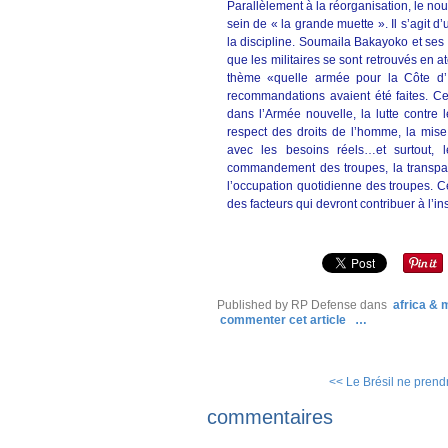
Parallèlement à la réorganisation, le no
sein de « la grande muette ». Il s’agit d’
la discipline. Soumaila Bakayoko et ses
que les militaires se sont retrouvés en a
thème «quelle armée pour la Côte d’Iv
recommandations avaient été faites. Ce
dans l’Armée nouvelle, la lutte contre le
respect des droits de l’homme, la mis
avec les besoins réels…et surtout, 
commandement des troupes, la transpar
l’occupation quotidienne des troupes. C
des facteurs qui devront contribuer à l’i
Published by RP Defense
dans
africa &
commenter cet article
…
<< Le Brésil ne prendr
commentaires