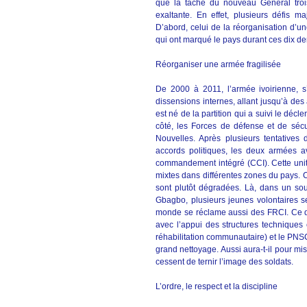
que la tâche du nouveau Général trois
exaltante. En effet, plusieurs défis 
D’abord, celui de la réorganisation d’u
qui ont marqué le pays durant ces dix d
Réorganiser une armée fragilisée
De 2000 à 2011, l’armée ivoirienne, s’
dissensions internes, allant jusqu’à des
est né de la partition qui a suivi le dé
côté, les Forces de défense et de sécu
Nouvelles. Après plusieurs tentatives
accords politiques, les deux armées av
commandement intégré (CCI). Cette uni
mixtes dans différentes zones du pays. C
sont plutôt dégradées. Là, dans un sou
Gbagbo, plusieurs jeunes volontaires se
monde se réclame aussi des FRCI. Ce qui
avec l’appui des structures technique
réhabilitation communautaire) et le PNS
grand nettoyage. Aussi aura-t-il pour mi
cessent de ternir l’image des soldats.
L’ordre, le respect et la discipline