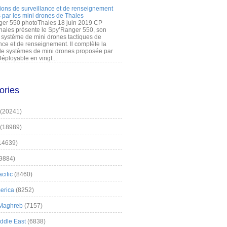
ions de surveillance et de renseignement
 par les mini drones de Thales
er 550 photoThales 18 juin 2019 CP
hales présente le Spy’Ranger 550, son
système de mini drones tactiques de
nce et de renseignement. Il complète la
 systèmes de mini drones proposée par
éployable en vingt...
ories
(20241)
(18989)
14639)
9884)
cific
(8460)
erica
(8252)
 Maghreb
(7157)
iddle East
(6838)