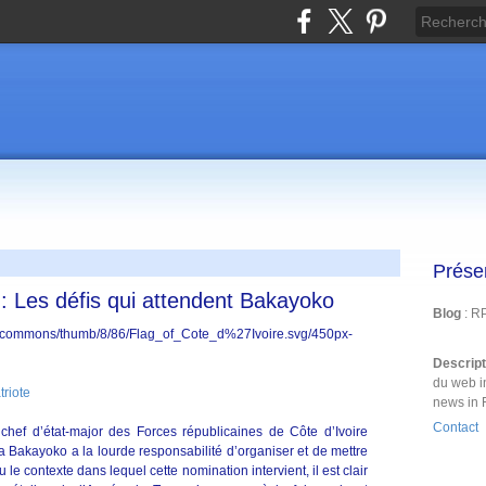
Prése
es défis qui attendent Bakayoko
Blog
: R
Descrip
du web i
riote
news in 
Contact
ef d’état-major des Forces républicaines de Côte d’Ivoire
ïla Bakayoko a la lourde responsabilité d’organiser et de mettre
le contexte dans lequel cette nomination intervient, il est clair