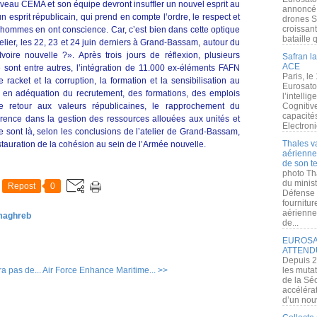
uveau CEMA et son équipe devront insuffler un nouvel esprit au
annoncé l
un esprit républicain, qui prend en compte l’ordre, le respect et
drones S
croissan
 hommes en ont conscience. Car, c’est bien dans cette optique
bataille q
telier, les 22, 23 et 24 juin derniers à Grand-Bassam, autour du
oire nouvelle ?». Après trois jours de réflexion, plusieurs
Safran la
ACE
 sont entre autres, l’intégration de 11.000 ex-éléments FAFN
Paris, le
 racket et la corruption, la formation et la sensibilisation au
Eurosato
e en adéquation du recrutement, des formations, des emplois
l’intelli
le retour aux valeurs républicaines, le rapprochement du
Cognitive
capacité
ence dans la gestion des ressources allouées aux unités et
Electroni
e sont là, selon les conclusions de l’atelier de Grand-Bassam,
Thales v
nstauration de la cohésion au sein de l’Armée nouvelle.
aérienne 
de son te
photo Th
du minist
Repost
0
Défense 
fournitu
aérienne
 maghreb
de...
EUROSAT
ATTEND
Depuis 2
a pas de...
Air Force Enhance Maritime... >>
les muta
de la Sé
accélérat
d’un nouv