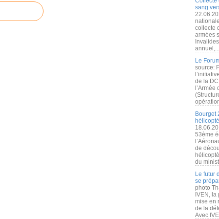
Collecte 
sang vers
22.06.20
nationale
collecte
armées s
Invalide
annuel,..
Le Forum
source: 
l’initiat
de la DC
l’Armée 
(Structur
opération
Bourget 
hélicopt
18.06.20
53ème éd
l’Aérona
de découv
hélicopt
du minist
Le futur
se prépa
photo Th
IVEN, la 
mise en r
de la dé
Avec IVEN