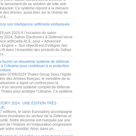
e lancement de sa solution de lutte anti-
kyjacker. Ce système répond à la menace
te des drones, aussi bien sur le champ de
u’à...
nce son intelligence artificielle embarquée
 19 juin 2024 À l’occasion du salon
ry 2024, Safran Electronics & Defense lance
gence artificielle ACE, pour « Advanced
 Engine ». Son objectif est d’intégrer des
s IA dans l’ensemble des produits de Safran
cs...
a fournir un deuxième système de défense
à l’Ukraine pour contribuer à la protection
rritoire
ales 07/06/2024 Thales Group Sous l’égide
ère des Armées français, le ministère de la
ukrainien a signé un contrat pour la
re d’un second système complet de défense
 Thales pour protéger l’Ukraine. Ce système
ORY 2024 : UNE ÉDITION TRÈS
UE
7 éditions, le salon Eurosatory accompagne
tions mondiales du secteur de la Défense et
curité. Notre décennie est marquée par une
ion de l’histoire et l’instauration progressive
el ordre mondial. Ainsi, dans un...