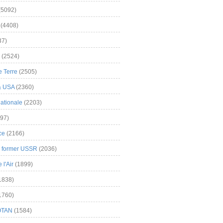
(5092)
(4408)
37)
(2524)
 Terre
(2505)
& USA
(2360)
ationale
(2203)
97)
ce
(2166)
& former USSR
(2036)
l'Air
(1899)
1838)
1760)
OTAN
(1584)