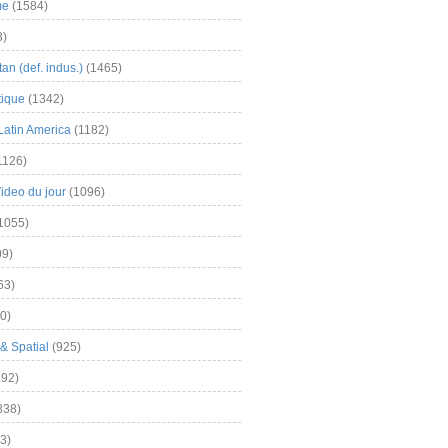
me
(1584)
3)
an (def. indus.)
(1465)
tique
(1342)
Latin America
(1182)
1126)
Video du jour
(1096)
1055)
9)
63)
0)
& Spatial
(925)
92)
838)
3)