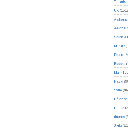
Terroris
UK
(151
Afghanist
Aéronau
South & 
Missile
(
Photo - 
Budget
(
Mali
(100
Naval
(9
Syrie
(96
Défense 
Daesh
(8
drones
(
Syria
(83