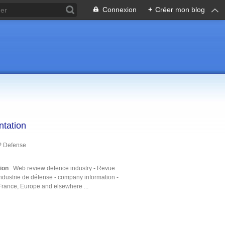
Connexion
+
Créer mon blog
ntation
P Defense
tion
: Web review defence industry - Revue
ndustrie de défense - company information -
France, Europe and elsewhere ...