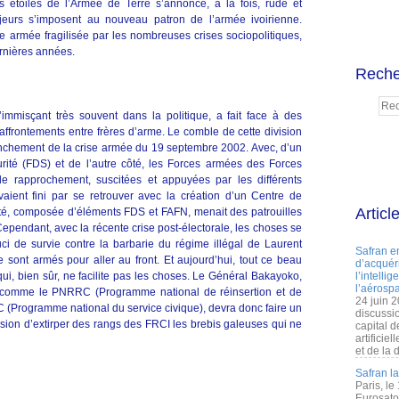
 étoiles de l’Armée de Terre s’annonce, à la fois, rude et
majeurs s’imposent au nouveau patron de l’armée ivoirienne.
ne armée fragilisée par les nombreuses crises sociopolitiques,
ernières années.
Reche
immisçant très souvent dans la politique, a fait face à des
 affrontements entre frères d’arme. Le comble de cette division
clenchement de la crise armée du 19 septembre 2002. Avec, d’un
rité (FDS) et de l’autre côté, les Forces armées des Forces
 de rapprochement, suscitées et appuyées par les différents
aient fini par se retrouver avec la création d’un Centre de
Articl
té, composée d’éléments FDS et FAFN, menait des patrouilles
ependant, avec la récente crise post-électorale, les choses se
ci de survie contre la barbarie du régime illégal de Laurent
Safran e
 sont armés pour aller au front. Et aujourd’hui, tout ce beau
d’acquéri
, bien sûr, ne facilite pas les choses. Le Général Bakayoko,
l’intelli
l’aérospa
s comme le PNRRC (Programme national de réinsertion et de
24 juin 
C (Programme national du service civique), devra donc faire un
discussi
ssion d’extirper des rangs des FRCI les brebis galeuses qui ne
capital d
artificie
et de la 
Safran l
Paris, le
Eurosato