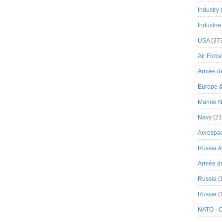
Industry
Industrie
USA
(37
Air Force
Armée de
Europe 
Marine N
Navy
(21
Aerospa
Russia 
Armée de 
Russia
(
Russie
(
NATO - 