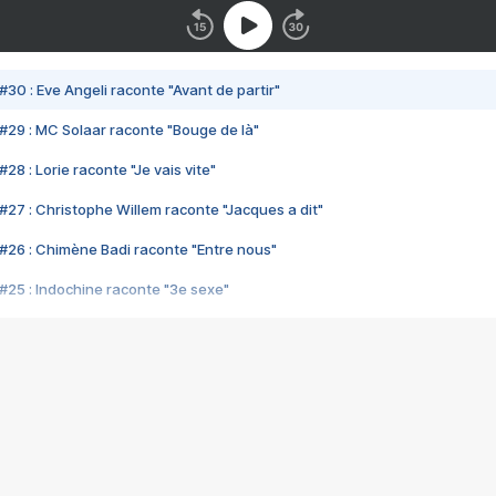
#30 : Eve Angeli raconte "Avant de partir"
#29 : MC Solaar raconte "Bouge de là"
28 : Lorie raconte "Je vais vite"
#27 : Christophe Willem raconte "Jacques a dit"
#26 : Chimène Badi raconte "Entre nous"
#25 : Indochine raconte "3e sexe"
#24 : Zaho raconte "C'est chelou"
#23 : Patrick Bruel raconte "Au café des délices"
#22 : Kyo raconte "Le chemin"
#21 : Nolwenn Leroy raconte "Cassé"
#20 : Patrick Hernandez raconte "Born to be alive"