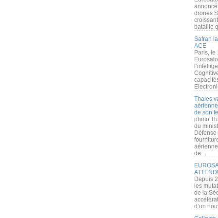
annoncé l
drones S
croissan
bataille q
Safran la
ACE
Paris, le
Eurosato
l’intelli
Cognitive
capacité
Electroni
Thales v
aérienne 
de son te
photo Th
du minist
Défense 
fournitu
aérienne
de...
EUROSAT
ATTEND
Depuis 2
les muta
de la Sé
accélérat
d’un nouv