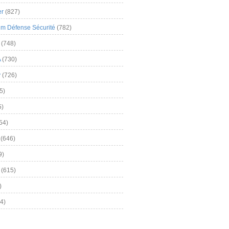
er
(827)
m Défense Sécurité
(782)
(748)
A
(730)
y
(726)
5)
5)
54)
(646)
9)
(615)
)
4)