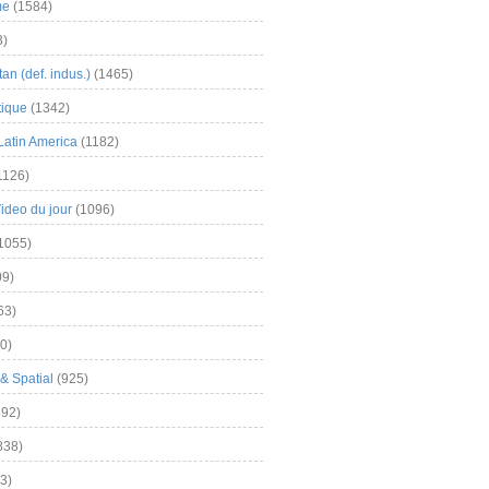
me
(1584)
3)
an (def. indus.)
(1465)
tique
(1342)
Latin America
(1182)
1126)
Video du jour
(1096)
1055)
9)
63)
0)
& Spatial
(925)
92)
838)
3)