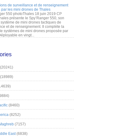
ions de surveillance et de renseignement
 par les mini drones de Thales
er 550 photoThales 18 juin 2019 CP
hales présente le Spy’Ranger 550, son
système de mini drones tactiques de
nce et de renseignement. Il complète la
 systèmes de mini drones proposée par
éployable en vingt...
ories
(20241)
(18989)
14639)
9884)
cific
(8460)
erica
(8252)
 Maghreb
(7157)
iddle East
(6838)