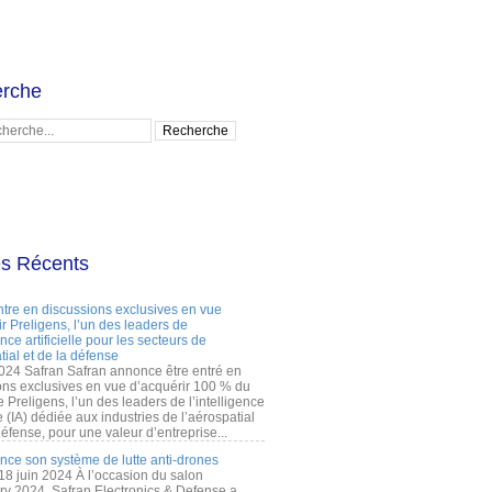
rche
es Récents
ntre en discussions exclusives en vue
r Preligens, l’un des leaders de
gence artificielle pour les secteurs de
tial et de la défense
2024 Safran Safran annonce être entré en
ons exclusives en vue d’acquérir 100 % du
e Preligens, l’un des leaders de l’intelligence
lle (IA) dédiée aux industries de l’aérospatial
défense, pour une valeur d’entreprise...
ance son système de lutte anti-drones
 18 juin 2024 À l’occasion du salon
ry 2024, Safran Electronics & Defense a