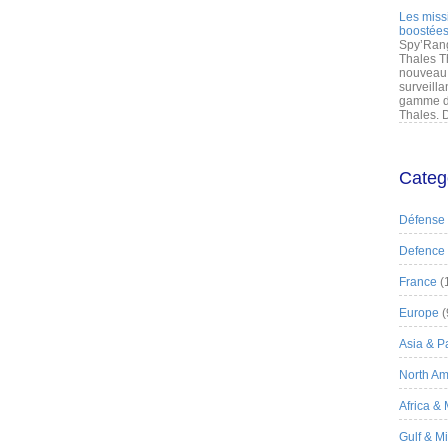
Les miss
boostées
Spy’Rang
Thales T
nouveau 
surveilla
gamme de
Thales. D
Categ
Défense
Defence
France
(
Europe
(
Asia & Pa
North Am
Africa &
Gulf & M