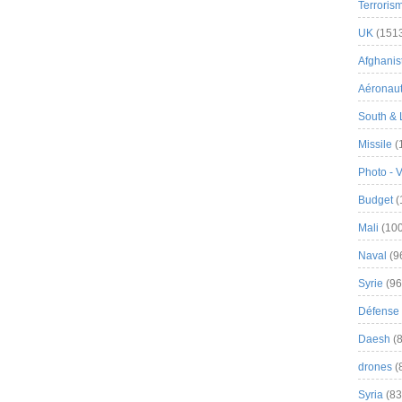
Terroris
UK
(151
Afghanist
Aéronau
South & 
Missile
(
Photo - 
Budget
(
Mali
(100
Naval
(9
Syrie
(96
Défense 
Daesh
(8
drones
(
Syria
(83