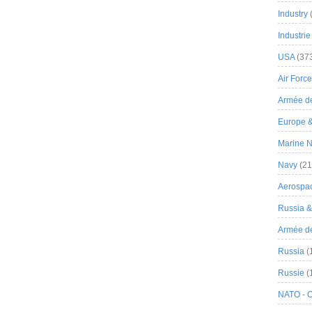
Industry
Industrie
USA
(37
Air Force
Armée de
Europe 
Marine N
Navy
(21
Aerospa
Russia 
Armée de 
Russia
(
Russie
(
NATO - 