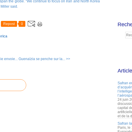
 span the globe. “We continue to focus on Iran and North Korea
 Miller said.
Reche
Repost
0
erica
e envoie...
Guenaïzia se penche sur la... >>
Articl
Safran e
d’acquéri
l’intelli
l’aérospa
24 juin 
discussi
capital d
artificie
et de la 
Safran l
Paris, le
Eurosato