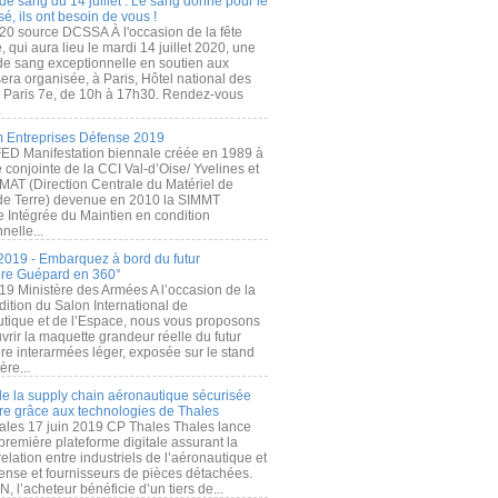
de sang du 14 juillet : Le sang donné pour le
é, ils ont besoin de vous !
20 source DCSSA À l'occasion de la fête
, qui aura lieu le mardi 14 juillet 2020, une
 de sang exceptionnelle en soutien aux
era organisée, à Paris, Hôtel national des
s Paris 7e, de 10h à 17h30. Rendez-vous
.
 Entreprises Défense 2019
FED Manifestation biennale créée en 1989 à
ive conjointe de la CCI Val-d’Oise/ Yvelines et
MAT (Direction Centrale du Matériel de
de Terre) devenue en 2010 la SIMMT
e Intégrée du Maintien en condition
nelle...
2019 - Embarquez à bord du futur
ère Guépard en 360°
19 Ministère des Armées A l’occasion de la
ition du Salon International de
utique et de l’Espace, nous vous proposons
rir la maquette grandeur réelle du futur
ère interarmées léger, exposée sur le stand
ère...
 de la supply chain aéronautique sécurisée
re grâce aux technologies de Thales
ales 17 juin 2019 CP Thales Thales lance
première plateforme digitale assurant la
elation entre industriels de l’aéronautique et
fense et fournisseurs de pièces détachées.
, l’acheteur bénéficie d’un tiers de...