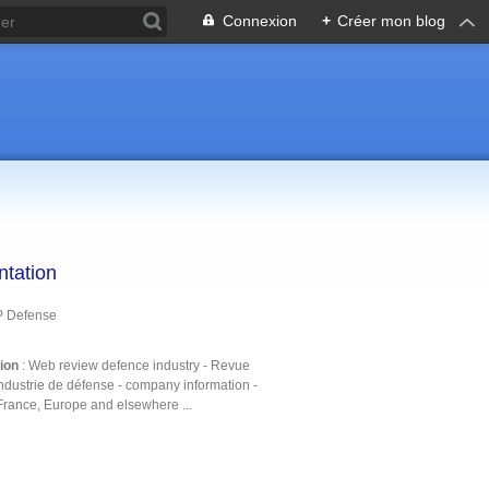
Connexion
+
Créer mon blog
ntation
P Defense
tion
: Web review defence industry - Revue
ndustrie de défense - company information -
France, Europe and elsewhere ...