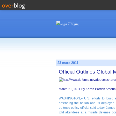
23 mars 2011
Official Outlines Global 
March 21, 2011 By Karen Parrish Americ
WASHINGTON,– U.S. efforts to build ef
defending the nation and its deployed f
defense policy official said today. James 
told attendees at a missile defense con