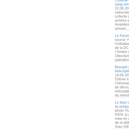
Collecte 
sang vers
22.06.20
nationale
collecte
armées s
Invalide
annuel,..
Le Forum
source: 
l’initiat
de la DC
l’Armée 
(Structur
opération
Bourget 
hélicopt
18.06.20
53ème éd
l’Aérona
de découv
hélicopt
du minist
Le futur
se prépa
photo Th
IVEN, la 
mise en r
de la dé
Avec IVEN