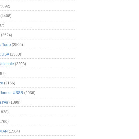
(5092)
(4408)
37)
(2524)
 Terre
(2505)
& USA
(2360)
ationale
(2203)
97)
ce
(2166)
& former USSR
(2036)
l'Air
(1899)
1838)
1760)
OTAN
(1584)