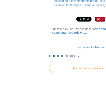
focused on a few emerging threats, also
as particular threats to us and our allies,”
Published by RP Defense
dans
north am
commenter cet article
…
<< Libye - La Roumani
commentaires
Ajouter un commentaire