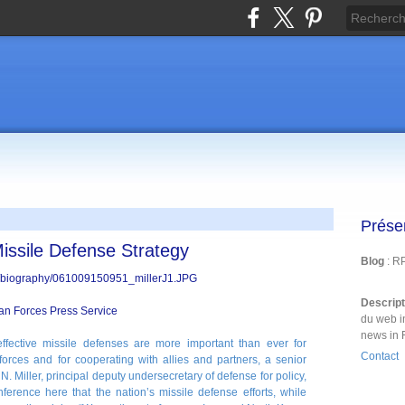
Prése
Missile Defense Strategy
Blog
: R
Descrip
an Forces Press Service
du web i
news in 
fective missile defenses are more important than ever for
Contact
orces and for cooperating with allies and partners, a senior
N. Miller, principal deputy undersecretary of defense for policy,
ference here that the nation’s missile defense efforts, while