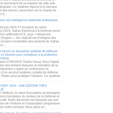
e lancement de sa solution de lutte anti-
kyjacker. Ce système répond à la menace
te des drones, aussi bien sur le champ de
u’à...
nce son intelligence artificielle embarquée
 19 juin 2024 À l’occasion du salon
ry 2024, Safran Electronics & Defense lance
gence artificielle ACE, pour « Advanced
 Engine ». Son objectif est d’intégrer des
s IA dans l’ensemble des produits de Safran
cs...
a fournir un deuxième système de défense
à l’Ukraine pour contribuer à la protection
rritoire
ales 07/06/2024 Thales Group Sous l’égide
ère des Armées français, le ministère de la
ukrainien a signé un contrat pour la
re d’un second système complet de défense
 Thales pour protéger l’Ukraine. Ce système
ORY 2024 : UNE ÉDITION TRÈS
UE
7 éditions, le salon Eurosatory accompagne
tions mondiales du secteur de la Défense et
curité. Notre décennie est marquée par une
ion de l’histoire et l’instauration progressive
el ordre mondial. Ainsi, dans un...