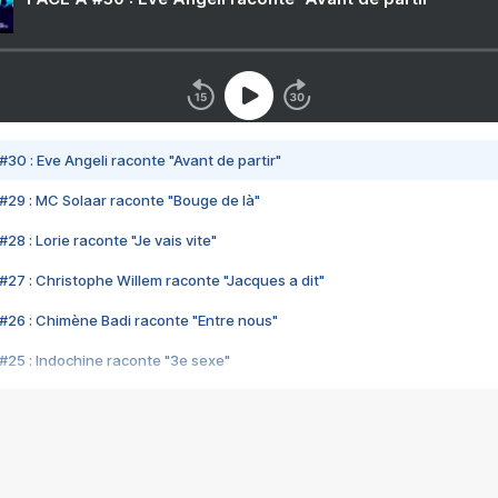
#30 : Eve Angeli raconte "Avant de partir"
#29 : MC Solaar raconte "Bouge de là"
28 : Lorie raconte "Je vais vite"
#27 : Christophe Willem raconte "Jacques a dit"
#26 : Chimène Badi raconte "Entre nous"
#25 : Indochine raconte "3e sexe"
#24 : Zaho raconte "C'est chelou"
#23 : Patrick Bruel raconte "Au café des délices"
#22 : Kyo raconte "Le chemin"