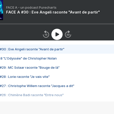
FACE A - un podcast Purecharts
FACE A #30 : Eve Angeli raconte "Avant de partir"
#30 : Eve Angeli raconte "Avant de partir"
48 "L'Odyssée" de Christopher Nolan
#29 : MC Solaar raconte "Bouge de là"
28 : Lorie raconte "Je vais vite"
#27 : Christophe Willem raconte "Jacques a dit"
#26 : Chimène Badi raconte "Entre nous"
#25 : Indochine raconte "3e sexe"
#24 : Zaho raconte "C'est chelou"