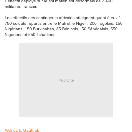
L’effectif déployé sur le sol malien est désormais de 2 400
militaires français.
Les effectifs des contingents africains atteignent quant à eux 1
750 soldats répartis entre le Mali et le Niger : 200 Togolais, 150
Nigérians, 150 Burkinabés, 85 Béninois, 50 Sénégalais, 550
Nigériens et 550 Tchadiens.
Publicité
#Africa & Maghreb