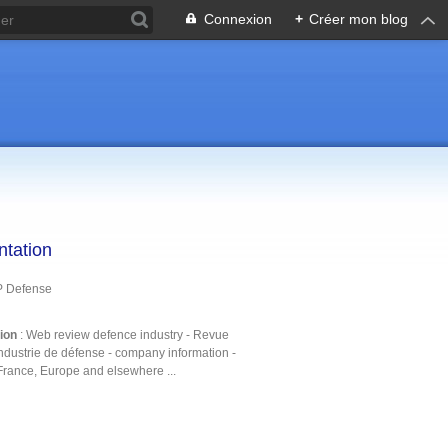
Connexion
+
Créer mon blog
ntation
P Defense
tion
: Web review defence industry - Revue
ndustrie de défense - company information -
France, Europe and elsewhere ...