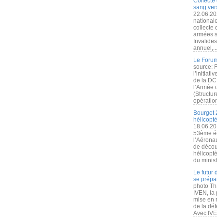
Collecte 
sang vers
22.06.20
nationale
collecte
armées s
Invalide
annuel,..
Le Forum
source: 
l’initiat
de la DC
l’Armée 
(Structur
opération
Bourget 
hélicopt
18.06.20
53ème éd
l’Aérona
de découv
hélicopt
du minist
Le futur
se prépa
photo Th
IVEN, la 
mise en r
de la dé
Avec IVEN