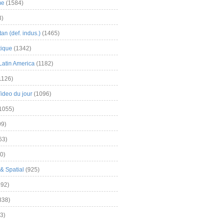
me
(1584)
3)
an (def. indus.)
(1465)
tique
(1342)
Latin America
(1182)
1126)
Video du jour
(1096)
1055)
9)
63)
0)
& Spatial
(925)
92)
838)
3)