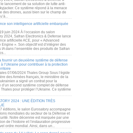
e lancement de sa solution de lutte anti-
kyjacker. Ce système répond à la menace
te des drones, aussi bien sur le champ de
u’à...
nce son intelligence artificielle embarquée
 19 juin 2024 À l’occasion du salon
ry 2024, Safran Electronics & Defense lance
gence artificielle ACE, pour « Advanced
 Engine ». Son objectif est d’intégrer des
s IA dans l’ensemble des produits de Safran
cs...
a fournir un deuxième système de défense
à l’Ukraine pour contribuer à la protection
rritoire
ales 07/06/2024 Thales Group Sous l’égide
ère des Armées français, le ministère de la
ukrainien a signé un contrat pour la
re d’un second système complet de défense
 Thales pour protéger l’Ukraine. Ce système
ORY 2024 : UNE ÉDITION TRÈS
UE
7 éditions, le salon Eurosatory accompagne
tions mondiales du secteur de la Défense et
curité. Notre décennie est marquée par une
ion de l’histoire et l’instauration progressive
el ordre mondial. Ainsi, dans un...