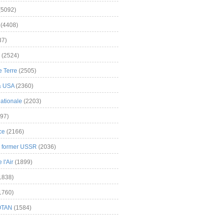
(5092)
(4408)
37)
(2524)
 Terre
(2505)
& USA
(2360)
ationale
(2203)
97)
ce
(2166)
& former USSR
(2036)
l'Air
(1899)
1838)
1760)
OTAN
(1584)