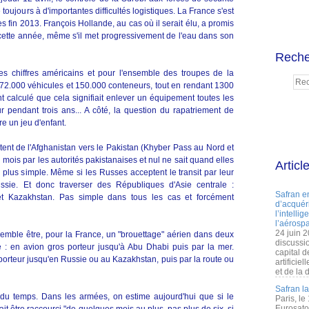
 toujours à d'importantes difficultés logistiques. La France s'est
 fin 2013. François Hollande, au cas où il serait élu, a promis
e cette année, même s'il met progressivement de l'eau dans son
Reche
les chiffres américains et pour l'ensemble des troupes de la
ns : 72.000 véhicules et 150.000 conteneurs, tout en rendant 1300
t calculé que cela signifiait enlever un équipement toutes les
 pendant trois ans... A côté, la question du rapatriement de
e un jeu d'enfant.
tent de l'Afghanistan vers le Pakistan (Khyber Pass au Nord et
mois par les autorités pakistanaises et nul ne sait quand elles
Articl
s plus simple. Même si les Russes acceptent le transit par leur
 Russie. Et donc traverser des Républiques d'Asie centrale :
Safran e
n et Kazakhstan. Pas simple dans tous les cas et forcément
d’acquéri
l’intelli
l’aérospa
24 juin 
 semble être, pour la France, un "brouettage" aérien dans deux
discussi
ée : en avion gros porteur jusqu'à Abu Dhabi puis par la mer.
capital d
 porteur jusqu'en Russie ou au Kazakhstan, puis par la route ou
artificie
et de la 
Safran l
ra du temps. Dans les armées, on estime aujourd'hui que si le
Paris, le
Eurosato