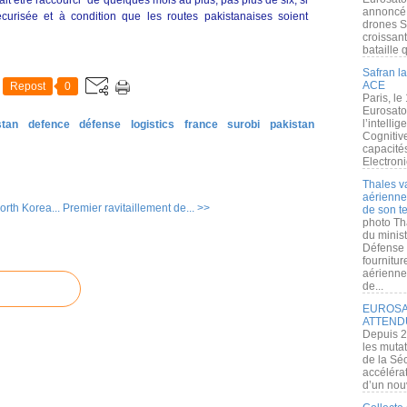
rait être raccourci "de quelques mois au plus, pas plus de six, si
annoncé l
écurisée et à condition que les routes pakistanaises soient
drones S
croissan
bataille q
Safran la
ACE
Repost
0
Paris, le
Eurosato
l’intelli
stan
defence
défense
logistics
france
surobi
pakistan
Cognitive
capacité
Electroni
Thales v
aérienne 
orth Korea...
Premier ravitaillement de... >>
de son te
photo Th
du minist
Défense 
fournitu
aérienne
de...
EUROSAT
ATTEND
Depuis 2
les muta
de la Sé
accélérat
d’un nouv