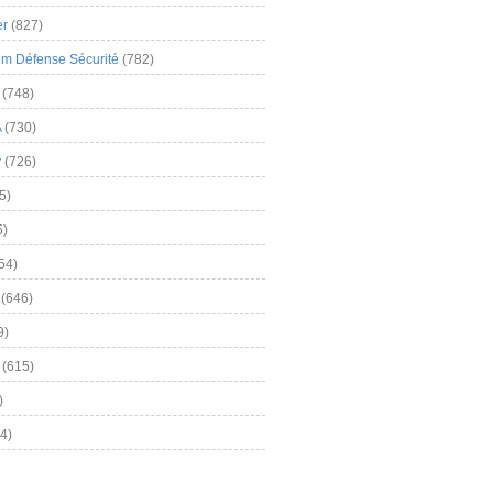
er
(827)
m Défense Sécurité
(782)
(748)
A
(730)
y
(726)
5)
5)
54)
(646)
9)
(615)
)
4)