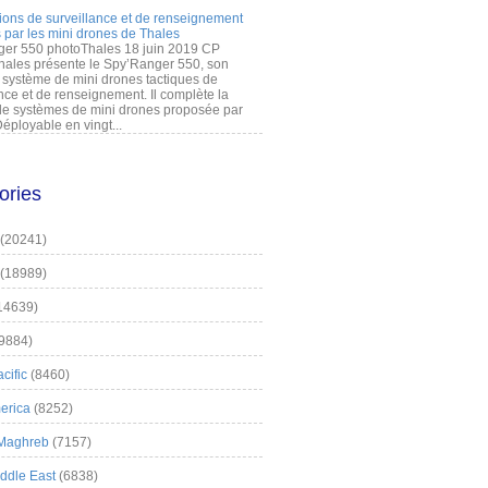
ions de surveillance et de renseignement
 par les mini drones de Thales
er 550 photoThales 18 juin 2019 CP
hales présente le Spy’Ranger 550, son
système de mini drones tactiques de
nce et de renseignement. Il complète la
 systèmes de mini drones proposée par
éployable en vingt...
ories
(20241)
(18989)
14639)
9884)
cific
(8460)
erica
(8252)
 Maghreb
(7157)
iddle East
(6838)