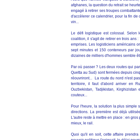
afghanes, la question du retrait se heurte
engagé à retirer ses troupes combattantes
d'accèlerer ce calendrier, pour la fin d
vin...
Le défi logistique est colossal. Selon 
coalition, il s'agit de retirer en trois a
emprises. Les logisticiens américains on
sept minutes et 150 conteneurs par jour
dizaines de milliers d'hommes semble êtr
Par où passer ? Les deux routes qui par
Quetta au Sud) sont fermées depuis cinq 
réouvriront... La route du nord n'est pa
territoire, il faut d'abord arriver en
Ouzbekistan, Tadjikistan, Kirghizista
couteux...
Pour l'heure, la solution la plus simple
directions. La première est déjà utilis
L'autre reste à mettre en place : en gros
mieux, le rail.
Quoi qu'il en soit, cette affaire prend