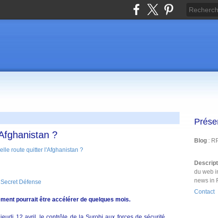
Prése
'Afghanistan ?
Blog
: R
Descrip
du web i
news in 
 Secret Défense
Contact
ement pourrait être accélérer de quelques mois.
jeudi 12 avril, le contrôle de la Surobi aux forces de sécurité