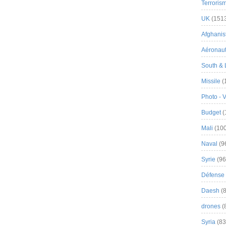
Terroris
UK
(151
Afghanist
Aéronau
South & 
Missile
(
Photo - 
Budget
(
Mali
(100
Naval
(9
Syrie
(96
Défense 
Daesh
(8
drones
(
Syria
(83