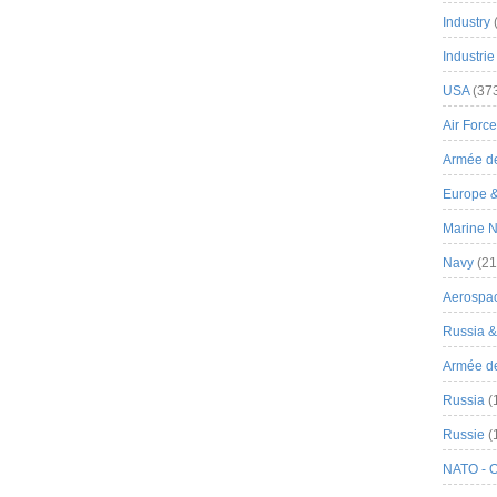
Industry
Industrie
USA
(37
Air Force
Armée de
Europe 
Marine N
Navy
(21
Aerospa
Russia 
Armée de 
Russia
(
Russie
(
NATO - 