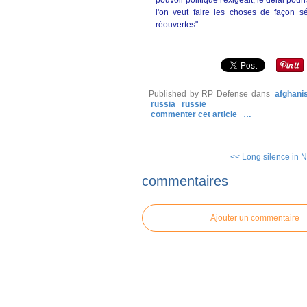
pouvoir politique l'exigeait, le délai pour
l'on veut faire les choses de façon s
réouvertes".
Published by RP Defense
dans
afghani
russia
russie
commenter cet article
…
<< Long silence in N
commentaires
Ajouter un commentaire