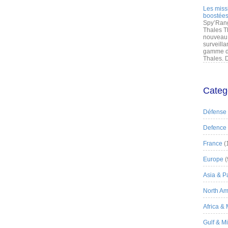
Les miss
boostées
Spy’Rang
Thales T
nouveau 
surveilla
gamme de
Thales. D
Categ
Défense
Defence
France
(
Europe
(
Asia & Pa
North Am
Africa &
Gulf & M