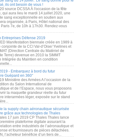
de sang du 14 juillet : Le sang donné pour le
é, ils ont besoin de vous !
20 source DCSSA À l'occasion de la fête
, qui aura lieu le mardi 14 juillet 2020, une
 de sang exceptionnelle en soutien aux
era organisée, à Paris, Hôtel national des
s Paris 7e, de 10h à 17h30. Rendez-vous
.
 Entreprises Défense 2019
FED Manifestation biennale créée en 1989 à
ive conjointe de la CCI Val-d’Oise/ Yvelines et
MAT (Direction Centrale du Matériel de
de Terre) devenue en 2010 la SIMMT
e Intégrée du Maintien en condition
nelle...
2019 - Embarquez à bord du futur
ère Guépard en 360°
19 Ministère des Armées A l’occasion de la
ition du Salon International de
utique et de l’Espace, nous vous proposons
rir la maquette grandeur réelle du futur
ère interarmées léger, exposée sur le stand
ère...
 de la supply chain aéronautique sécurisée
re grâce aux technologies de Thales
ales 17 juin 2019 CP Thales Thales lance
première plateforme digitale assurant la
elation entre industriels de l’aéronautique et
fense et fournisseurs de pièces détachées.
, l’acheteur bénéficie d’un tiers de...