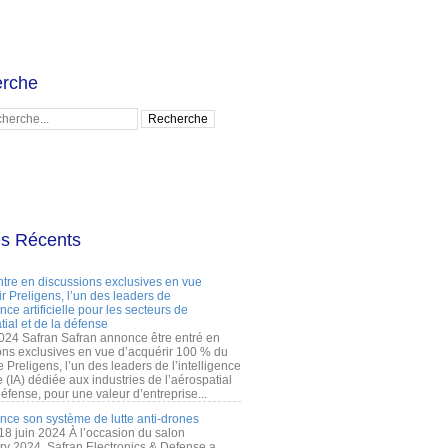
rche
es Récents
ntre en discussions exclusives en vue
r Preligens, l’un des leaders de
gence artificielle pour les secteurs de
tial et de la défense
2024 Safran Safran annonce être entré en
ons exclusives en vue d’acquérir 100 % du
e Preligens, l’un des leaders de l’intelligence
lle (IA) dédiée aux industries de l’aérospatial
défense, pour une valeur d’entreprise...
ance son système de lutte anti-drones
 18 juin 2024 À l’occasion du salon
ry 2024, Safran Electronics & Defense a