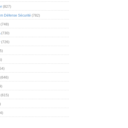
er
(827)
m Défense Sécurité
(782)
(748)
A
(730)
y
(726)
5)
5)
54)
(646)
9)
(615)
)
4)