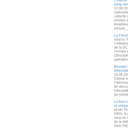
Collecte 
sang vers
22.06.20
nationale
collecte
armées s
Invalide
annuel,..
Le Forum
source: 
l’initiat
de la DC
l’Armée 
(Structur
opération
Bourget 
hélicopt
18.06.20
53ème éd
l’Aérona
de découv
hélicopt
du minist
Le futur
se prépa
photo Th
IVEN, la 
mise en r
de la dé
Avec IVEN