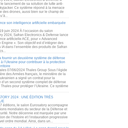
e lancement de sa solution de lutte anti-
kyjacker. Ce système répond à la menace
te des drones, aussi bien sur le champ de
u’à...
nce son intelligence artificielle embarquée
 19 juin 2024 À l’occasion du salon
ry 2024, Safran Electronics & Defense lance
gence artificielle ACE, pour « Advanced
 Engine ». Son objectif est d’intégrer des
s IA dans l’ensemble des produits de Safran
cs...
a fournir un deuxième système de défense
à l’Ukraine pour contribuer à la protection
rritoire
ales 07/06/2024 Thales Group Sous l’égide
ère des Armées français, le ministère de la
ukrainien a signé un contrat pour la
re d’un second système complet de défense
 Thales pour protéger l’Ukraine. Ce système
ORY 2024 : UNE ÉDITION TRÈS
UE
7 éditions, le salon Eurosatory accompagne
tions mondiales du secteur de la Défense et
curité. Notre décennie est marquée par une
ion de l’histoire et l’instauration progressive
el ordre mondial. Ainsi, dans un...