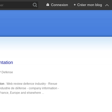
Connexion
+
Créer mon blog
ntation
P Defense
tion
: Web review defence industry - Revue
ndustrie de défense - company information -
France, Europe and elsewhere ...