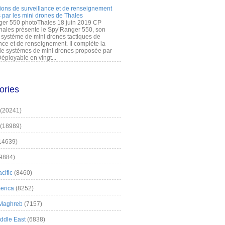
ions de surveillance et de renseignement
 par les mini drones de Thales
er 550 photoThales 18 juin 2019 CP
hales présente le Spy’Ranger 550, son
système de mini drones tactiques de
nce et de renseignement. Il complète la
 systèmes de mini drones proposée par
éployable en vingt...
ories
(20241)
(18989)
14639)
9884)
cific
(8460)
erica
(8252)
 Maghreb
(7157)
iddle East
(6838)