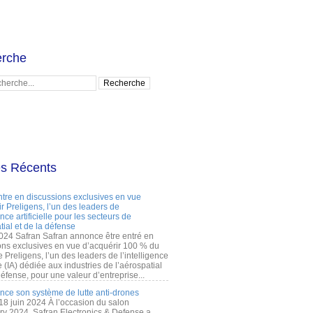
rche
es Récents
ntre en discussions exclusives en vue
r Preligens, l’un des leaders de
gence artificielle pour les secteurs de
tial et de la défense
2024 Safran Safran annonce être entré en
ons exclusives en vue d’acquérir 100 % du
e Preligens, l’un des leaders de l’intelligence
lle (IA) dédiée aux industries de l’aérospatial
défense, pour une valeur d’entreprise...
ance son système de lutte anti-drones
 18 juin 2024 À l’occasion du salon
ry 2024, Safran Electronics & Defense a