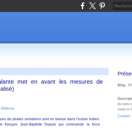
Prése
talante met en avant les mesures de
Blog
: R
alisé)
Descrip
du web i
 Défense
news in 
Contact
aques de pirates somaliens sont en baisse dans l'océan Indien.
ral français Jean-Baptiste Dupuis qui commande la force