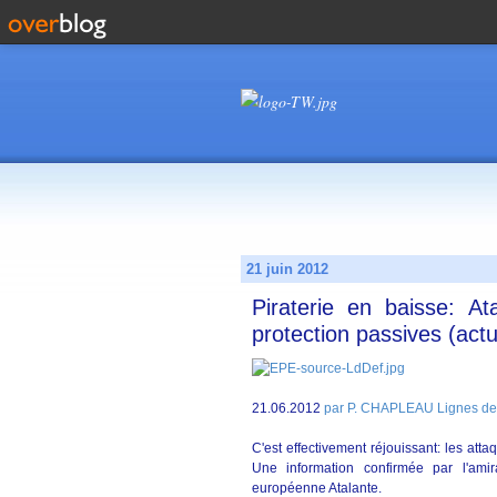
21 juin 2012
Piraterie en baisse: A
protection passives (actu
21.06.2012
par P. CHAPLEAU Lignes de
C'est effectivement réjouissant: les att
Une information confirmée par l'ami
européenne Atalante.