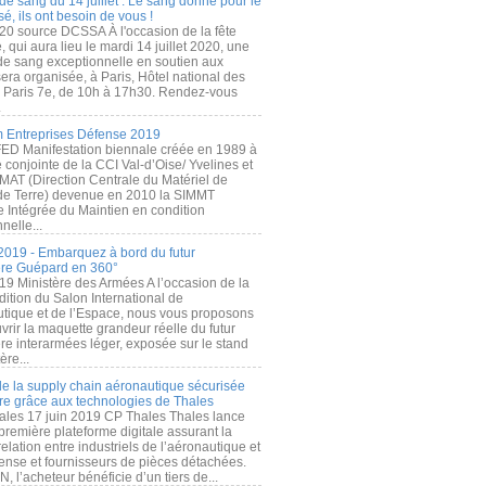
de sang du 14 juillet : Le sang donné pour le
é, ils ont besoin de vous !
20 source DCSSA À l'occasion de la fête
, qui aura lieu le mardi 14 juillet 2020, une
 de sang exceptionnelle en soutien aux
era organisée, à Paris, Hôtel national des
s Paris 7e, de 10h à 17h30. Rendez-vous
.
 Entreprises Défense 2019
FED Manifestation biennale créée en 1989 à
ive conjointe de la CCI Val-d’Oise/ Yvelines et
MAT (Direction Centrale du Matériel de
de Terre) devenue en 2010 la SIMMT
e Intégrée du Maintien en condition
nelle...
2019 - Embarquez à bord du futur
ère Guépard en 360°
19 Ministère des Armées A l’occasion de la
ition du Salon International de
utique et de l’Espace, nous vous proposons
rir la maquette grandeur réelle du futur
ère interarmées léger, exposée sur le stand
ère...
 de la supply chain aéronautique sécurisée
re grâce aux technologies de Thales
ales 17 juin 2019 CP Thales Thales lance
première plateforme digitale assurant la
elation entre industriels de l’aéronautique et
fense et fournisseurs de pièces détachées.
, l’acheteur bénéficie d’un tiers de...