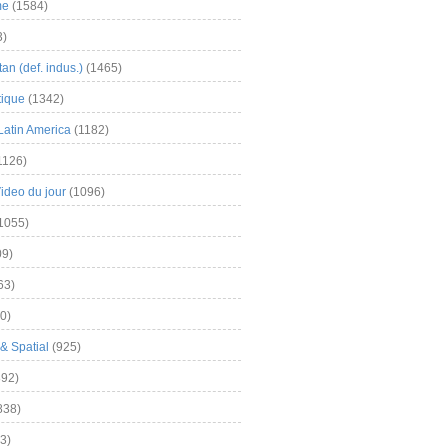
me
(1584)
3)
an (def. indus.)
(1465)
tique
(1342)
Latin America
(1182)
1126)
Video du jour
(1096)
1055)
9)
63)
0)
& Spatial
(925)
92)
838)
3)