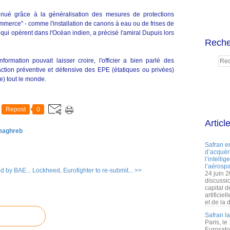
nué grâce à la généralisation des mesures de protections
mmerce" - comme l'installation de canons à eau ou de frises de
s qui opèrent dans l'Océan indien, a précisé l'amiral Dupuis lors
Reche
ormation pouvait laisser croire, l'officier a bien parlé des
'action préventive et défensive des EPE (étatiques ou privées)
ue) tout le monde.
Repost
0
Articl
 maghreb
Safran e
d’acquéri
l’intelli
l’aérospa
 by BAE...
Lockheed, Eurofighter to re-submit... >>
24 juin 
discussi
capital d
artificie
et de la 
Safran l
Paris, le
Eurosato