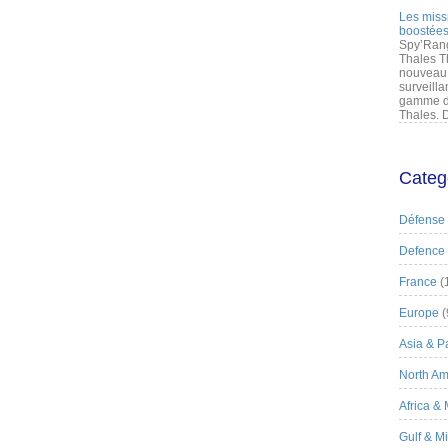
Les miss
boostées
Spy’Rang
Thales T
nouveau 
surveilla
gamme de
Thales. D
Categ
Défense
Defence
France
(
Europe
(
Asia & Pa
North Am
Africa &
Gulf & M