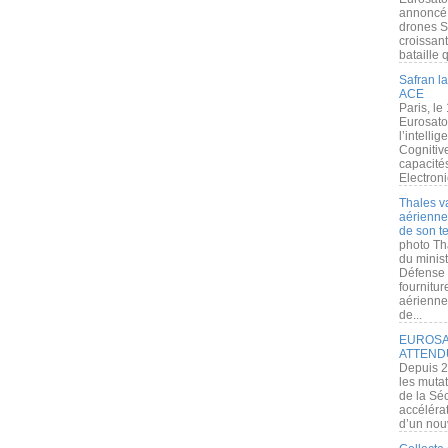
annoncé l
drones S
croissan
bataille q
Safran la
ACE
Paris, le
Eurosato
l’intelli
Cognitive
capacité
Electroni
Thales v
aérienne 
de son te
photo Th
du minist
Défense 
fournitu
aérienne
de...
EUROSAT
ATTEND
Depuis 2
les muta
de la Sé
accélérat
d’un nouv