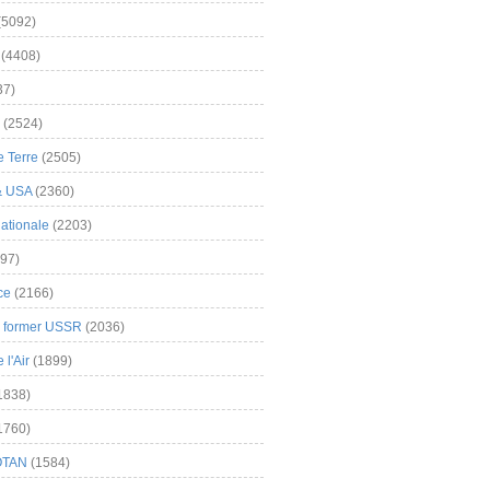
(5092)
(4408)
37)
(2524)
 Terre
(2505)
& USA
(2360)
ationale
(2203)
97)
ce
(2166)
& former USSR
(2036)
l'Air
(1899)
1838)
1760)
OTAN
(1584)