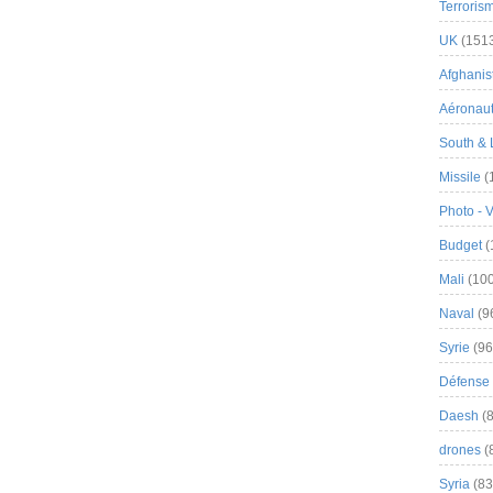
Terroris
UK
(151
Afghanist
Aéronau
South & 
Missile
(
Photo - 
Budget
(
Mali
(100
Naval
(9
Syrie
(96
Défense 
Daesh
(8
drones
(
Syria
(83