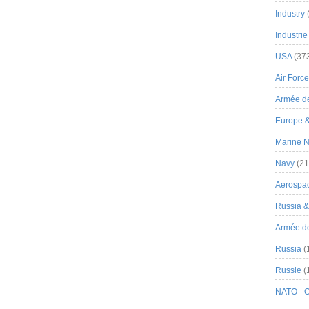
Industry
Industrie
USA
(37
Air Force
Armée de
Europe 
Marine N
Navy
(21
Aerospa
Russia 
Armée de 
Russia
(
Russie
(
NATO - 