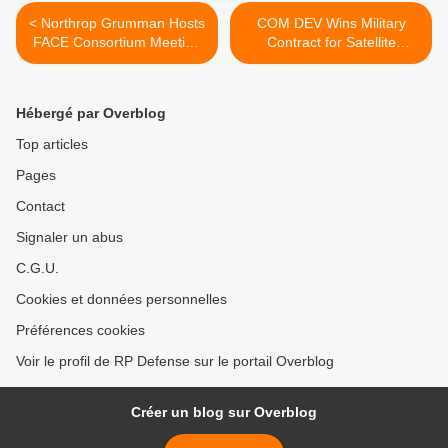
< Northrop Grumman Hosts
COM DEV Wins Military
FACE Consortium Meeting
Contract for Satellite
to Develop Open Standards
Equipment >
for DoD Avionics Systems
Hébergé par Overblog
Top articles
Pages
Contact
Signaler un abus
C.G.U.
Cookies et données personnelles
Préférences cookies
Voir le profil de RP Defense sur le portail Overblog
Créer un blog sur Overblog