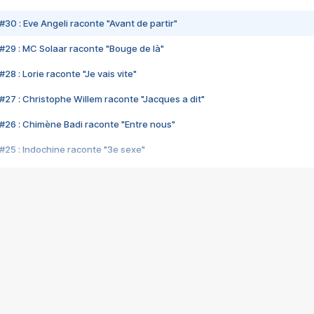
#30 : Eve Angeli raconte "Avant de partir"
#29 : MC Solaar raconte "Bouge de là"
28 : Lorie raconte "Je vais vite"
#27 : Christophe Willem raconte "Jacques a dit"
#26 : Chimène Badi raconte "Entre nous"
#25 : Indochine raconte "3e sexe"
#24 : Zaho raconte "C'est chelou"
#23 : Patrick Bruel raconte "Au café des délices"
#22 : Kyo raconte "Le chemin"
#21 : Nolwenn Leroy raconte "Cassé"
#20 : Patrick Hernandez raconte "Born to be alive"
#19 : Lorie raconte "Près de moi"