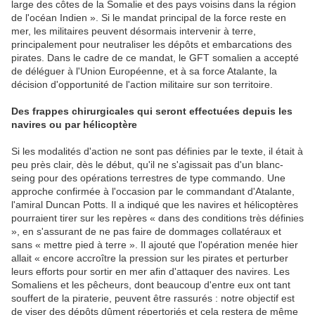
large des côtes de la Somalie et des pays voisins dans la région
de l'océan Indien ». Si le mandat principal de la force reste en
mer, les militaires peuvent désormais intervenir à terre,
principalement pour neutraliser les dépôts et embarcations des
pirates. Dans le cadre de ce mandat, le GFT somalien a accepté
de déléguer à l'Union Européenne, et à sa force Atalante, la
décision d'opportunité de l'action militaire sur son territoire.
Des frappes chirurgicales qui seront effectuées depuis les
navires ou par hélicoptère
Si les modalités d'action ne sont pas définies par le texte, il était à
peu près clair, dès le début, qu'il ne s'agissait pas d'un blanc-
seing pour des opérations terrestres de type commando. Une
approche confirmée à l'occasion par le commandant d'Atalante,
l'amiral Duncan Potts. Il a indiqué que les navires et hélicoptères
pourraient tirer sur les repères « dans des conditions très définies
», en s'assurant de ne pas faire de dommages collatéraux et
sans « mettre pied à terre ». Il ajouté que l'opération menée hier
allait « encore accroître la pression sur les pirates et perturber
leurs efforts pour sortir en mer afin d'attaquer des navires. Les
Somaliens et les pêcheurs, dont beaucoup d'entre eux ont tant
souffert de la piraterie, peuvent être rassurés : notre objectif est
de viser des dépôts dûment répertoriés et cela restera de même