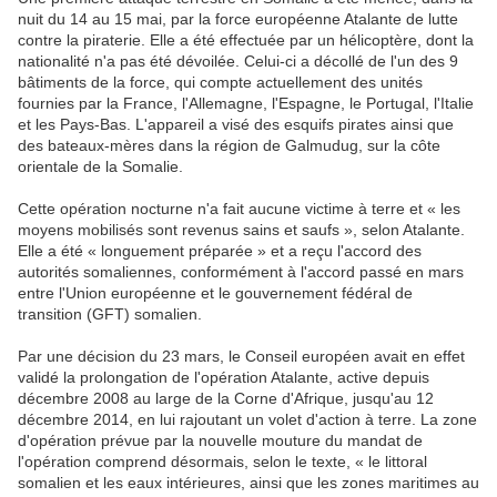
nuit du 14 au 15 mai, par la force européenne Atalante de lutte
contre la piraterie. Elle a été effectuée par un hélicoptère, dont la
nationalité n'a pas été dévoilée. Celui-ci a décollé de l'un des 9
bâtiments de la force, qui compte actuellement des unités
fournies par la France, l'Allemagne, l'Espagne, le Portugal, l'Italie
et les Pays-Bas. L'appareil a visé des esquifs pirates ainsi que
des bateaux-mères dans la région de Galmudug, sur la côte
orientale de la Somalie.
Cette opération nocturne n'a fait aucune victime à terre et « les
moyens mobilisés sont revenus sains et saufs », selon Atalante.
Elle a été « longuement préparée » et a reçu l'accord des
autorités somaliennes, conformément à l'accord passé en mars
entre l'Union européenne et le gouvernement fédéral de
transition (GFT) somalien.
Par une décision du 23 mars, le Conseil européen avait en effet
validé la prolongation de l'opération Atalante, active depuis
décembre 2008 au large de la Corne d'Afrique, jusqu'au 12
décembre 2014, en lui rajoutant un volet d'action à terre. La zone
d'opération prévue par la nouvelle mouture du mandat de
l'opération comprend désormais, selon le texte, « le littoral
somalien et les eaux intérieures, ainsi que les zones maritimes au