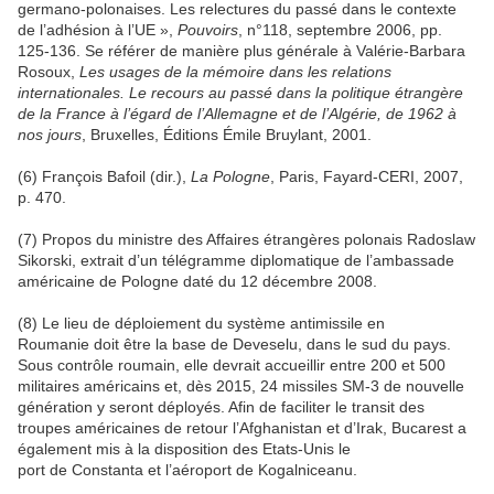
germano-polonaises. Les relectures du passé dans le contexte
de l’adhésion à l’UE »,
Pouvoirs
, n°118, septembre 2006, pp.
125-136. Se référer de manière plus générale à Valérie-Barbara
Rosoux,
Les usages de la mémoire dans les relations
internationales. Le recours au passé dans la politique étrangère
de la France à l’égard de l’Allemagne et de l’Algérie, de 1962 à
nos jours
, Bruxelles, Éditions Émile Bruylant, 2001.
(6) François Bafoil (dir.),
La Pologne
, Paris, Fayard-CERI, 2007,
p. 470.
(7) Propos du ministre des Affaires étrangères polonais Radoslaw
Sikorski, extrait d’un télégramme diplomatique
de l’ambassade
américaine de Pologne daté du 12 décembre 2008.
(8)
Le lieu de déploiement du système antimissile en
Roumanie
doit
être
la base de Deveselu, dans le sud du pays.
Sous contrôle roumain, elle
devrait accueillir
entre 200 et 500
militaires américains et, dès 2015, 24 missiles SM-3 de nouvelle
génération y seront déployés. Afin de faciliter le transit des
troupes américaines de retour l’Afghanistan et d’Irak, Bucarest a
également mis à la disposition des Etats-Unis le
port
de
Constanta et l’aéroport de Kogalniceanu.