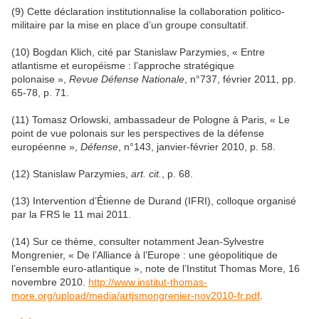
(9) Cette déclaration institutionnalise la collaboration politico-
militaire par la mise en place d’un groupe consultatif.
(10) Bogdan Klich, cité par Stanislaw Parzymies, « Entre
atlantisme et européisme : l’approche stratégique
polonaise »,
Revue Défense Nationale
, n°737, février 2011, pp.
65-78, p. 71.
(11) Tomasz Orlowski, ambassadeur de Pologne à Paris, « Le
point de vue polonais sur les perspectives de la défense
européenne »,
Défense
, n°143, janvier-février 2010, p. 58.
(12) Stanislaw Parzymies,
art. cit.
, p. 68.
(13) Intervention d’Étienne de Durand (IFRI), colloque organisé
par la FRS le 11 mai 2011.
(14)
Sur ce thème, consulter notamment Jean-Sylvestre
Mongrenier, « De l’Alliance à l’Europe : une géopolitique de
l’ensemble euro-atlantique », note de l’Institut Thomas More, 16
novembre 2010.
http://www.institut-thomas-
more.org/upload/media/artjsmongrenier-nov2010-fr.pdf
.