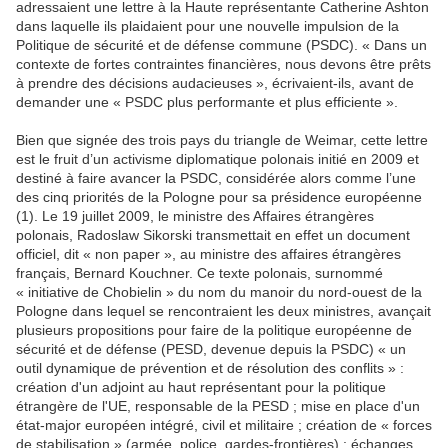
adressaient une lettre à la Haute représentante Catherine Ashton
dans laquelle ils plaidaient pour une nouvelle impulsion de la
Politique de sécurité et de défense commune (PSDC). « Dans un
contexte de fortes contraintes financières, nous devons être prêts
à prendre des décisions audacieuses », écrivaient-ils, avant de
demander une « PSDC plus performante et plus efficiente ».
Bien que signée des trois pays du triangle de Weimar, cette lettre
est le fruit d’un activisme diplomatique polonais initié en 2009 et
destiné à faire avancer la PSDC, considérée alors comme l’une
des cinq priorités de la Pologne pour sa présidence européenne
(1). Le 19 juillet 2009, le ministre des Affaires étrangères
polonais, Radoslaw Sikorski transmettait en effet un document
officiel, dit « non paper », au ministre des affaires étrangères
français, Bernard Kouchner. Ce texte polonais, surnommé
« initiative de Chobielin » du nom du manoir du nord-ouest de la
Pologne dans lequel se rencontraient les deux ministres, avançait
plusieurs propositions pour faire de la politique européenne de
sécurité et de défense (PESD, devenue depuis la PSDC) « un
outil dynamique de prévention et de résolution des conflits » :
création d'un adjoint au haut représentant pour la politique
étrangère de l'UE, responsable de la PESD ; mise en place d'un
état-major européen intégré, civil et militaire ; création de « forces
de stabilisation » (armée, police, gardes-frontières) ; échanges