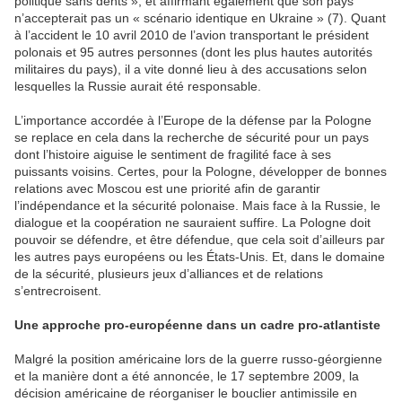
politique sans dents », et affirmant également que son pays
n’accepterait pas un « scénario identique en Ukraine » (7). Quant
à l’accident le 10 avril 2010 de l’avion transportant le président
polonais et 95 autres personnes (dont les plus hautes autorités
militaires du pays), il a vite donné lieu à des accusations selon
lesquelles la Russie aurait été responsable.
L’importance accordée à l’Europe de la défense par la Pologne
se replace en cela dans la recherche de sécurité pour un pays
dont l’histoire aiguise le sentiment de fragilité face à ses
puissants voisins. Certes, pour la Pologne, développer de bonnes
relations avec Moscou est une priorité afin de garantir
l’indépendance et la sécurité polonaise. Mais face à la Russie, le
dialogue et la coopération ne sauraient suffire. La Pologne doit
pouvoir se défendre, et être défendue, que cela soit d’ailleurs par
les autres pays européens ou les États-Unis. Et, dans le domaine
de la sécurité, plusieurs jeux d’alliances et de relations
s’entrecroisent.
Une approche pro-européenne dans un cadre pro-atlantiste
Malgré la position américaine lors de la guerre russo-géorgienne
et la manière dont a été annoncée, le 17 septembre 2009, la
décision américaine de réorganiser le bouclier antimissile en