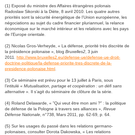
(1) Exposé du ministre des Affaires étrangères polonais
Radoslaw Sikorski à la Diète, 8 avril 2010
.
Les quatre autres
priorités sont la sécurité énergétique de l’Union européenne, les
négociations au sujet du cadre financier pluriannuel, la relance
économique sur le marché intérieur et les relations avec les pays
de l’Europe orientale
.
(2) Nicolas Gros-Verheyde, «
La défense, priorité très discrète de
la présidence polonaise », blog
Bruxelles2
, 3 juin
2011.
http://www.bruxelles2.eu/defense-ue/defense-ue-droit-
doctrine-politique/la-defense-priorite-tres-discrete-de-la-
presidence-polonaise.html
.
(3) Ce séminaire est prévu pour le 13 juillet à Paris, sous
l’intitulé
«
Mutualisation, partage et coopération : un défi sans
alternative
»
. Il s’agit du séminaire de clôture de la série.
(4) Roland Delawarde, « "Qui veut être mon ami ?" : la politique
de défense de la Pologne à travers ses alliances »,
Revue
Défense Nationale
, n°738, Mars 2011, pp. 62-69, p. 64.
(5) Sur les usages du passé dans les relations germano-
polonaises, consulter Dorota Dakowska, « Les relations