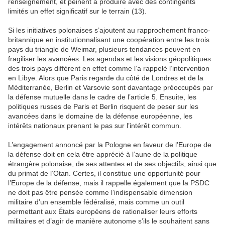
renseignement, et peinent à produire avec des contingents
limités un effet significatif sur le terrain (13).
Si les initiatives polonaises s’ajoutent au rapprochement franco-
britannique en institutionnalisant une coopération entre les trois
pays du triangle de Weimar, plusieurs tendances peuvent en
fragiliser les avancées. Les agendas et les visions géopolitiques
des trois pays diffèrent en effet comme l’a rappelé l’intervention
en Libye. Alors que Paris regarde du côté de Londres et de la
Méditerranée, Berlin et Varsovie sont davantage préoccupés par
la défense mutuelle dans le cadre de l’article 5. Ensuite, les
politiques russes de Paris et Berlin risquent de peser sur les
avancées dans le domaine de la défense européenne, les
intérêts nationaux prenant le pas sur l’intérêt commun.
L’engagement annoncé par la Pologne en faveur de l’Europe de
la défense doit en cela être apprécié à l’aune de la politique
étrangère polonaise, de ses attentes et de ses objectifs, ainsi que
du primat de l’Otan. Certes, il constitue une opportunité pour
l’Europe de la défense, mais il rappelle également que la PSDC
ne doit pas être pensée comme l’indispensable dimension
militaire d’un ensemble fédéralisé, mais comme un outil
permettant aux États européens de rationaliser leurs efforts
militaires et d’agir de manière autonome s’ils le souhaitent sans