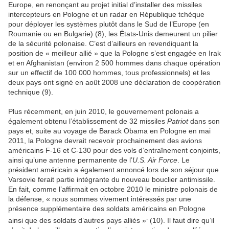
Europe, en renonçant au projet initial d’installer des missiles
intercepteurs en Pologne et un radar en République tchèque
pour déployer les systèmes plutôt dans le Sud de l’Europe (en
Roumanie ou en Bulgarie) (8), les États-Unis demeurent un pilier
de la sécurité polonaise. C’est d’ailleurs en revendiquant la
position de « meilleur allié » que la Pologne s’est engagée en Irak
et en Afghanistan (environ 2 500 hommes dans chaque opération
sur un effectif de 100 000 hommes, tous professionnels) et les
deux pays ont signé en août 2008 une déclaration de coopération
technique (9).
Plus récemment, en juin 2010, le gouvernement polonais a
également obtenu l’établissement de 32 missiles
Patriot
dans son
pays et, suite au voyage de Barack Obama en Pologne en mai
2011, la Pologne devrait recevoir prochainement des avions
américains F-16 et C-130 pour des vols d’entraînement conjoints,
ainsi qu’une antenne permanente de l’
U.S. Air Force
. Le
président américain a également annoncé lors de son séjour que
Varsovie ferait partie intégrante du nouveau bouclier antimissile.
En fait, comme l’affirmait en octobre 2010 le ministre polonais de
la défense, « nous sommes vivement intéressés par une
présence supplémentaire des soldats américains en Pologne
.
ainsi que des soldats d’autres pays alliés »
(10). Il faut dire qu’il