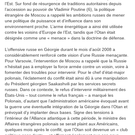
l’Est. Sur fond de résurgence de traditions autoritaires depuis
l’accession au pouvoir de Vladimir Poutine (6), la politique
étrangère de Moscou a rappelé les ambitions russes de mener
une politique de puissance et d’influence dans son
environnement proche. L’arme énergétique a ainsi été utilisée
contre les voisins d’Europe de l’Est, tandis que l’Otan était
désignée comme une « menace » dans la doctrine de défense.
L’offensive russe en Géorgie durant le mois d’août 2008 a
considérablement renforcé cette vision d’une Russie menaçante.
Pour Varsovie, l’intervention de Moscou a rappelé que la Russie
n’hésitait pas à employer la force armée contre un voisin, voire à
fomenter des troubles pour intervenir. Pour le chef d’état-major
polonais, l’éclatement du conflit était ainsi dû à une manipulation
du Président géorgien Saakashvili par les services secrets
russes. Dans ce contexte, le refus d’intervenir militairement des
États-Unis – tout comme le refus français – a marqué les
Polonais, d’autant que l’administration américaine évoquait avant
la guerre une éventuelle intégration de la Géorgie dans l’Otan et
prévoyait d’y implanter deux bases. Signe des tensions à
l’intérieur de l’Alliance atlantique à cette période, le ministre des
Affaires étrangères polonais se serait plaint aux Américains,
quelques mois après le conflit, que l’Otan soit devenue un « club