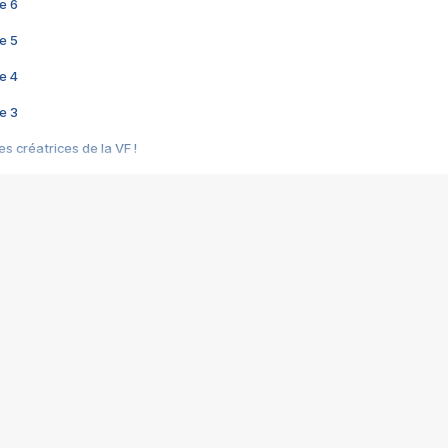
e 6
e 5
e 4
e 3
s créatrices de la VF !
e 2
e 1
e Mektoub My Love arrive enfin ! Rencontre avec Shaïn Boumedine et Sal
i : après Toni en famille
elle réalise le bouleversant Dites lui que je l'aime
ais ! Rencontre autour de Vie privée de Rebecca Zlotowski
 de Marguerite, Grave... Rencontre avec Ella Rumpf
 Les Rêveurs, un film intime sur la santé mentale