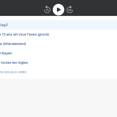
 DayZ
 a 13 ans (et vous l'avez ignoré)
e (littéralement)
im Rayan
 toutes les règles
s les jeux vidéo
us choquant de Rockstar ? - Le scandale BULLY
e plus moche de Steam
du RÊVE tourne au CAUCHEMAR
pendant 8 heures