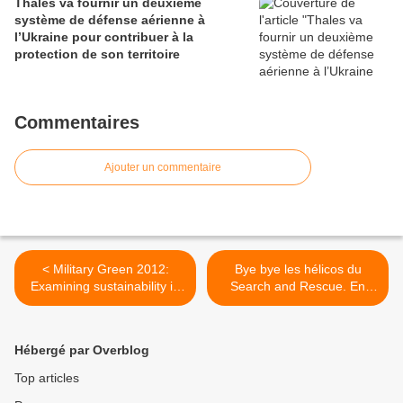
Thales va fournir un deuxième
système de défense aérienne à
l’Ukraine pour contribuer à la
protection de son territoire
Commentaires
Ajouter un commentaire
< Military Green 2012:
Bye bye les hélicos du
Examining sustainability in
Search and Rescue. En
defence
2016, un opérateur privé
sera aux commandes >
Hébergé par Overblog
Top articles