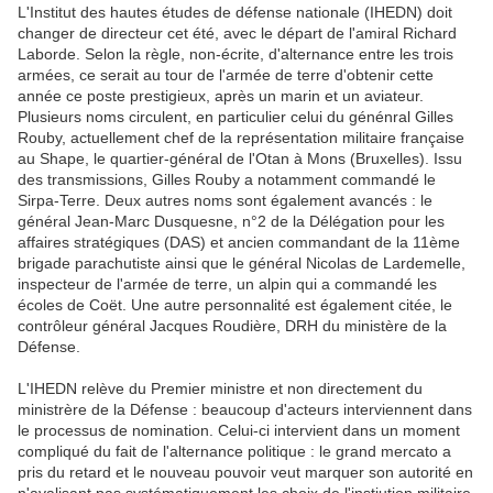
L'Institut des hautes études de défense nationale (IHEDN) doit
changer de directeur cet été, avec le départ de l'amiral Richard
Laborde. Selon la règle, non-écrite, d'alternance entre les trois
armées, ce serait au tour de l'armée de terre d'obtenir cette
année ce poste prestigieux, après un marin et un aviateur.
Plusieurs noms circulent, en particulier celui du génénral Gilles
Rouby, actuellement chef de la représentation militaire française
au Shape, le quartier-général de l'Otan à Mons (Bruxelles). Issu
des transmissions, Gilles Rouby a notamment commandé le
Sirpa-Terre. Deux autres noms sont également avancés : le
général Jean-Marc Dusquesne, n°2 de la Délégation pour les
affaires stratégiques (DAS) et ancien commandant de la 11ème
brigade parachutiste ainsi que le général Nicolas de Lardemelle,
inspecteur de l'armée de terre, un alpin qui a commandé les
écoles de Coët. Une autre personnalité est également citée, le
contrôleur général Jacques Roudière, DRH du ministère de la
Défense.
L'IHEDN relève du Premier ministre et non directement du
ministrère de la Défense : beaucoup d'acteurs interviennent dans
le processus de nomination. Celui-ci intervient dans un moment
compliqué du fait de l'alternance politique : le grand mercato a
pris du retard et le nouveau pouvoir veut marquer son autorité en