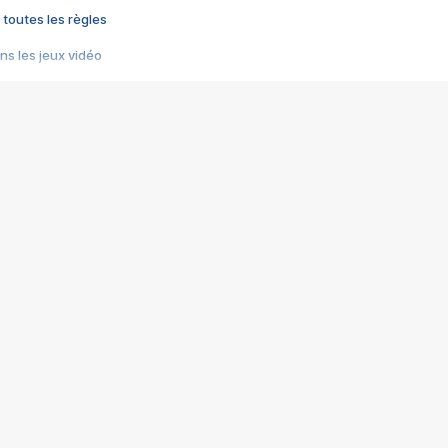
 toutes les règles
s les jeux vidéo
us choquant de Rockstar ? - Le scandale BULLY
e plus moche de Steam
du RÊVE tourne au CAUCHEMAR
pendant 8 heures
it… à tort
umiliés par un jeu vidéo
ire - Final Fantasy 8
ti un empire - Age of Empires
story DOFUS
tard, il crée l'un des pires jeux de tous les temps, MindsEye.