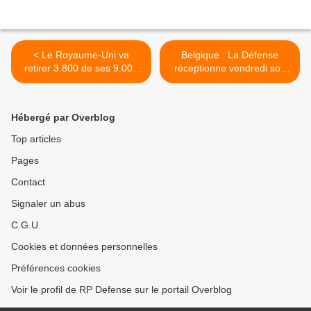
< Le Royaume-Uni va
Belgique : La Défense
retirer 3.800 de ses 9.000
réceptionne vendredi son
soldats d'Afghanistan en
premier hélicoptère NH90,
2013
avec des mois de retard >
Hébergé par Overblog
Top articles
Pages
Contact
Signaler un abus
C.G.U.
Cookies et données personnelles
Préférences cookies
Voir le profil de RP Defense sur le portail Overblog