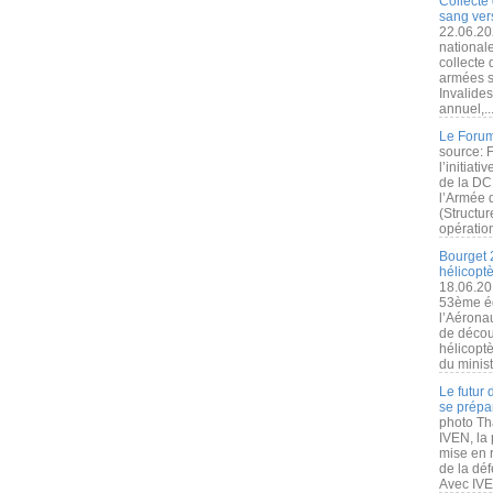
Collecte 
sang vers
22.06.20
nationale
collecte
armées s
Invalide
annuel,..
Le Forum
source: 
l’initiat
de la DC
l’Armée 
(Structur
opération
Bourget 
hélicopt
18.06.20
53ème éd
l’Aérona
de découv
hélicopt
du minist
Le futur
se prépa
photo Th
IVEN, la 
mise en r
de la dé
Avec IVEN