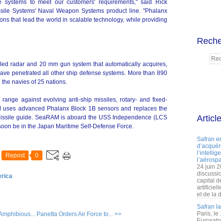
se systems to meet our customers' requirements," said Rick
ssile Systems' Naval Weapon Systems product line. "Phalanx
s that lead the world in scalable technology, while providing
Reche
olled radar and 20 mm gun system that automatically acquires,
have penetrated all other ship defense systems. More than 890
the navies of 25 nations.
range against evolving anti-ship missiles, rotary- and fixed-
AM uses advanced Phalanx Block 1B sensors and replaces the
Articl
 Missile guide. SeaRAM is aboard the USS Independence (LCS
oon be in the Japan Maritime Self-Defense Force.
Safran e
d’acquéri
l’intelli
Repost
0
l’aérospa
24 juin 
discussi
erica
capital d
artificie
et de la 
Safran l
Paris, le
mphibious...
Panetta Orders Air Force to... >>
Eurosato