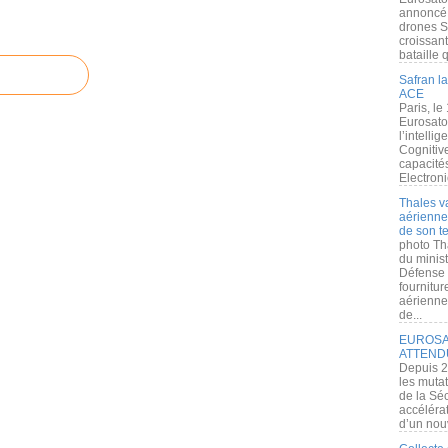
annoncé l
drones S
croissan
bataille q
Safran la
ACE
Paris, le
Eurosato
l’intelli
Cognitive
capacité
Electroni
Thales v
aérienne 
de son te
photo Th
du minist
Défense 
fournitu
aérienne
de...
EUROSAT
ATTEND
Depuis 2
les muta
de la Sé
accélérat
d’un nouv