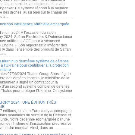
e lancement de sa solution de lutte anti-
kyjacker. Ce système répond à la menace
te des drones, aussi bien sur le champ de
u’à...
nce son intelligence artificielle embarquée
 19 juin 2024 À l’occasion du salon
ry 2024, Safran Electronics & Defense lance
gence artificielle ACE, pour « Advanced
 Engine ». Son objectif est d’intégrer des
s IA dans l’ensemble des produits de Safran
cs...
a fournir un deuxième système de défense
à l’Ukraine pour contribuer à la protection
rritoire
ales 07/06/2024 Thales Group Sous l’égide
ère des Armées français, le ministère de la
ukrainien a signé un contrat pour la
re d’un second système complet de défense
 Thales pour protéger l’Ukraine. Ce système
ORY 2024 : UNE ÉDITION TRÈS
UE
7 éditions, le salon Eurosatory accompagne
tions mondiales du secteur de la Défense et
curité. Notre décennie est marquée par une
ion de l’histoire et l’instauration progressive
el ordre mondial. Ainsi, dans un...