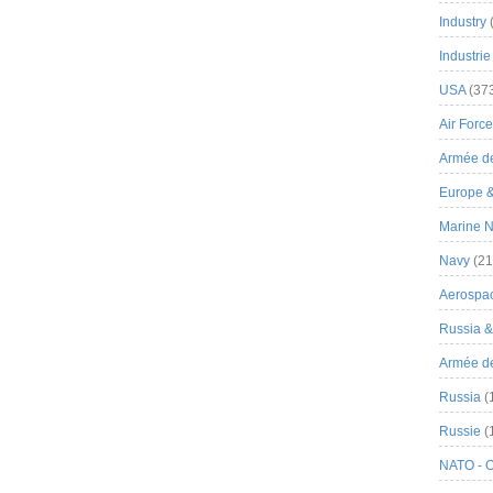
Industry
Industrie
USA
(37
Air Force
Armée de
Europe 
Marine N
Navy
(21
Aerospa
Russia 
Armée de 
Russia
(
Russie
(
NATO - 