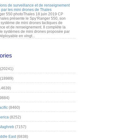
ions de surveillance et de renseignement
 par les mini drones de Thales
er 550 photoThales 18 juin 2019 CP
hales présente le Spy’Ranger 550, son
système de mini drones tactiques de
nce et de renseignement. Il complète la
 systèmes de mini drones proposée par
éployable en vingt...
ories
(20241)
(18989)
14639)
9884)
cific
(8460)
erica
(8252)
 Maghreb
(7157)
iddle East
(6838)