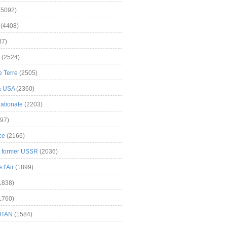
(5092)
(4408)
37)
(2524)
 Terre
(2505)
& USA
(2360)
ationale
(2203)
97)
ce
(2166)
& former USSR
(2036)
l'Air
(1899)
1838)
1760)
OTAN
(1584)