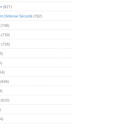
er
(827)
m Défense Sécurité
(782)
(748)
A
(730)
y
(726)
5)
5)
54)
(646)
9)
(615)
)
4)