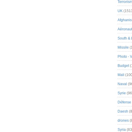
Terroris
UK
(151
Afghanist
Aéronau
South & 
Missile
(
Photo - 
Budget
(
Mali
(100
Naval
(9
Syrie
(96
Défense 
Daesh
(8
drones
(
Syria
(83