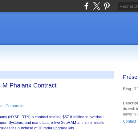
Prése
 M Phalanx Contract
Blog
: R
Descrip
on Corporation
du web i
news in 
y (NYSE: RTN) a contract totaling $57.8 million to overhaul
Contact
pon Systems, and manufacture two SeaRAM anti-ship missile
ludes the purchase of 20 radar upgrade kits.