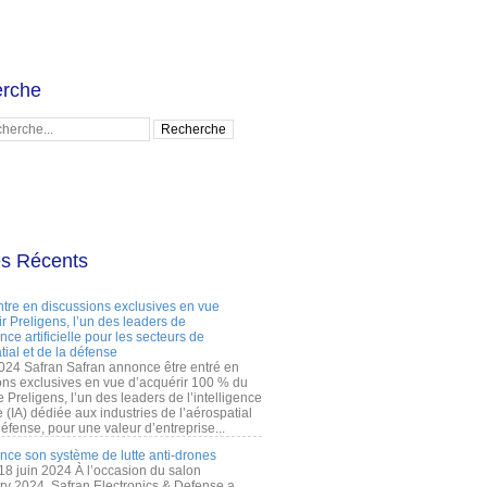
rche
es Récents
ntre en discussions exclusives en vue
r Preligens, l’un des leaders de
gence artificielle pour les secteurs de
tial et de la défense
2024 Safran Safran annonce être entré en
ons exclusives en vue d’acquérir 100 % du
e Preligens, l’un des leaders de l’intelligence
lle (IA) dédiée aux industries de l’aérospatial
défense, pour une valeur d’entreprise...
ance son système de lutte anti-drones
 18 juin 2024 À l’occasion du salon
ry 2024, Safran Electronics & Defense a