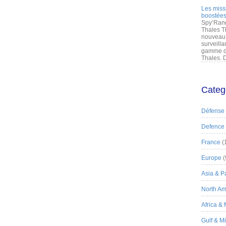
Les miss
boostées
Spy’Rang
Thales T
nouveau 
surveilla
gamme de
Thales. D
Categ
Défense
Defence
France
(
Europe
(
Asia & Pa
North Am
Africa &
Gulf & M