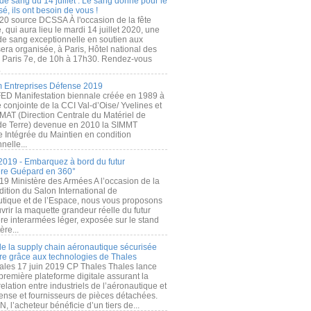
de sang du 14 juillet : Le sang donné pour le
é, ils ont besoin de vous !
20 source DCSSA À l'occasion de la fête
, qui aura lieu le mardi 14 juillet 2020, une
 de sang exceptionnelle en soutien aux
era organisée, à Paris, Hôtel national des
s Paris 7e, de 10h à 17h30. Rendez-vous
.
 Entreprises Défense 2019
FED Manifestation biennale créée en 1989 à
ive conjointe de la CCI Val-d’Oise/ Yvelines et
MAT (Direction Centrale du Matériel de
de Terre) devenue en 2010 la SIMMT
e Intégrée du Maintien en condition
nelle...
2019 - Embarquez à bord du futur
ère Guépard en 360°
19 Ministère des Armées A l’occasion de la
ition du Salon International de
utique et de l’Espace, nous vous proposons
rir la maquette grandeur réelle du futur
ère interarmées léger, exposée sur le stand
ère...
 de la supply chain aéronautique sécurisée
re grâce aux technologies de Thales
ales 17 juin 2019 CP Thales Thales lance
première plateforme digitale assurant la
elation entre industriels de l’aéronautique et
fense et fournisseurs de pièces détachées.
, l’acheteur bénéficie d’un tiers de...