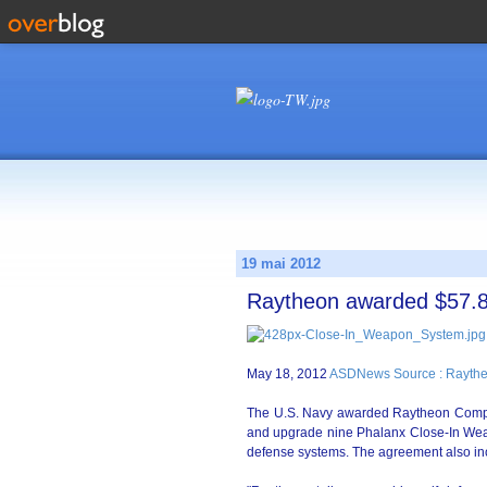
19 mai 2012
Raytheon awarded $57.8
May 18, 2012
ASDNews Source : Raythe
The U.S. Navy awarded Raytheon Compan
and upgrade nine Phalanx Close-In Wea
defense systems. The agreement also inc