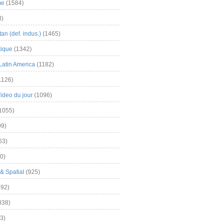
me
(1584)
3)
an (def. indus.)
(1465)
tique
(1342)
Latin America
(1182)
1126)
Video du jour
(1096)
1055)
9)
63)
0)
& Spatial
(925)
92)
838)
3)