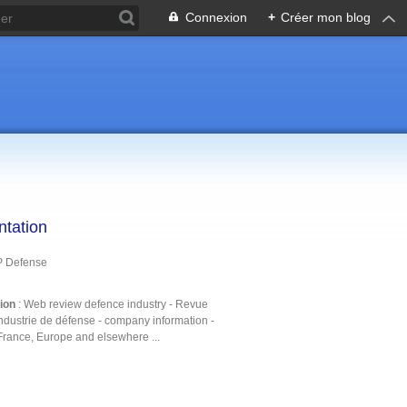
Connexion
+
Créer mon blog
ntation
P Defense
tion
: Web review defence industry - Revue
ndustrie de défense - company information -
France, Europe and elsewhere ...