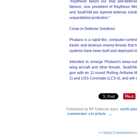
"Raytheon tailors our ship self-defen
Nelson, vice president of Raytheon Mi
and SeaRAM are layered defense solution
unparalleled protection."
Close-in Defense Solutions
Phalanx is a rapid-fire, computer-contr
tracks and destroys enemy threats that 
systems have been built and deployed in 
Intended to enlarge Phalanx's keep-out 
wing aircraft and other threats, SeaR
gun with an 11-round Rolling Airframe
2) and USS Coronado (LCS 4), and will s
Published by RP Defense
dans
north am
commenter cet article
…
<< Navy Commissions A